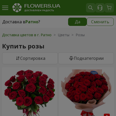
Доставка в
Ратно
?
Да
Сменить
Доставка в
Ратно
|
1842 грн
Доставка цветов в г. Ратно
> Цветы > Розы
Купить розы
Cортировка
Подкатегории