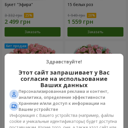
Букет "Эфира"
15 белых роз
3 332 грн
1 949 грн
Заказать
Заказать
Здравствуйте!
Этот сайт запрашивает у Вас
согласие на использование
Ваших данных
Персонализированная реклама и контент,
аналитика, определение эффективности
Хранение и/или доступ к информации на
Цветы в коробке "Розовый
Композиция "Баллада о
оазис"
маме"
Вашем устройстве
2 824 грн
2 249 грн
Информация с Вашего устройства (например, файлы
cookie и уникальные идентификаторы) будет доступна
поставщикам. Кроме того, они, а также этот сайт или