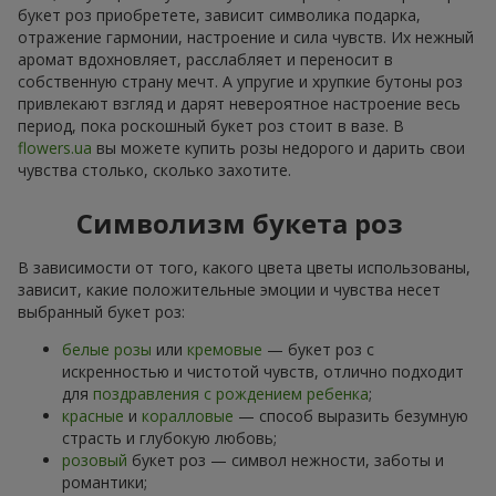
букет роз приобретете, зависит символика подарка,
отражение гармонии, настроение и сила чувств. Их нежный
аромат вдохновляет, расслабляет и переносит в
собственную страну мечт. А упругие и хрупкие бутоны роз
привлекают взгляд и дарят невероятное настроение весь
период, пока роскошный букет роз стоит в вазе. В
flowers.ua
вы можете купить розы недорого и дарить свои
чувства столько, сколько захотите.
Символизм букета роз
В зависимости от того, какого цвета цветы использованы,
зависит, какие положительные эмоции и чувства несет
выбранный букет роз:
белые розы
или
кремовые
— букет роз с
искренностью и чистотой чувств, отлично подходит
для
поздравления с рождением ребенка
;
красные
и
коралловые
— способ выразить безумную
страсть и глубокую любовь;
розовый
букет роз — символ нежности, заботы и
романтики;