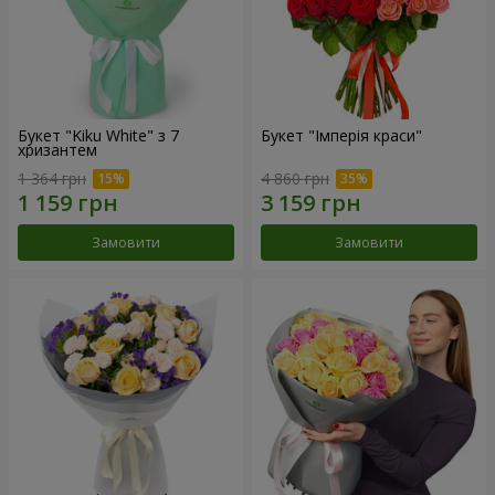
Букет "Kiku White" з 7
Букет "Імперія краси"
хризантем
1 364 грн
4 860 грн
Замовити
Замовити