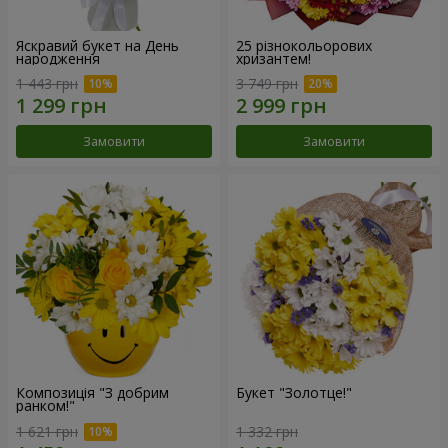
Яскравий букет на День
25 різнокольорових
народження
хризантем!
1 443 грн
3 749 грн
Замовити
Замовити
Композиція "З добрим
Букет "Золотце!"
ранком!"
1 621 грн
1 332 грн