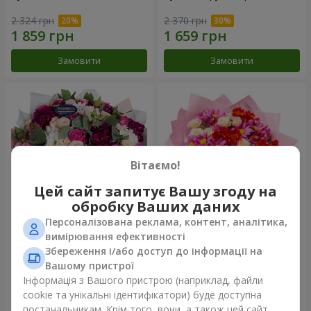
2 324 грн
2 370 грн
Замовити
Замовити
Вітаємо!
Цей сайт запитує Вашу згоду на
обробку Ваших даних
Персоналізована реклама, контент, аналітика,
Букет "Все для тебе ...!"
Букет "Ніжне кохання"
вимірювання ефективності
Збереження і/або доступ до інформації на
5 624 грн
1 443 грн
Вашому пристрої
Інформація з Вашого пристрою (наприклад, файли
cookie та унікальні ідентифікатори) буде доступна
Замовити
Замовити
постачальникам. Крім того, вони, а також цей сайт