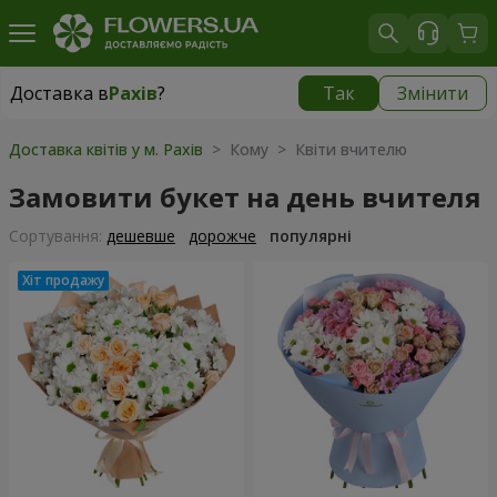
Доставка в
Рахів
?
Так
Змінити
Доставка в
Рахів
|
1415 грн
Доставка квітів у м. Рахів
> Кому > Квіти вчителю
Замовити букет на день вчителя
Сортування:
дешевше
дорожче
популярні