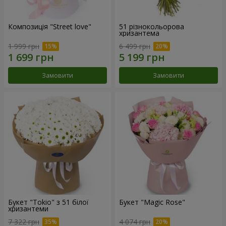
Композиція "Street love"
51 різнокольорова
хризантема
1 999 грн
6 499 грн
Замовити
Замовити
Букет "Tokio" з 51 білої
Букет "Magic Rose"
хризантеми
7 322 грн
4 074 грн