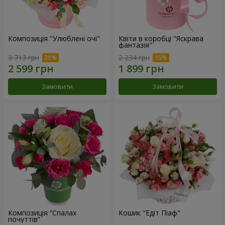
Композиція "Улюблені очі"
Квіти в коробці "Яскрава
фантазія"
3 713 грн
2 234 грн
Замовити
Замовити
Композиція “Спалах
Кошик "Едіт Піаф"
почуттів”