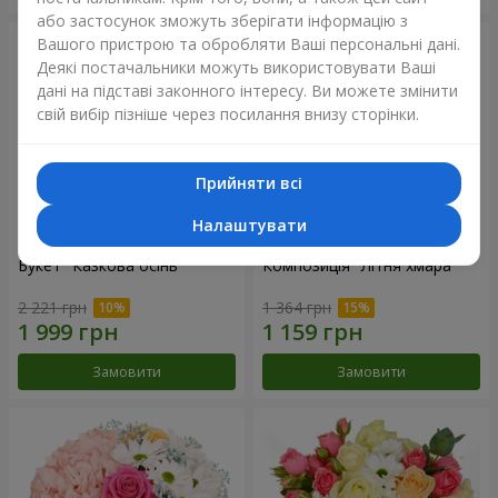
або застосунок зможуть зберігати інформацію з
Вашого пристрою та обробляти Ваші персональні дані.
Деякі постачальники можуть використовувати Ваші
дані на підставі законного інтересу. Ви можете змінити
свій вибір пізніше через посилання внизу сторінки.
Прийняти всі
Налаштувати
Букет "Казкова осінь"
Композиція "Літня хмара"
2 221 грн
1 364 грн
Замовити
Замовити