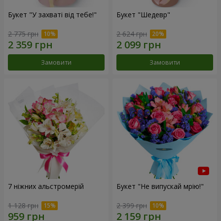
Букет "У захваті від тебе!"
Букет "Шедевр"
2 775 грн
2 624 грн
Замовити
Замовити
7 ніжних альстромерій
Букет "Не випускай мрію!"
1 128 грн
2 399 грн