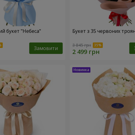
й букет "Небеса"
Букет з 35 червоних троя
3 845 грн
Замовити