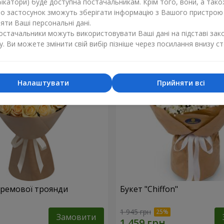
ікатори) буде доступна постачальникам. Крім того, вони, а тако
бо застосунок зможуть зберігати інформацію з Вашого пристрою
1 249 грн
Замовити
ти Ваші персональні дані.
постачальники можуть використовувати Ваші дані на підставі зак
у. Ви можете змінити свій вибір пізніше через посилання внизу ст
Налаштувати
Прийняти всі
 кремової троянди
Букет "Chiffon"
1 945 грн
Замовити