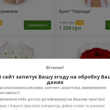
кремових
Букет "Персеїда"
1 399 грн
Замовити
Вітаємо!
 сайт запитує Вашу згоду на обробку В
даних
рсоналізована реклама, контент, аналітика, вимірювання
ективності
ереження і/або доступ до інформації на Вашому пристрої
ція з Вашого пристрою (наприклад, файли cookie та унікальні
вих хризантем
Монобукет з 11 червоних