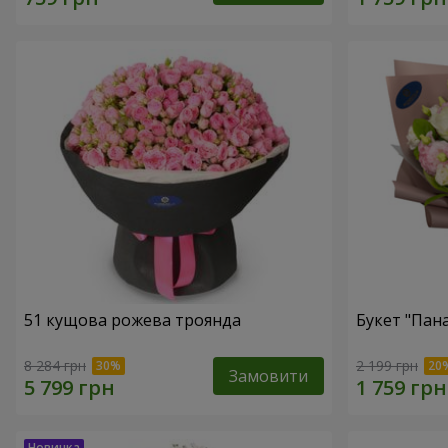
51 кущова рожева троянда
Букет "Пан
8 284 грн
2 199 грн
Замовити