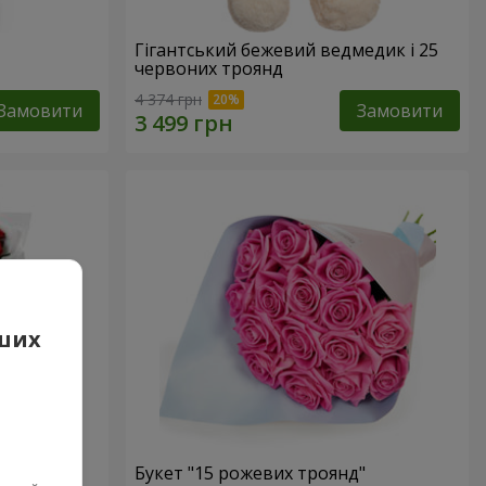
Гігантський бежевий ведмедик і 25
червоних троянд
4 374 грн
Замовити
Замовити
аших
 троянд
Букет "15 рожевих троянд"