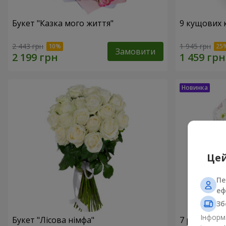
Букет "Казка мого життя"
9 кущових 
2 443 грн
1 945 грн
Замовити
Цей
Пе
еф
Зб
Інформа
Букет "Лісова німфа"
7 ромашко