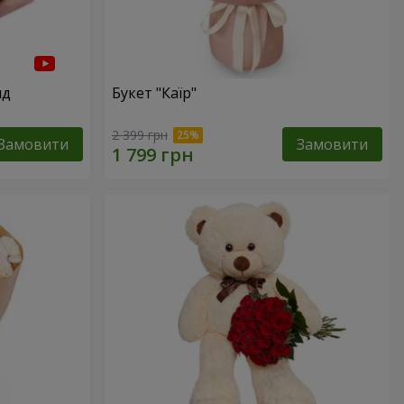
нд
Букет "Каїр"
2 399 грн
Замовити
Замовити