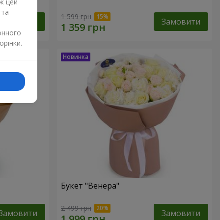
ж цей
 та
1 599 грн
Замовити
Замовити
онного
орінки.
Букет "Венера"
2 499 грн
Замовити
Замовити