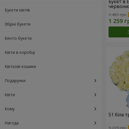
Букет в 
червони
Букети квітів
1 481 грн
Збірні букети
Бенто-букети
Квіти в коробці
Квіткові кошики
Подарунки
Квіти
Кому
51 біла 
Нагода
5 229 грн