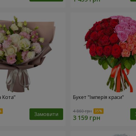
а Кота"
Букет "Імперія краси"
4 860 грн
Замовити