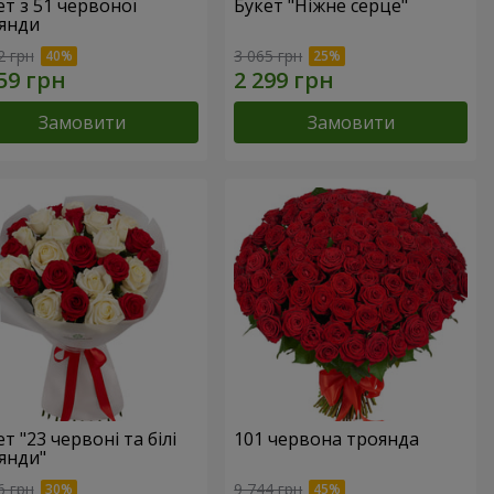
ет з 51 червоної
Букет "Ніжне серце"
янди
2 грн
3 065 грн
Замовити
Замовити
т "23 червоні та білі
101 червона троянда
янди"
6 грн
9 744 грн