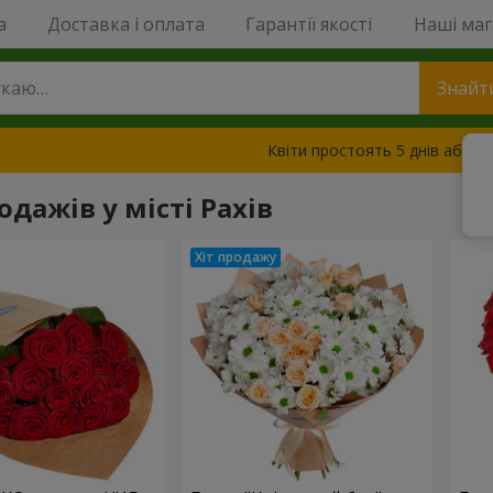
a
Доставка і оплата
Гарантії якості
Наші ма
Знайт
Квіти простоять 5 днів або з
одажів у місті Рахів