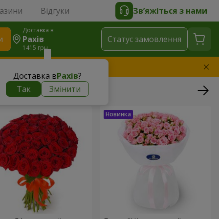
газини
Відгуки
Зв’яжіться з нами
Доставка в
и
Рахів
Статус замовлення
1415 грн
амінимо букет
Доставка в
Рахів
?
Так
Змінити