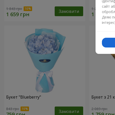
ідентиф
сайт а
1 843 грн
1 293 грн
Замовити
обробля
Деякі 
інтерес
Букет "Blueberry"
Букет з 21
843 грн
2 069 грн
Замовити