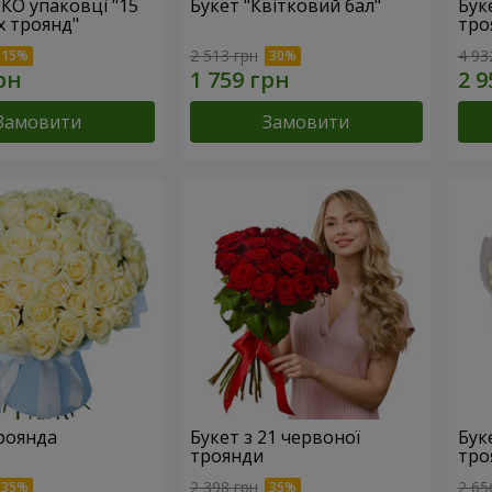
ЕКО упаковці "15
Букет "Квітковий бал"
Бук
х троянд"
тро
2 513 грн
4 93
Замовити
Замовити
троянда
Букет з 21 червоної
Буке
троянди
тро
2 398 грн
2 65