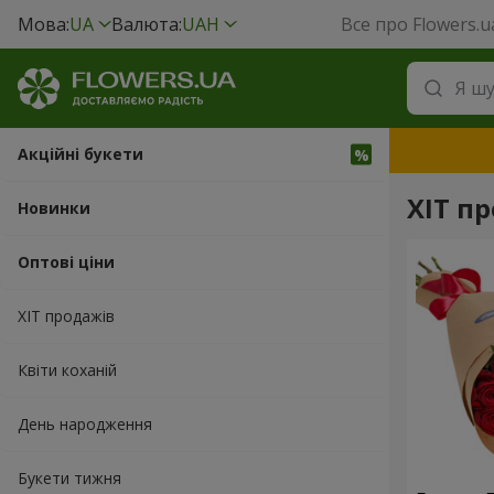
Мова:
UA
Валюта:
UAH
Все про Flowers.u
Акційні букети
ХІТ пр
Новинки
Оптові ціни
ХІТ продажів
Квіти коханій
День народження
Букети тижня