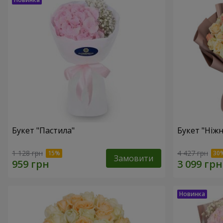
Букет "Пастила"
Букет "Ніжн
1 128 грн
4 427 грн
Замовити