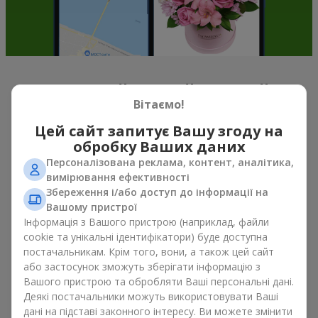
Весняний настрій у кожній
Вітаємо!
пелюстці
Цей сайт запитує Вашу згоду на
Якщо можна схарактеризувати весну назвою однієї квітки,
обробку Ваших даних
то це, беззаперечно
букет тюльпанів
. Букет тюльпанів —
Персоналізована реклама, контент, аналітика,
саме ті квіти, з яких починається весняний настрій. Ніжні та
вимірювання ефективності
тендітні, вони, не перевантажують простір, та можуть бути
Збереження і/або доступ до інформації на
подаровані, як до свята, так і просто на знак уваги. А якщо
Вашому пристрої
порахувати скільки коштують тюльпани, то можна сказати,
Інформація з Вашого пристрою (наприклад, файли
що їх можна дарувати весною хоч кожного дня. Навіть
cookie та унікальні ідентифікатори) буде доступна
тюльпан
у руках вже створює відчуття тепла, а букет
постачальникам. Крім того, вони, а також цей сайт
тюльпанів легко перетворюється на теплі емоції в упаковці.
або застосунок зможуть зберігати інформацію з
Саме тому весняні квіти тюльпани так часто обирають для
Вашого пристрою та обробляти Ваші персональні дані.
перших побачень, сімейних свят, знаків уваги без приводу.
Деякі постачальники можуть використовувати Ваші
Букет тюльпанів — весняна романтика, що асоціюється з
дані на підставі законного інтересу. Ви можете змінити