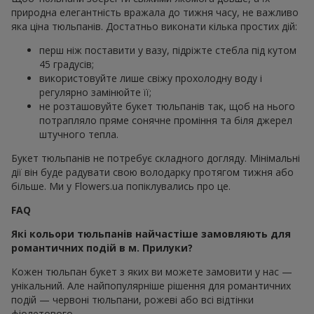
природна елегантність вражала до тижня часу, не важливо
яка ціна тюльпанів. Достатньо виконати кілька простих дій:
перш ніж поставити у вазу, підріжте стебла під кутом
45 градусів;
використовуйте лише свіжу прохолодну воду і
регулярно замінюйте її;
не розташовуйте букет тюльпанів так, щоб на нього
потрапляло пряме сонячне проміння та біля джерел
штучного тепла.
Букет тюльпанів не потребує складного догляду. Мінімальні
дії він буде радувати свою володарку протягом тижня або
більше. Ми у Flowers.ua попіклувались про це.
FAQ
Які кольори тюльпанів найчастіше замовляють для
романтичних подій в м. Прилуки?
Кожен тюльпан букет з яких ви можете замовити у нас —
унікальний. Але найпопулярніше рішення для романтичних
подій — червоні тюльпани, рожеві або всі відтінки
фіолетового.