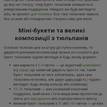
до віку чи статусу, тому букет тюльпанів залишається
універсальним подарунком. Невдало він буде виглядати
хіба, як презент
для чоловіка
. Все-таки тюльпани червоні,
білі, рожеві або помаранчові створені саме для жінок.
Міні-букети та великі
композиції з тюльпанів
Оскільки тюльпан ціна за штуку доступна кожному, то
дарувати різноманітні композиції можна хоч кожного дня.
Букет тюльпанів чудово виглядає в будь-якому форматі:
міні-варіанти з
5
–
9
квіток — це акуратний
комплімент
від серця
, що зазвичай дарують просто так; такий
букет тюльпанів не несе зобов’язань, адже ціна
тюльпана не велика, але дарує щиру радість і чудово
виглядає і будь-якому кольорі або комбінації;
15
–
25
тюльпанів — вже розкішний класичний
подарунок, який може стати вишуканим презентом до
свята
дня народження
або корпоративного івенту;
великий букет тюльпанів з
51
або
101
квітки — це вже