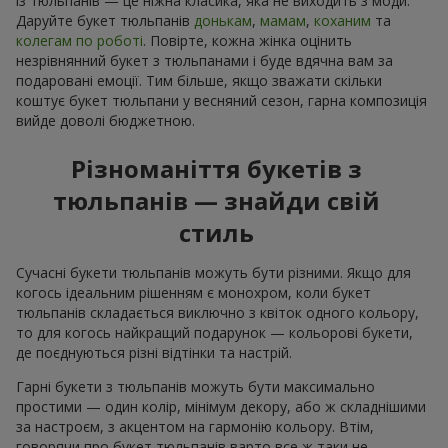
із тюльпанів — це ніжна класика, яка не виходить з моди.
Даруйте букет тюльпанів
донькам
,
мамам
,
коханим
та
колегам по роботі
. Повірте, кожна жінка оцінить
незрівнянний букет з тюльпанами і буде вдячна вам за
подаровані емоції. Тим більше, якщо зважати скільки
коштує букет тюльпани у весняний сезон, гарна композиція
вийде доволі бюджетною.
Різноманіття букетів з
тюльпанів — знайди свій
стиль
Сучасні букети тюльпанів можуть бути різними. Якщо для
когось ідеальним рішенням є монохром, коли букет
тюльпанів складається виключно з квіток одного кольору,
то для когось найкращий подарунок — кольорові букети,
де поєднуються різні відтінки та настрій.
Гарні букети з тюльпанів можуть бути максимально
простими — один колір, мінімум декору, або ж складнішими
за настроєм, з акцентом на гармонію кольору. Втім,
говорячи про букет тюльпанів варто все ж таки не