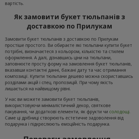
вартість.
Як замовити букет тюльпанів з
доставкою по Прилукам
Замовити букет тюльпанів з доставкою по Прилукам
простіше простого. Ви обираєте які тюльпани купити букет
потрібні, визначаєтеся з кольором, кількістю та стилем
оформлення. А далі, дізнавшись ціни на тюльпани,
заповнюєте просту форму на замовлення букет тюльпанів,
вказавши контактні данні, бажані дату та час отримання
композиції. Купити тюльпани дешево можна скориставшись
розділами акцій і спец. пропозицій. При чому якість
лишається на найвищому рівні.
У нас ви можете замовити букет тюльпанів,
використовуючи мінімалістичний декор, святкове
пакування, чи додаткові елементи, як фрукти чи
солодощі
.
Саме ці дрібниці створюють естетичне задоволення від
подарунка і підкреслюють емоційність подарунка.
Переваги замовлення