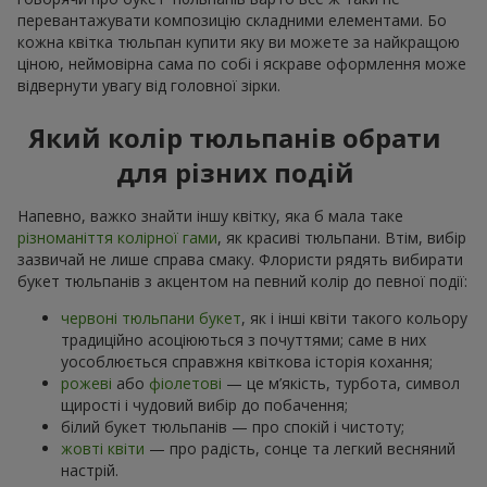
перевантажувати композицію складними елементами. Бо
кожна квітка тюльпан купити яку ви можете за найкращою
ціною, неймовірна сама по собі і яскраве оформлення може
відвернути увагу від головної зірки.
Який колір тюльпанів обрати
для різних подій
Напевно, важко знайти іншу квітку, яка б мала таке
різноманіття колірної гами
, як красиві тюльпани. Втім, вибір
зазвичай не лише справа смаку. Флористи рядять вибирати
букет тюльпанів з акцентом на певний колір до певної події:
червоні тюльпани букет
, як і інші квіти такого кольору
традиційно асоціюються з почуттями; саме в них
уособлюється справжня квіткова історія кохання;
рожеві
або
фіолетові
— це м’якість, турбота, символ
щирості і чудовий вибір до побачення;
білий букет тюльпанів — про спокій і чистоту;
жовті квіти
— про радість, сонце та легкий весняний
настрій.