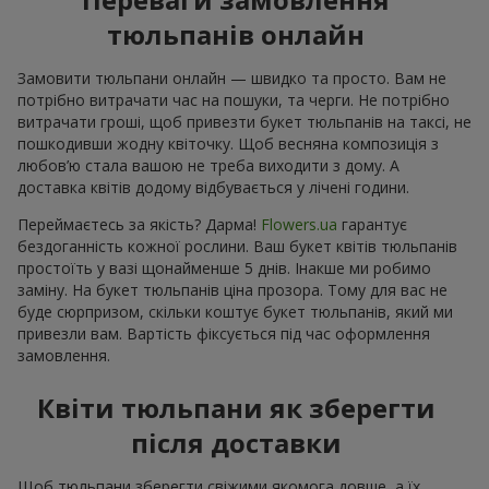
тюльпанів онлайн
Замовити тюльпани онлайн — швидко та просто. Вам не
потрібно витрачати час на пошуки, та черги. Не потрібно
витрачати гроші, щоб привезти букет тюльпанів на таксі, не
пошкодивши жодну квіточку. Щоб весняна композиція з
любов’ю стала вашою не треба виходити з дому. А
доставка квітів додому відбувається у лічені години.
Переймаєтесь за якість? Дарма!
Flowers.ua
гарантує
бездоганність кожної рослини. Ваш букет квітів тюльпанів
простоїть у вазі щонайменше 5 днів. Інакше ми робимо
заміну. На букет тюльпанів ціна прозора. Тому для вас не
буде сюрпризом, скільки коштує букет тюльпанів, який ми
привезли вам. Вартість фіксується під час оформлення
замовлення.
Квіти тюльпани як зберегти
після доставки
Щоб тюльпани зберегти свіжими якомога довше, а їх