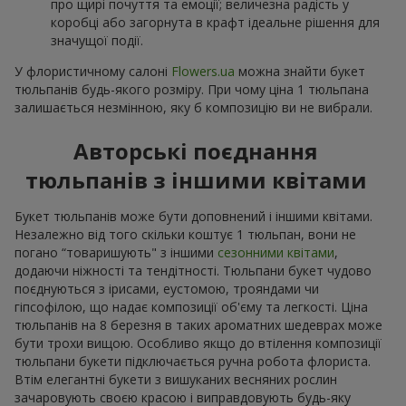
про щирі почуття та емоції; величезна радість у
коробці або загорнута в крафт ідеальне рішення для
значущої події.
У флористичному салоні
Flowers.ua
можна знайти букет
тюльпанів будь-якого розміру. При чому ціна 1 тюльпана
залишається незмінною, яку б композицію ви не вибрали.
Авторські поєднання
тюльпанів з іншими квітами
Букет тюльпанів може бути доповнений і іншими квітами.
Незалежно від того скільки коштує 1 тюльпан, вони не
погано “товаришують" з іншими
сезонними квітами
,
додаючи ніжності та тендітності. Тюльпани букет чудово
поєднуються з ірисами, еустомою, трояндами чи
гіпсофілою, що надає композиції об'єму та легкості. Ціна
тюльпанів на 8 березня в таких ароматних шедеврах може
бути трохи вищою. Особливо якщо до втілення композиції
тюльпани букети підключається ручна робота флориста.
Втім елегантні букети з вишуканих весняних рослин
зачаровують своєю красою і виправдовують будь-яку