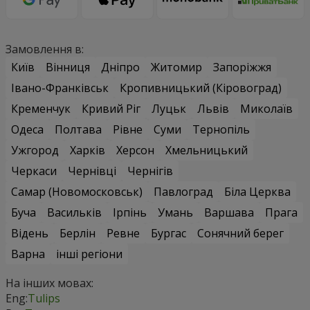
Замовлення в:
Київ
Вінниця
Дніпро
Житомир
Запоріжжя
Івано-Франківськ
Кропивницький (Кіровоград)
Кременчук
Кривий Ріг
Луцьк
Львів
Миколаїв
Одеса
Полтава
Рівне
Суми
Тернопіль
Ужгород
Харків
Херсон
Хмельницький
Черкаси
Чернівці
Чернігів
Самар (Новомосковськ)
Павлоград
Біла Церква
Буча
Васильків
Ірпінь
Умань
Варшава
Прага
Відень
Берлін
Ревне
Бургас
Сонячний берег
Варна
інші регіони
На інших мовах:
Eng:
Tulips