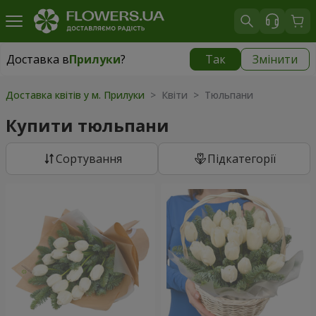
Доставка в
Прилуки
?
Так
Змінити
Доставка в
Прилуки
|
безкоштовно
Доставка квітів у м. Прилуки
> Квіти > Тюльпани
Купити тюльпани
Сортування
Підкатегорії