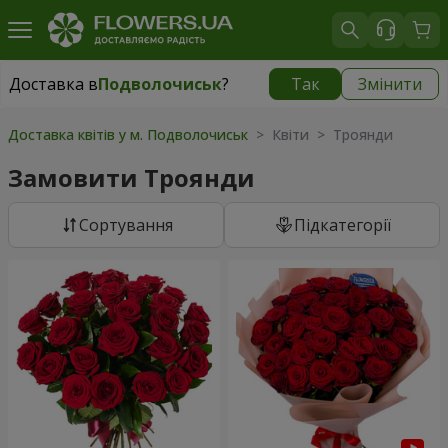
Доставка в
Подволочиськ
?
Так
Змінити
Доставка в
Подволочиськ
|
638 грн
Доставка квітів у м. Подволочиськ
> Квіти > Троянди
Замовити Троянди
Сортування
Підкатегорії