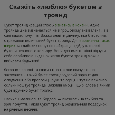
Скажіть «люблю» букетом з
троянд
Букет троянд кращий спосіб
зізнатись в коханні
. Адже
троянда ціна визначається не в грошовому еквіваленті, а в
силі ваших почуттів. Важко знайти дівчину, яка б встояла,
отримавши величезний букет троянд. Для
вираження таких
щирих
та глибоких почуттів найкраще підійдуть великі
бутони червоного кольору. Вони дозволять жінці відчути
себе особливою. Відтінок квітів букета троянд можна
вибирати будь-який.
Яскраво-червоні та класичні напівтони вказують на
закоханість. Такий букет троянд чудовий варіант для
освідчення або пропозиції руки та серця. І тут не важливо
скільки коштує троянда. Важливі емоції і щирі слова з якими
буде вручено букет троянд.
Насичені малинові та бордові — вказують на глибокі та
зрілі почуття. Такий букет троянд бездоганний подарунок
на річницю весілля.