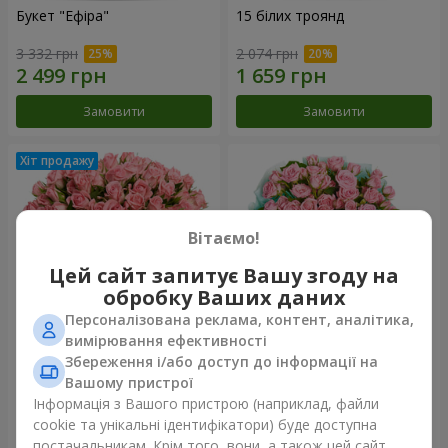
Букет "Ефіра"
15 білих троянд
3 332 грн
2 074 грн
Замовити
Замовити
Вітаємо!
Цей сайт запитує Вашу згоду на
обробку Ваших даних
Персоналізована реклама, контент, аналітика,
вимірювання ефективності
Збереження і/або доступ до інформації на
Квіти в коробці "Рожевий
Композиція "Балада про
оазис"
маму"
Вашому пристрої
2 749 грн
2 199 грн
Інформація з Вашого пристрою (наприклад, файли
cookie та унікальні ідентифікатори) буде доступна
постачальникам. Крім того, вони, а також цей сайт