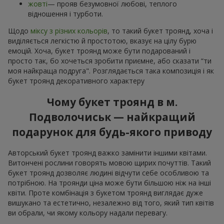
жовті
— прояв безумовної любові, теплого
відношення і турботи.
Щодо
міксу з різних кольорів
, то такий букет троянд, хоча і
виділяється легкістю й простотою, вказує на цілу бурю
емоцій. Хоча, букет троянд може бути подарований і
просто так, бо хочеться зробити приємне, або сказати “ти
моя найкраща подруга". Розглядається така композиція і як
букет троянд декоративного характеру
Чому букет троянд в м.
Подволочиськ — найкращий
подарунок для будь-якого приводу
Авторський букет троянд важко замінити іншими квітами.
Витончені рослини говорять мовою щирих почуттів. Такий
букет троянд дозволяє людині відчути себе особливою та
потрібною. На троянди ціна може бути більшою ніж на інші
квіти. Проте комбінація з букетом троянд виглядає дуже
вишукано та естетично, незалежно від того, який тип квітів
ви обрали, чи якому кольору надали перевагу.