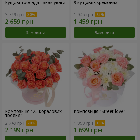
Кущові троянди - знак уваги
9 кущових кремових
3 799 грн
1 945 грн
Замовити
Замовити
Композиція "25 коралових
Композиція "Street love"
троянд"
2 749 грн
1 999 грн