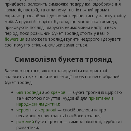
придбаєте, залежить символіка подарунка, відображення
гармонії, настрій, та сила почуттів. Їх ніжний аромат
окриляє, розслабляє і дозволяє перенестись у власну країну
мрій. А пружні й тендітні бутони, що має квітка троянда,
приковують погляд і дарують неймовірний настрій весь
період, поки розкішний букет троянд стоїть у вазі. У
flowers.ua
ви можете троянди купити недорого і дарувати
свої почуття стільки, скільки заманеться.
Символізм букета троянд
Залежно від того, якого кольору квіти використані
залежить те, які позитивні емоції і почуття несе обраний
букет троянд:
білі троянди
або
кремові
— букет троянд із щирістю
та чистотою почуттів, чудовий для
привітання з
народженням дитини
;
червоні
та
коралові
— спосіб висловити про
несамовиту пристрасть і глибоке кохання;
рожевий
букет троянд — символ ніжності, турботи і
романтики;