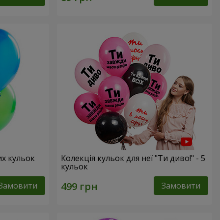
их кульок
Колекція кульок для неї "Ти диво!" - 5
кульок
Замовити
Замовити