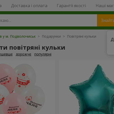
a
Доставка і оплата
Гарантії якості
Наші ма
Знайт
ів у м. Подволочиськ
> Подарунки > Повітряні кульки
Д
и повітряні кульки
ешевше
дорожче
популярні