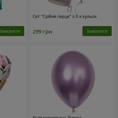
Сет "Срібне серце" з 3-х кульок
Замовити
Замовити
Куля хромована Лілова