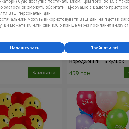
ікатори) буде доступна постачальникам. Крім того, вони, а тако
бо застосунок зможуть зберігати інформацію з Вашого пристрою
ти Ваші персональні дані.
постачальники можуть використовувати Ваші дані на підставі зак
у. Ви можете змінити свій вибір пізніше через посилання внизу ст
Налаштувати
Прийняти всі
фри"
Колекція кульок "З Днем
Народження!" - 5 кульок
Замовити