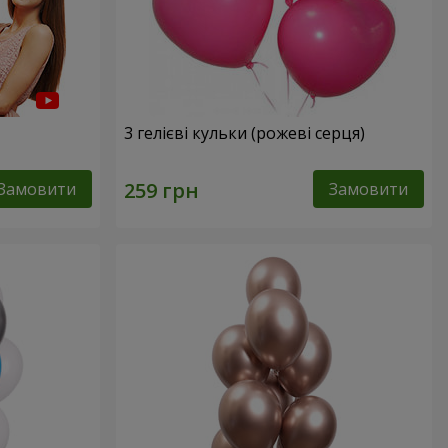
3 гелієві кульки (рожеві серця)
Замовити
Замовити