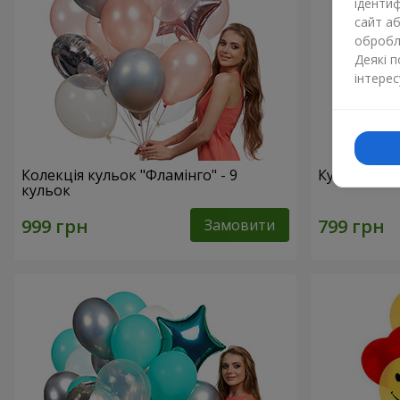
ідентиф
сайт а
обробля
Деякі 
інтерес
Колекція кульок "Фламінго" - 9
Кульки "Ци
кульок
Замовити