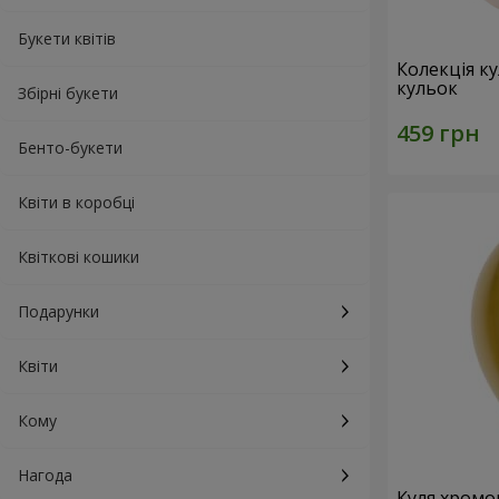
Букети квітів
Колекція ку
кульок
Збірні букети
Бенто-букети
Квіти в коробці
Квіткові кошики
Подарунки
Квіти
Кому
Нагода
Куля хромо