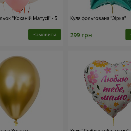
льок "Коханій Матусі!" - 5
Куля фольгована "Зірка"
Замовити
вана Золото
Куля "Люблю тебе, мамо"