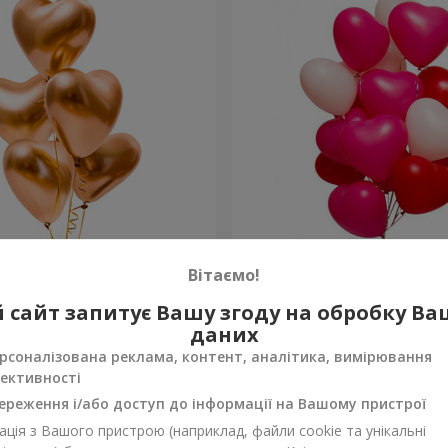
 “Golden hearts”
15 гелієвих кульок (у фор
Вітаємо!
 сайт запитує Вашу згоду на обробку В
Замовити
даних
рсоналізована реклама, контент, аналітика, вимірювання
ективності
ереження і/або доступ до інформації на Вашому пристрої
ція з Вашого пристрою (наприклад, файли cookie та унікальні