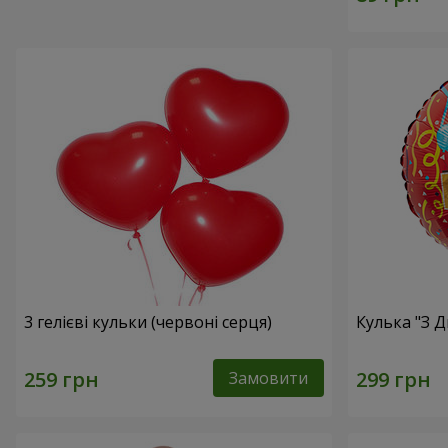
3 гелієві кульки (червоні серця)
Кулька "З 
Замовити