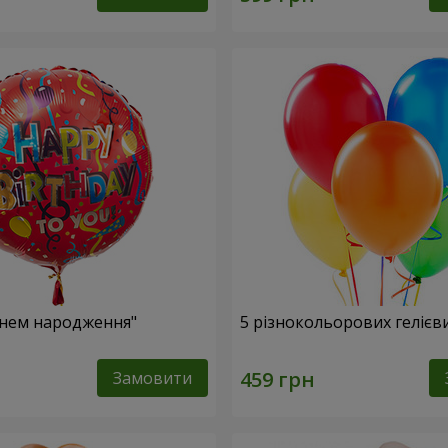
Днем народження"
5 різнокольорових гелієв
Замовити