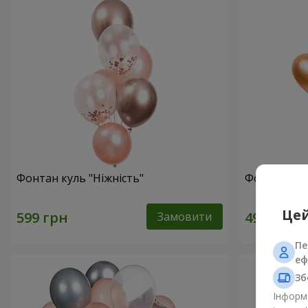
Фонтан куль "Ніжність"
Фонтан куль
Цей
Замовити
Пе
еф
Зб
Інформа