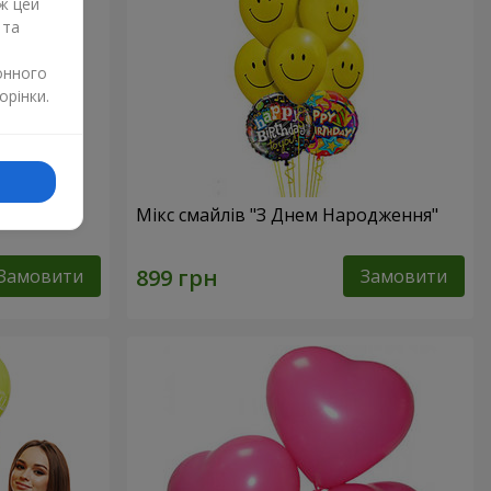
ж цей
 та
онного
орінки.
Мікс смайлів "З Днем Народження"
Замовити
Замовити