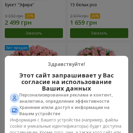
Букет "Эфира"
15 белых роз
3 332 грн
2 074 грн
Заказать
Заказать
Здравствуйте!
Этот сайт запрашивает у Вас
согласие на использование
Ваших данных
Персонализированная реклама и контент,
аналитика, определение эффективности
Хранение и/или доступ к информации на
Цветы в коробке "Розовый
Композиция "Баллада о
оазис"
маме"
Вашем устройстве
2 749 грн
2 199 грн
Информация с Вашего устройства (например, файлы
cookie и уникальные идентификаторы) будет доступна
поставщикам. Кроме того, они, а также этот сайт или