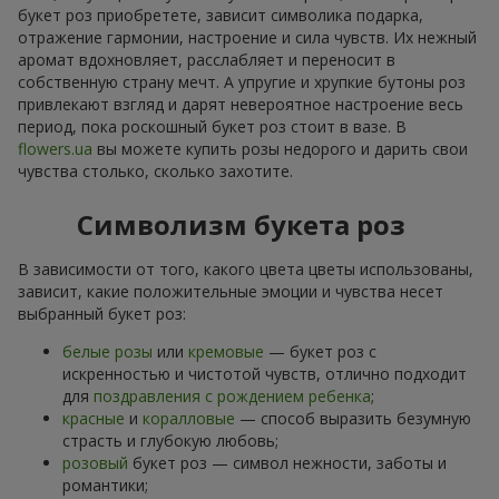
букет роз приобретете, зависит символика подарка,
отражение гармонии, настроение и сила чувств. Их нежный
аромат вдохновляет, расслабляет и переносит в
собственную страну мечт. А упругие и хрупкие бутоны роз
привлекают взгляд и дарят невероятное настроение весь
период, пока роскошный букет роз стоит в вазе. В
flowers.ua
вы можете купить розы недорого и дарить свои
чувства столько, сколько захотите.
Символизм букета роз
В зависимости от того, какого цвета цветы использованы,
зависит, какие положительные эмоции и чувства несет
выбранный букет роз:
белые розы
или
кремовые
— букет роз с
искренностью и чистотой чувств, отлично подходит
для
поздравления с рождением ребенка
;
красные
и
коралловые
— способ выразить безумную
страсть и глубокую любовь;
розовый
букет роз — символ нежности, заботы и
романтики;