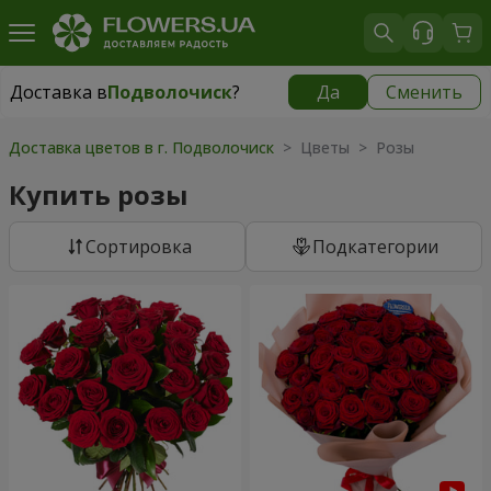
Доставка в
Подволочиск
?
Да
Сменить
Доставка в
Подволочиск
|
638 грн
Доставка цветов в г. Подволочиск
> Цветы > Розы
Купить розы
Cортировка
Подкатегории