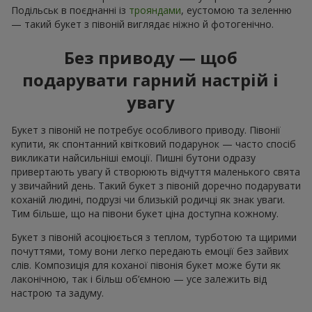
Подільськ в поєднанні із
трояндами
, еустомою та зеленню
— такий букет з півоній виглядає ніжно й фотогенічно.
Без приводу — щоб
подарувати гарний настрій і
увагу
Букет з півоній не потребує особливого приводу. Півонії
купити, як спонтанний квітковий подарунок — часто спосіб
викликати найсильніші емоції. Пишні бутони одразу
привертають увагу й створюють відчуття маленького свята
у звичайний день. Такий букет з півоній доречно подарувати
коханій людині, подрузі чи близькій родичці як знак уваги.
Тим більше, що на півони букет ціна доступна кожному.
Букет з півоній асоціюється з теплом, турботою та щирими
почуттями, тому вони легко передають емоції без зайвих
слів. Композиція для коханої півонія букет може бути як
лаконічною, так і більш об’ємною — усе залежить від
настрою та задуму.