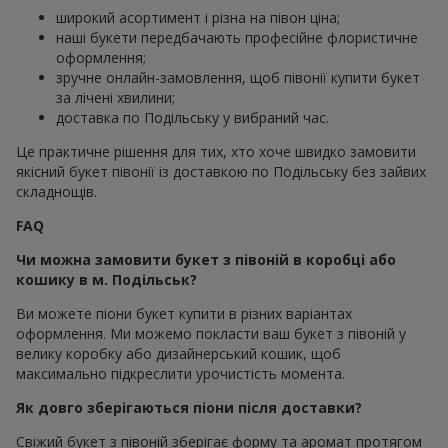
широкий асортимент і різна на півон ціна;
наші букети передбачають професійне флористичне
оформлення;
зручне онлайн-замовлення, щоб півонії купити букет
за лічені хвилини;
доставка по Подільську у вибраний час.
Це практичне рішення для тих, хто хоче швидко замовити
якісний букет півонії із доставкою по Подільську без зайвих
складнощів.
FAQ
Чи можна замовити букет з півоній в коробці або
кошику в м. Подільськ?
Ви можете піони букет купити в різних варіантах
оформлення. Ми можемо покласти ваш букет з півоній у
велику коробку або дизайнерський кошик, щоб
максимально підкреслити урочистість момента.
Як довго зберігаються піони після доставки?
Свіжий букет з півоній зберігає форму та аромат протягом