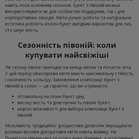
навіть поза основним сезоном. Букет з півоній можна
використовувати як для особистих подарунків, так і для
корпоративних заходів. Квіти ручної роботи та натуральна
естетика роблять кожен букет вигідним варіантом для тих,
хто цінує якість.
Сезонність півоній: коли
купувати найсвіжіші
Пік сезону півонії припадає на кінець весни та початок літа.
У цей період свіжозрізані квіти мають максимальну стійкість
і насиченість кольору. Замовлення композиції букет з
півоній в сезон — це гарантія, що ви отримаєте:
оптимальну на піони букет ціну;
високу якість та довговічність півонії букет;
широкі можливості для вибора композиції букет з
півоній.
Можливість традиційної флористики дозволяє вирощувати
розкішні весняні декоративні квіти навіть взимку. На
Flowers.ua півони ціна за штуку дуже приємна, а асортимент