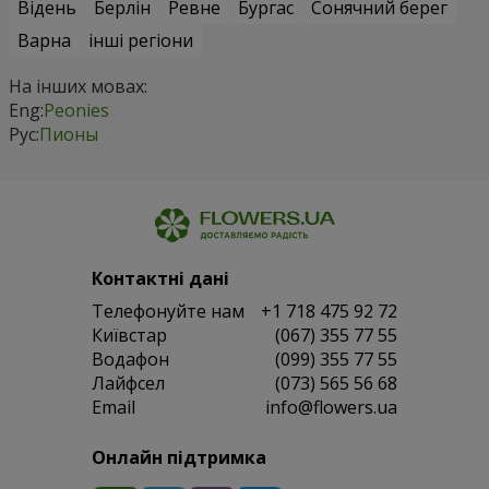
Відень
Берлін
Ревне
Бургас
Сонячний берег
Варна
інші регіони
На інших мовах:
Eng:
Peonies
Рус:
Пионы
Контактні дані
Телефонуйте нам
+1 718 475 92 72
Київстар
(067) 355 77 55
Водафон
(099) 355 77 55
Лайфсел
(073) 565 56 68
Email
info@flowers.ua
Онлайн підтримка