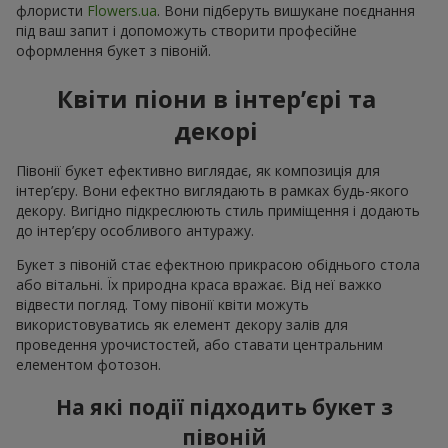
флористи
Flowers.ua
. Вони підберуть вишукане поєднання
під ваш запит і допоможуть створити професійне
оформлення букет з півоній.
Квіти піони в інтер’єрі та
декорі
Півонії букет ефективно виглядає, як композиція для
інтер’єру. Вони ефектно виглядають в рамках будь-якого
декору. Вигідно підкреслюють стиль приміщення і додають
до інтер’єру особливого антуражу.
Букет з півоній стає ефектною прикрасою обіднього стола
або вітальні. Їх природна краса вражає. Від неї важко
відвести погляд. Тому півонії квіти можуть
використовуватись як елемент декору залів для
проведення урочистостей, або ставати центральним
елементом фотозон.
На які події підходить букет з
півоній