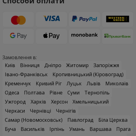
Способи оплати
Замовлення в:
Київ
Вінниця
Дніпро
Житомир
Запоріжжя
Івано-Франківськ
Кропивницький (Кіровоград)
Кременчук
Кривий Ріг
Луцьк
Львів
Миколаїв
Одеса
Полтава
Рівне
Суми
Тернопіль
Ужгород
Харків
Херсон
Хмельницький
Черкаси
Чернівці
Чернігів
Самар (Новомосковськ)
Павлоград
Біла Церква
Буча
Васильків
Ірпінь
Умань
Варшава
Прага