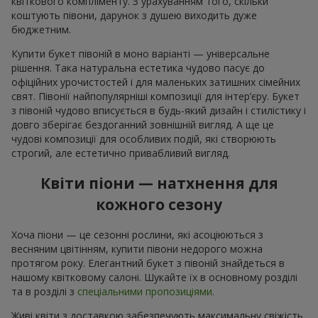
квіткового компліменту. З урахуванням того, скільки
коштують півони, дарунок з душею виходить дуже
бюджетним.
Купити букет півоній в моно варіанті — універсальне
рішення. Така натуральна естетика чудово пасує до
офіційних урочистостей і для маленьких затишних сімейних
свят. Півонії найпопулярніші композиції для інтер’єру. Букет
з півоній чудово вписується в будь-який дизайн і стилістику і
довго зберігає бездоганний зовнішній вигляд. А ще це
чудові композиції для особливих подій, які створюють
строгий, але естетично привабливий вигляд.
Квіти піони — натхнення для
кожного сезону
Хоча піони — це сезонні рослини, які асоціюються з
весняним цвітінням, купити півони недорого можна
протягом року. Елегантний букет з півоній знайдеться в
нашому квітковому салоні. Шукайте їх в основному розділі
та в розділі з
спеціальними пропозиціями
.
Живі квіти з доставкою забезпечують максимальну свіжість