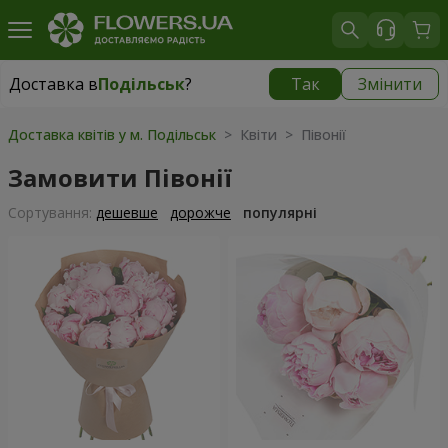
Доставка в
Подільськ
?
Так
Змінити
Доставка в
Подільськ
|
2470 грн
Доставка квітів у м. Подільськ
> Квіти > Півонії
Замовити Півонії
Сортування:
дешевше
дорожче
популярні