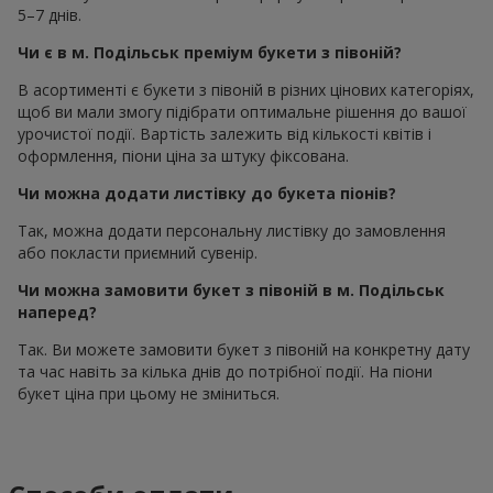
5–7 днів.
Чи є в м. Подільськ преміум букети з півоній?
В асортименті є букети з півоній в різних цінових категоріях,
щоб ви мали змогу підібрати оптимальне рішення до вашої
урочистої події. Вартість залежить від кількості квітів і
оформлення, піони ціна за штуку фіксована.
Чи можна додати листівку до букета піонів?
Так, можна додати персональну листівку до замовлення
або покласти приємний сувенір.
Чи можна замовити букет з півоній в м. Подільськ
наперед?
Так. Ви можете замовити букет з півоній на конкретну дату
та час навіть за кілька днів до потрібної події. На піони
букет ціна при цьому не зміниться.