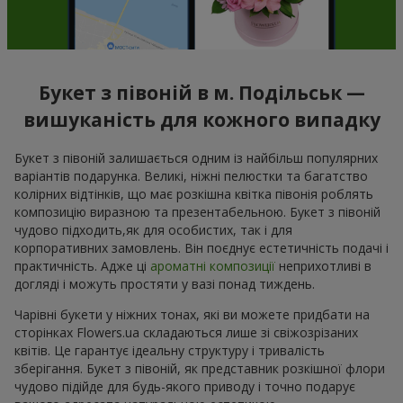
Букет з півоній в м. Подільськ —
вишуканість для кожного випадку
Букет з півоній залишається одним із найбільш популярних
варіантів подарунка. Великі, ніжні пелюстки та багатство
колірних відтінків, що має розкішна квітка півонія роблять
композицію виразною та презентабельною. Букет з півоній
чудово підходить,як для особистих, так і для
корпоративних замовлень. Він поєднує естетичність подачі і
практичність. Адже ці
ароматні композиції
неприхотливі в
догляді і можуть простяти у вазі понад тиждень.
Чарівні букети у ніжних тонах, які ви можете придбати на
сторінках Flowers.ua складаються лише зі свіжозрізаних
квітів. Це гарантує ідеальну структуру і тривалість
зберігання. Букет з півоній, як представник розкішної флори
чудово підійде для будь-якого приводу і точно подарує