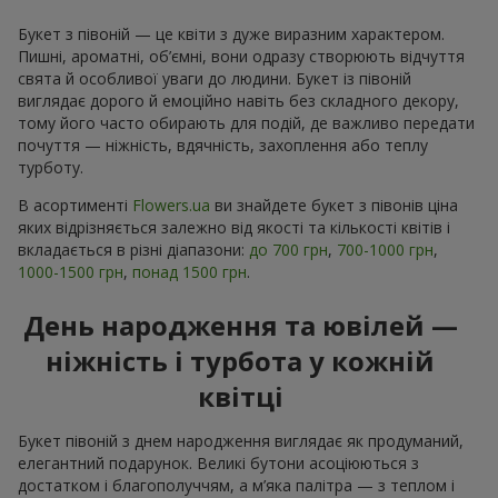
Букет з півоній — це квіти з дуже виразним характером.
Пишні, ароматні, об’ємні, вони одразу створюють відчуття
свята й особливої уваги до людини. Букет із півоній
виглядає дорого й емоційно навіть без складного декору,
тому його часто обирають для подій, де важливо передати
почуття — ніжність, вдячність, захоплення або теплу
турботу.
В асортименті
Flowers.ua
ви знайдете букет з півонів ціна
яких відрізняється залежно від якості та кількості квітів і
вкладається в різні діапазони:
до 700 грн
,
700-1000 грн
,
1000-1500 грн
,
понад 1500 грн
.
День народження та ювілей —
ніжність і турбота у кожній
квітці
Букет півоній з днем народження виглядає як продуманий,
елегантний подарунок. Великі бутони асоціюються з
достатком і благополуччям, а м’яка палітра — з теплом і