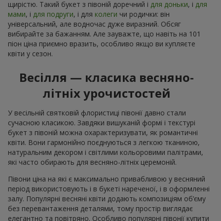
щирістю. Такий букет з півоній доречний і
для доньки
, і
для
мами
, і
для подруги
, і для
колеги
чи родички: він
універсальний, але водночас дуже виразний. Обсяг
вибирайте за бажанням. Але зауважте, що навіть на 101
піон ціна приємно вразить, особливо якщо ви купляєте
квіти у сезон.
Весілля — класика весняно-
літніх урочистостей
У весільній святковій флористиці півонії давно стали
сучасною класикою. Завдяки вишуканій формі і текстурі
букет з півоній можна охарактеризувати, як романтичні
квіти. Вони гармонійно поєднуються з легкою тканиною,
натуральним декором і світлими кольоровими палітрами,
які часто обирають для весняно-літніх церемоній.
Півони ціна на які є максимально привабливою у весняний
період використовують і в букеті нареченої, і в оформленні
залу. Популярні весняні квіти додають композиціям об’єму
без перевантаження деталями, тому простір виглядає
елегантно та повітряно. Особливо популярні півонії купити