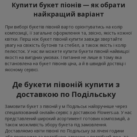
Купити букет піонів — як обрати
найкращий варіант
При виборі букетів півоній варто орієнтуватись на колір
композиції, її загальне оформлення та, звісно, якість кожної
квітки. Перш ніж букет півоній купити завжди звертайте
увагу на свіжість бутонів та стебел, а також якість і колір
пелюсток. У нас ви можете купити букети півоній найвищої
якості на вигідних умовах. І питання не лише в тому яка
встановлена на букет півонів ціна, а й в швидкій доствіці і
якісному сервісі.
Де букети півоній купити з
доставкою по Подільську
Замовити букет з півоній у м Подільськ найзручніше через
спеціалізований онлайн-сервіс з доставкою Flowers.ua. У нас
представлений широкий асортимент готових композицій, а
також можливість збору букета під замовлення.
Доставляємо квіти півонії по Подільську за лічені години
або привозимо за потрібною адресою у потрібний день та