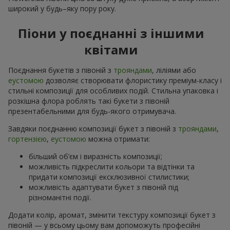
широкий у будь–яку пору року.
Піони у поєднанні з іншими
квітами
Поєднання букетів з півоній з
трояндами
, ліліями або
еустомою
дозволяє створювати флористику преміум-класу і
стильні композиції для особливих подій. Стильна упаковка і
розкішна флора роблять такі букети з півоній
презентабельними для будь-якого отримувача.
Завдяки поєднанню композиції букет з півоній з
трояндами
,
гортензією
,
еустомою
можна отримати:
більший об’єм і виразність композиції;
можливість підкреслити кольори та відтінки та
придати композиції ексклюзивної стилистики;
можливість адаптувати букет з півоній під
різноманітні події.
Додати колір, аромат, змінити текстуру композиції букет з
півоній — у всьому цьому вам допоможуть професійні