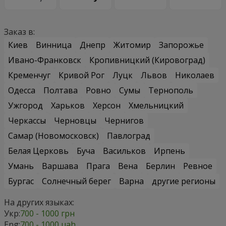
Заказ в:
Киев
Винница
Днепр
Житомир
Запорожье
Ивано-Франковск
Кропивницкий (Кировоград)
Кременчуг
Кривой Рог
Луцк
Львов
Николаев
Одесса
Полтава
Ровно
Сумы
Тернополь
Ужгород
Харьков
Херсон
Хмельницкий
Черкассы
Черновцы
Чернигов
Самар (Новомосковск)
Павлоград
Белая Церковь
Буча
Васильков
Ирпень
Умань
Варшава
Прага
Вена
Берлин
Ревное
Бургас
Солнечный берег
Варна
другие регионы
На других языках:
Укр:
700 - 1000 грн
Eng:
700 - 1000 uah