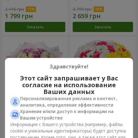
2 116 грн
3 799 грн
Заказать
Заказать
Здравствуйте!
Этот сайт запрашивает у Вас
согласие на использование
Ваших данных
Персонализированная реклама и контент,
Букет "Дежавю"
Цветы в коробке "Мое
аналитика, определение эффективности
сердце"
Хранение и/или доступ к информации на
2 658 грн
1 293 грн
Вашем устройстве
Информация с Вашего устройства (например, файлы
cookie и уникальные идентификаторы) будет доступна
Заказать
Заказать
поставщикам. Кроме того, они, а также этот сайт или