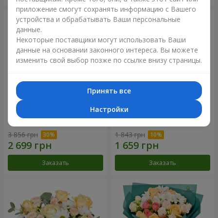
приложение смогут сохранять информацию с Вашего
устройства и обрабатывать Ваши персональные
данные.
Некоторые поставщики могут использовать Ваши
данные на основании законного интереса. Вы можете
изменить свой выбор позже по ссылке внизу страницы.
Принять все
Настройки
Цветы в коробке "Барокко"
Букет "Розовый вкус
ванили"
3 856 грн
1 843 грн
Заказать
Заказать