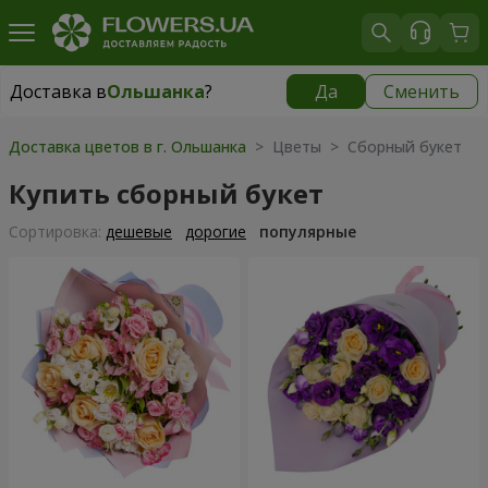
Доставка в
Ольшанка
?
Да
Сменить
Доставка в
Ольшанка
|
1490 грн
Доставка цветов в г. Ольшанка
> Цветы > Сборный букет
Купить сборный букет
Cортировка:
дешевые
дорогие
популярные