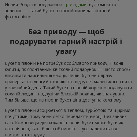
Новий Розділ в поєднанні із
трояндами
, еустомою та
зеленню — такий букет з півоній виглядає ніжно й
фотогенічно.
Без приводу — щоб
подарувати гарний настрій і
увагу
Букет з півоній не потребує особливого приводу. Півонії
купити, як спонтанний квітковий подарунок — часто спосіб
викликати найсильніші емоції. Пишні бутони одразу
привертають увагу й створюють відчуття маленького свята
у звичайний день. Такий букет з півоній доречно подарувати
коханій людині, подрузі чи близькій родичці як знак уваги.
Тим більше, що на півони букет ціна доступна кожному.
Букет з півоній асоціюється з теплом, турботою та щирими
почуттями, тому вони легко передають емоції без зайвих
слів. Композиція для коханої півонія букет може бути як
лаконічною, так і більш об’ємною — усе залежить від
настрою та задуму.