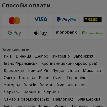
Способи оплати
Замовлення в:
Київ
Вінниця
Дніпро
Житомир
Запоріжжя
Івано-Франківськ
Кропивницький (Кіровоград)
Кременчук
Кривий Ріг
Луцьк
Львів
Миколаїв
Одеса
Полтава
Рівне
Суми
Тернопіль
Ужгород
Харків
Херсон
Хмельницький
Черкаси
Чернівці
Чернігів
Самар (Новомосковськ)
Павлоград
Біла Церква
Буча
Васильків
Ірпінь
Умань
Варшава
Прага