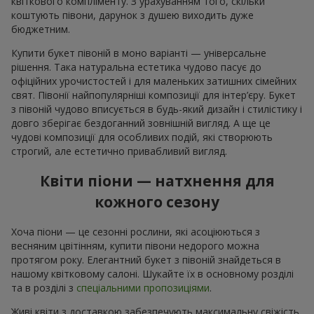
квіткового компліменту. З урахуванням того, скільки
коштують півони, дарунок з душею виходить дуже
бюджетним.
Купити букет півоній в моно варіанті — універсальне
рішення. Така натуральна естетика чудово пасує до
офіційних урочистостей і для маленьких затишних сімейних
свят. Півонії найпопулярніші композиції для інтер’єру. Букет
з півоній чудово вписується в будь-який дизайн і стилістику і
довго зберігає бездоганний зовнішній вигляд. А ще це
чудові композиції для особливих подій, які створюють
строгий, але естетично привабливий вигляд.
Квіти піони — натхнення для
кожного сезону
Хоча піони — це сезонні рослини, які асоціюються з
весняним цвітінням, купити півони недорого можна
протягом року. Елегантний букет з півоній знайдеться в
нашому квітковому салоні. Шукайте їх в основному розділі
та в розділі з
спеціальними пропозиціями
.
Живі квіти з доставкою забезпечують максимальну свіжість