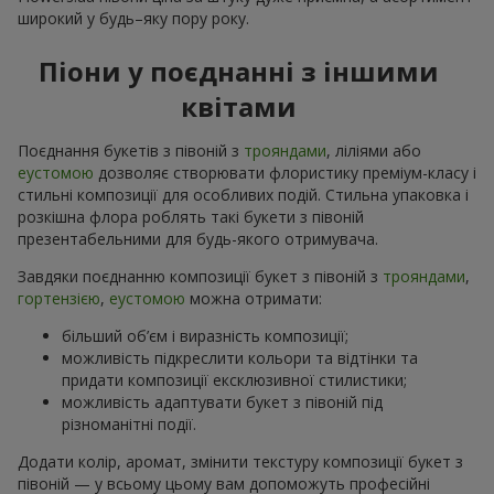
широкий у будь–яку пору року.
Піони у поєднанні з іншими
квітами
Поєднання букетів з півоній з
трояндами
, ліліями або
еустомою
дозволяє створювати флористику преміум-класу і
стильні композиції для особливих подій. Стильна упаковка і
розкішна флора роблять такі букети з півоній
презентабельними для будь-якого отримувача.
Завдяки поєднанню композиції букет з півоній з
трояндами
,
гортензією
,
еустомою
можна отримати:
більший об’єм і виразність композиції;
можливість підкреслити кольори та відтінки та
придати композиції ексклюзивної стилистики;
можливість адаптувати букет з півоній під
різноманітні події.
Додати колір, аромат, змінити текстуру композиції букет з
півоній — у всьому цьому вам допоможуть професійні