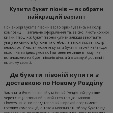
Купити букет піонів — як обрати
найкращий варіант
При виборі букетів півоній варто орієнтуватись на колір
композиції, її загальне оформлення та, звісно, якість кожної
квітки. Перш ніж букет півоній купити завжди звертайте
увагу на свіжість бутонів та стебел, а також якість і колір
пелюсток. У нас ви можете купити букети півоній найвищої
якості на вигідних умовах. І питання не лише в тому яка
встановлена на букет півонів ціна, а й в швидкій доствіці і
якісному сервісі.
Де букети півоній купити з
доставкою по Новому Розділу
Замовити букет з півоній у м Новий Розділ найзручніше
через спеціалізований онлайн-сервіс з доставкою
Flowers.ua. У нас представлений широкий асортимент
готових композицій, а також можливість збору букета під
замовлення. Доставляємо квіти півонії по Новому Розділу