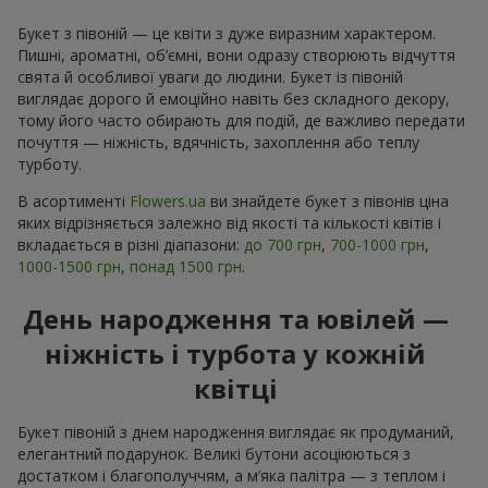
Букет з півоній — це квіти з дуже виразним характером.
Пишні, ароматні, об’ємні, вони одразу створюють відчуття
свята й особливої уваги до людини. Букет із півоній
виглядає дорого й емоційно навіть без складного декору,
тому його часто обирають для подій, де важливо передати
почуття — ніжність, вдячність, захоплення або теплу
турботу.
В асортименті
Flowers.ua
ви знайдете букет з півонів ціна
яких відрізняється залежно від якості та кількості квітів і
вкладається в різні діапазони:
до 700 грн
,
700-1000 грн
,
1000-1500 грн
,
понад 1500 грн
.
День народження та ювілей —
ніжність і турбота у кожній
квітці
Букет півоній з днем народження виглядає як продуманий,
елегантний подарунок. Великі бутони асоціюються з
достатком і благополуччям, а м’яка палітра — з теплом і