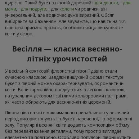
щирістю. Такий букет з півоній доречний і
для доньки
, і
для
мами
, і
для подруги
, і для
колеги
чи родички: він
універсальний, але водночас дуже виразний. Обсяг
вибирайте за бажанням. Але зауважте, що навіть на 101
піон ціна приємно вразить, особливо якщо ви купляєте
квіти у сезон.
Весілля — класика весняно-
літніх урочистостей
У весільній святковій флористиці півонії давно стали
сучасною класикою. Завдяки вишуканій формі і текстурі
букет з півоній можна охарактеризувати, як романтичні
квіти. Вони гармонійно поєднуються з легкою тканиною,
натуральним декором і світлими кольоровими палітрами,
які часто обирають для весняно-літніх церемоній.
Півони ціна на які є максимально привабливою у весняний
період використовують і в букеті нареченої, і в оформленні
залу. Популярні весняні квіти додають композиціям об’єму
без перевантаження деталями, тому простір виглядає
елегантно та повітряно. Особливо популярні півонії купити