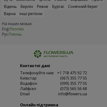
Відень
Берлін
Ревне
Бургас
Сонячний берег
Варна
інші регіони
На інших мовах:
Eng:
Peonies
Рус:
Пионы
Контактні дані
Телефонуйте нам
+1 718 475 92 72
Київстар
(067) 355 77 55
Водафон
(099) 355 77 55
Лайфсел
(073) 565 56 68
Email
info@flowers.ua
Онлайн підтримка