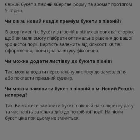
Свіжий букет з півоній зберігає форму та аромат протягом
5–7 днів.
Чи є в м. Новий Розділ преміум букети з півоній?
В асортименті є букети з півоній в різних цінових категоріях,
щоб ви мали змогу підібрати оптимальне рішення до вашої
урочистої події. Вартість залежить від кількості квітів і
оформлення, піони ціна за штуку фіксована.
Чи можна додати листівку до букета піонів?
Так, можна додати персональну листівку до замовлення
або покласти приємний сувенір.
Чи можна замовити букет з півоній в м. Новий Розділ
наперед?
Так. Ви можете замовити букет з півоній на конкретну дату
та час навіть за кілька днів до потрібної події. На піони
букет ціна при цьому не зміниться.