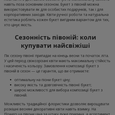
навіть поза основним сезоном. Букет з півоній можна
використовувати як для особистих подарунків, так і для
корпоративних заходів. Квіти ручної роботи та натуральна
естетика роблять кожен букет вигідним варіантом для тих,
хто цінує якість.
Сезонність півоній: коли
купувати найсвіжіші
Пік сезону півонії припадає на кінець весни та початок літа.
У цей період свіжозрізані квіти мають максимальну стійкість
і насиченість кольору. Замовлення композиції букет з
півоній в сезон — це гарантія, що ви отримаєте:
оптимальну на піони букет ціну;
високу якість та довговічність півонії букет;
широкі можливості для вибора композиції букет з
півоній.
Можливість традиційної флористики дозволяє вирощувати
розкішні весняні декоративні квіти навіть взимку. На
Flowers.ua півони ціна за штуку дуже приємна, а асортимент