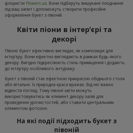
флористи
Flowers.ua
. Вони підберуть вишукане поєднання
під ваш запит і допоможуть створити професійне
оформлення букет з півоній.
Квіти піони в інтер’єрі та
декорі
Півонії букет ефективно виглядає, як композиція для
інтер’єру. Вони ефектно виглядають в рамках будь-якого
декору. Вигідно підкреслюють стиль приміщення і додають
до інтер’єру особливого антуражу.
Букет з півоній стає ефектною прикрасою обіднього стола
або вітальні. Їх природна краса вражає. Від неї важко
відвести погляд. Тому півонії квіти можуть
використовуватись як елемент декору залів для
проведення урочистостей, або ставати центральним
елементом фотозон.
На які події підходить букет з
півоній