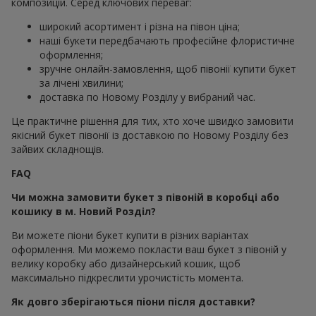
композицій. Серед ключових переваг:
широкий асортимент і різна на півон ціна;
наші букети передбачають професійне флористичне
оформлення;
зручне онлайн-замовлення, щоб півонії купити букет
за лічені хвилини;
доставка по Новому Розділу у вибраний час.
Це практичне рішення для тих, хто хоче швидко замовити
якісний букет півонії із доставкою по Новому Розділу без
зайвих складнощів.
FAQ
Чи можна замовити букет з півоній в коробці або
кошику в м. Новий Розділ?
Ви можете піони букет купити в різних варіантах
оформлення. Ми можемо покласти ваш букет з півоній у
велику коробку або дизайнерський кошик, щоб
максимально підкреслити урочистість момента.
Як довго зберігаються піони після доставки?