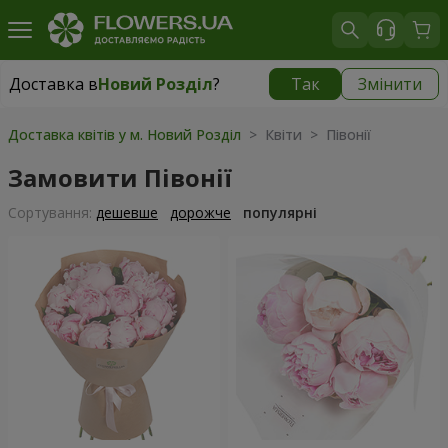
Доставка в
Новий Розділ
?
Так
Змінити
Доставка в
Новий Розділ
|
783 грн
Доставка квітів у м. Новий Розділ
> Квіти > Півонії
Замовити Півонії
Сортування:
дешевше
дорожче
популярні