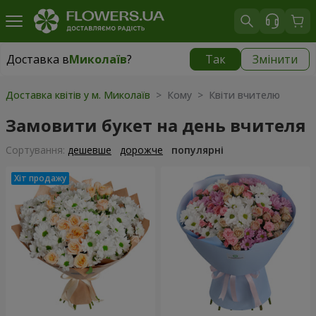
Доставка в
Миколаїв
?
Так
Змінити
Доставка в
Миколаїв
|
безкоштовно
Доставка квітів у м. Миколаїв
> Кому > Квіти вчителю
Замовити букет на день вчителя
Сортування:
дешевше
дорожче
популярні