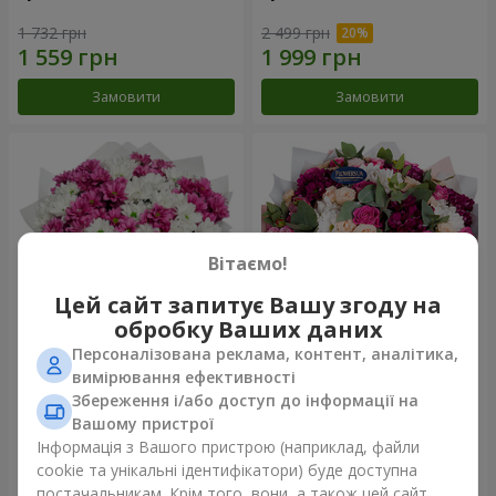
1 732 грн
2 499 грн
Замовити
Замовити
Вітаємо!
Цей сайт запитує Вашу згоду на
обробку Ваших даних
Персоналізована реклама, контент, аналітика,
Букет "Струни серця"
Букет "Все для тебе ...!"
вимірювання ефективності
Збереження і/або доступ до інформації на
2 656 грн
6 124 грн
Вашому пристрої
Інформація з Вашого пристрою (наприклад, файли
cookie та унікальні ідентифікатори) буде доступна
Замовити
Замовити
постачальникам. Крім того, вони, а також цей сайт