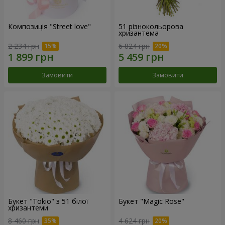
Композиція "Street love"
51 різнокольорова
хризантема
2 234 грн
6 824 грн
Замовити
Замовити
Букет "Tokio" з 51 білої
Букет "Magic Rose"
хризантеми
8 460 грн
4 624 грн