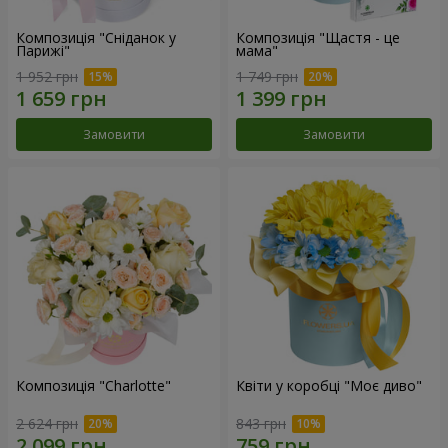
Композиція "Сніданок у
Композиція "Щастя - це
Парижі"
мама"
1 952 грн
1 749 грн
Замовити
Замовити
Композиція "Charlotte"
Квіти у коробці "Моє диво"
2 624 грн
843 грн