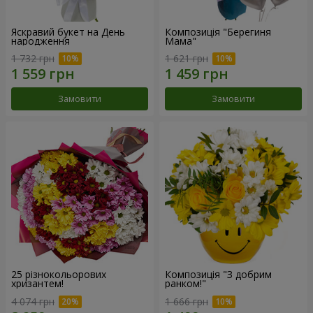
Яскравий букет на День
Композиція "Берегиня
народження
Мама"
1 732 грн
1 621 грн
Замовити
Замовити
25 різнокольорових
Композиція "З добрим
хризантем!
ранком!"
4 074 грн
1 666 грн