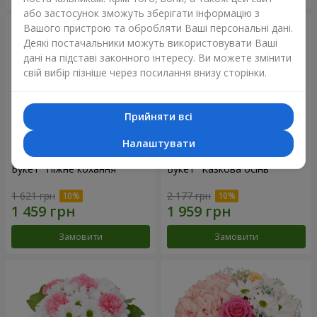
або застосунок зможуть зберігати інформацію з
Вашого пристрою та обробляти Ваші персональні дані.
Деякі постачальники можуть використовувати Ваші
дані на підставі законного інтересу. Ви можете змінити
свій вибір пізніше через посилання внизу сторінки.
Прийняти всі
Налаштувати
Букет "Ніжне кохання"
Букет "Казкова осінь"
1 621 грн
2 177 грн
Замовити
Замовити