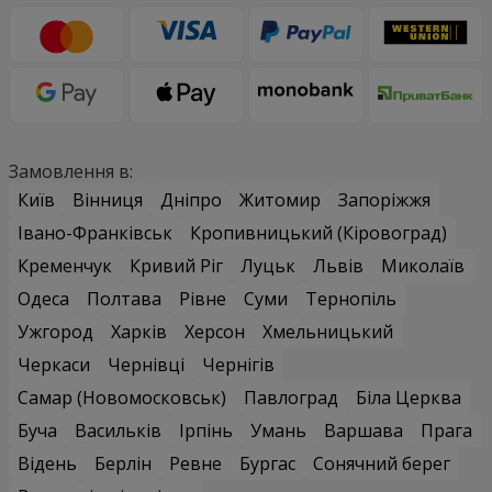
Замовлення в:
Київ
Вінниця
Дніпро
Житомир
Запоріжжя
Івано-Франківськ
Кропивницький (Кіровоград)
Кременчук
Кривий Ріг
Луцьк
Львів
Миколаїв
Одеса
Полтава
Рівне
Суми
Тернопіль
Ужгород
Харків
Херсон
Хмельницький
Черкаси
Чернівці
Чернігів
Самар (Новомосковськ)
Павлоград
Біла Церква
Буча
Васильків
Ірпінь
Умань
Варшава
Прага
Відень
Берлін
Ревне
Бургас
Сонячний берег