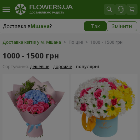
Доставка в
Мшана
?
Так
Змінити
Доставка в
Мшана
|
безкоштовно
Доставка квітів у м. Мшана
> По ціні > 1000 - 1500 грн
1000 - 1500 грн
Сортування:
дешевше
дорожче
популярні