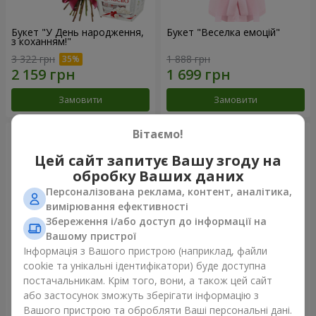
Букет "У День народження,
Букет "Веселка емоцій"
з коханням!"
3 322 грн
1 888 грн
Замовити
Замовити
Вітаємо!
Цей сайт запитує Вашу згоду на
обробку Ваших даних
Персоналізована реклама, контент, аналітика,
вимірювання ефективності
Збереження і/або доступ до інформації на
Вашому пристрої
Інформація з Вашого пристрою (наприклад, файли
cookie та унікальні ідентифікатори) буде доступна
Квіти в коробці "Щастя не
Букет в упаковці "21
постачальникам. Крім того, вони, а також цей сайт
оминеш"
червона троянда!"
або застосунок зможуть зберігати інформацію з
1 599 грн
2 499 грн
Вашого пристрою та обробляти Ваші персональні дані.