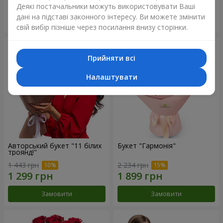
Деякі постачальники можуть використовувати Ваші
дані на підставі законного інтересу. Ви можете змінити
Замовити
Замовити
свій вибір пізніше через посилання внизу сторінки.
Прийняти всі
Налаштувати
Авторський букет "11 білих
Букет "Гармонія"
троянд!"
1 443 грн
2 234 грн
Замовити
Замовити