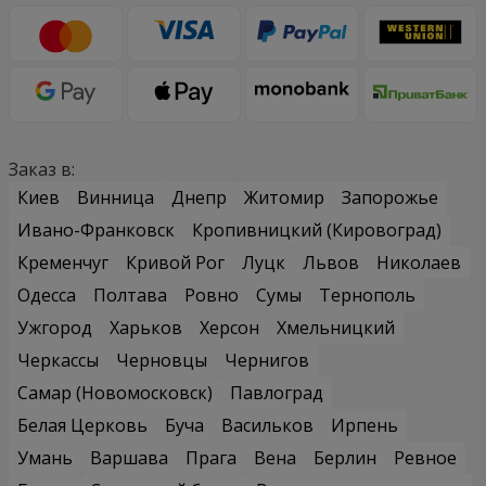
Заказ в:
Киев
Винница
Днепр
Житомир
Запорожье
Ивано-Франковск
Кропивницкий (Кировоград)
Кременчуг
Кривой Рог
Луцк
Львов
Николаев
Одесса
Полтава
Ровно
Сумы
Тернополь
Ужгород
Харьков
Херсон
Хмельницкий
Черкассы
Черновцы
Чернигов
Самар (Новомосковск)
Павлоград
Белая Церковь
Буча
Васильков
Ирпень
Умань
Варшава
Прага
Вена
Берлин
Ревное