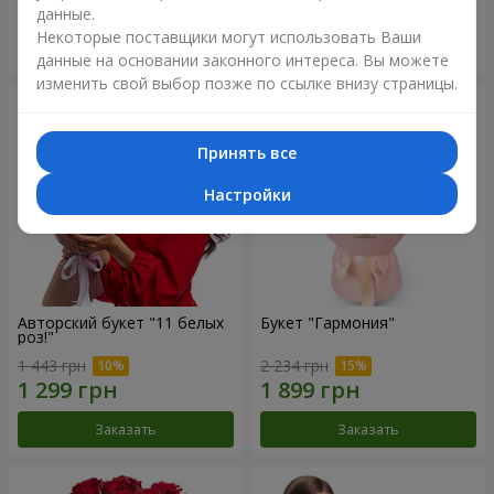
данные.
Некоторые поставщики могут использовать Ваши
Заказать
Заказать
данные на основании законного интереса. Вы можете
изменить свой выбор позже по ссылке внизу страницы.
Принять все
Настройки
Авторский букет "11 белых
Букет "Гармония"
роз!"
1 443 грн
2 234 грн
Заказать
Заказать