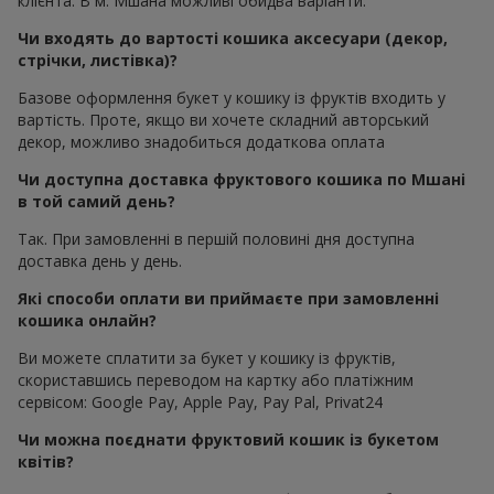
клієнта. В м. Мшана можливі обидва варіанти.
Чи входять до вартості кошика аксесуари (декор,
стрічки, листівка)?
Базове оформлення букет у кошику із фруктів входить у
вартість. Проте, якщо ви хочете складний авторський
декор, можливо знадобиться додаткова оплата
Чи доступна доставка фруктового кошика по Мшані
в той самий день?
Так. При замовленні в першій половині дня доступна
доставка день у день.
Які способи оплати ви приймаєте при замовленні
кошика онлайн?
Ви можете сплатити за букет у кошику із фруктів,
скориставшись переводом на картку або платіжним
сервісом: Google Pay, Apple Pay, Pay Pal, Privat24
Чи можна поєднати фруктовий кошик із букетом
квітів?