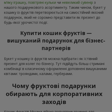
м’яку іграшку
,
повітряні кульки
чи
невеликий сувенір
з
нашого подарункового асортименту. Таким чином, букет у
кошику із фруктів перетворюється на самостійний якісний
подарунок, який не соромно представити як презент до
будь-якої урочистої події.
Купити кошик фруктів —
вишуканий подарунок для бізнес-
партнерів
Букет у кошику із фруктів можна підібрати і як їстівний
презент для колег по бізнесу. Тут підійдуть більш стримані
комбінації в класичному оформленні доповнені вишуканими
квітами: трояндами, калами, герберами.
Чому фруктові подарунки
обирають для корпоративних
заходів
Кошик фруктів Мшана дійсно популярне рішення для