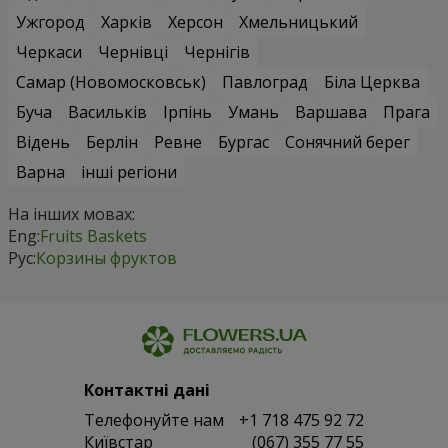
Ужгород
Харків
Херсон
Хмельницький
Черкаси
Чернівці
Чернігів
Самар (Новомосковськ)
Павлоград
Біла Церква
Буча
Васильків
Ірпінь
Умань
Варшава
Прага
Відень
Берлін
Ревне
Бургас
Сонячний берег
Варна
інші регіони
На інших мовах:
Eng:
Fruits Baskets
Рус:
Корзины фруктов
Контактні дані
Телефонуйте нам
+1 718 475 92 72
Київстар
(067) 355 77 55