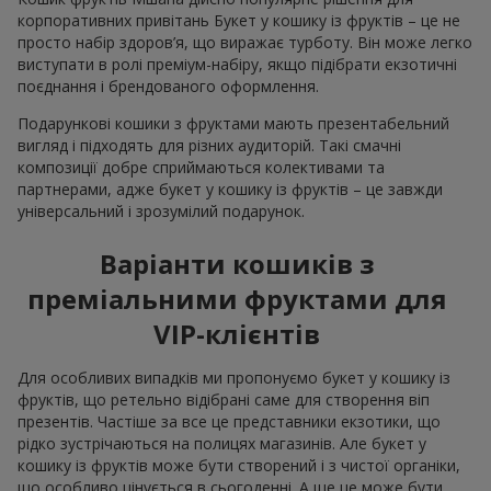
корпоративних привітань Букет у кошику із фруктів – це не
просто набір здоров’я, що виражає турботу. Він може легко
виступати в ролі преміум-набіру, якщо підібрати екзотичні
поєднання і брендованого оформлення.
Подарункові кошики з фруктами мають презентабельний
вигляд і підходять для різних аудиторій. Такі смачні
композиції добре сприймаються колективами та
партнерами, адже букет у кошику із фруктів – це завжди
універсальний і зрозумілий подарунок.
Варіанти кошиків з
преміальними фруктами для
VIP-клієнтів
Для особливих випадків ми пропонуємо букет у кошику із
фруктів, що ретельно відібрані саме для створення віп
презентів. Частіше за все це представники екзотики, що
рідко зустрічаються на полицях магазинів. Але букет у
кошику із фруктів може бути створений і з чистої органіки,
що особливо цінується в сьогоденні. А ще це може бути