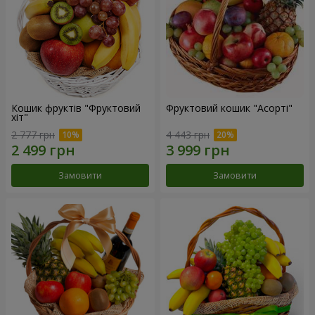
Кошик фруктів "Фруктовий
Фруктовий кошик "Асорті"
хiт"
2 777 грн
4 443 грн
Замовити
Замовити