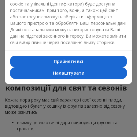
cookie та унікальні ідентифікатори) буде доступна
звичайний букет у кошику із фруктів на гастрономічний
подарунок. Ми у компанії
Flowers.ua
завжди дотримуємося
постачальникам. Крім того, вони, а також цей сайт
побажань клієнта, створюючи декор. При формуванні
або застосунок зможуть зберігати інформацію з
композиції букет у кошику із фруктів використовуються
Вашого пристрою та обробляти Ваші персональні дані.
натуральні матеріали, продумана упаковка смаку, і звісно
Деякі постачальники можуть використовувати Ваші
відповідні до події декоративні елементи.
дані на підставі законного інтересу. Ви можете змінити
свій вибір пізніше через посилання внизу сторінки.
За бажанням клієнта кошик фруктів може бути оформлений
у прозорій плівці або стильній коробці — завжди зі
святковою подачею, яка виглядає охайно й
Прийняти всі
презентабельно.
Налаштувати
Тематичні фруктові
композиції для свят та сезонів
Кожна пора року має свій характер і свої сезонні плоди,
відповідно і букет у кошику із фруктів залежно від сезону
може різнитись:
взимку це екзотичні дари природи, цитрусові та
гранати;