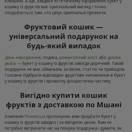
близьких. А ще, завдяки естетичному оформленні букет у
кошику із фруктів має оригінальний вигляд і точно
сподобається тим, хто цінує оригінальні презенти.
Фруктовий кошик —
універсальний подарунок на
будь-який випадок
День народження
, подяка,
романтичний жест
або
ділова
увага
— букет у кошику із фруктів завжди доречний. Такий
подарунок не має обмежень за віком, статтю чи приводом.
Головне підібрати відповідне фруктове наповнення в букет
у кошику із фруктів і ароматну флористичну частину.
Вигідно купити кошик
фруктів з доставкою по Мшані
Компанія
Flowers.ua
пропонуємо вам придбати букет у
кошику із фруктів швидко і за вигідною ціною. Вам не
потрібно витрачати час на пошуки подарунка і думати, як