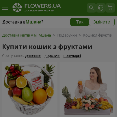
Доставка в
Мшана
?
Так
Змінити
Доставка в
Мшана
|
безкоштовно
Доставка квітів у м. Мшана
> Подарунки > Кошики фруктів
Купити кошик з фруктами
Сортування:
дешевше
дорожче
популярні