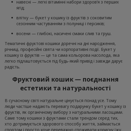
навесні — легкі вітамінні набори здоров’я з перших
ягід;
влітку — букет у кошику із фруктів з соковитим
сезонним частуванням з полуниці і персиків;
восени — глибокі, насичені смаки слив та груш.
Тематичні фруктові кошики доречні на дні народження,
річниці, професійні свята чи корпоративні події. Букет у
кошику із фруктів — це та сама кольорова насолода, яка
легко підлаштовується під будь-який привід і завжди дарує
радість.
Фруктовий кошик — поєднання
естетики та натуральності
В сучасному світі натуральне цінується понад усе. Тому
люди частіше надають перевагу подарунку букет у кошику із
фруктів, як органічному вибору з натуральними ласощами.
Саме тому кошики з фруктами стали трендом серед тих,
хто дотримується здорового способу життя, займається
спортом і просто хоче переважно споживати корисну їжу.