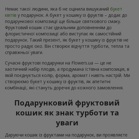
Немає такої людини, яка б не оцінила вишуканий
букет
квітів
у подарунок. А букет у кошику із фруктів – додає до
подарункової композиції ще більше святкового смаку.
Фруктовий кошик стає ідеальним доповненням до
флористичної композиції або виступає як самостійний
подарунок. Такий презент, як букет у кошику із фруктів не
просто радує око. Він створює відчуття турботи, тепла та
справжньої уваги.
Сучасні фруктові подарунки на Flowers.ua — це не
хаотичний набір плодів, а продумана їстівна композиція, в
якій поєднується колір, форма, аромат і навіть настрій. Ми
створюємо букет у кошику із фруктів, як апетитні
комбінації, які стануть доречні до кожного замовлення.
Подарунковий фруктовий
кошик як знак турботи та
уваги
Даруючи кошик із фруктами на подарунок, ви проявляєте