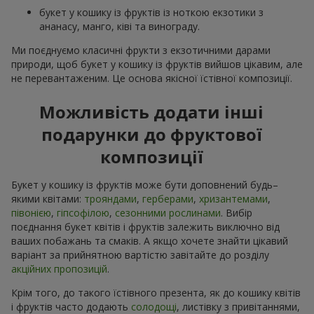
букет у кошику із фруктів із ноткою екзотики з
ананасу, манго, ківі та винограду.
Ми поєднуємо класичні фрукти з екзотичними дарами
природи, щоб букет у кошику із фруктів вийшов цікавим, але
не перевантаженим. Це основа якісної їстівної композиції.
Можливість додати інші
подарунки до фруктової
композиції
Букет у кошику із фруктів може бути доповнений будь–
якими квітами:
трояндами
,
герберами
,
хризантемами
,
півонією
,
гіпсофілою
,
сезонними рослинами
. Вибір
поєднання букет квітів і фруктів залежить виключно від
ваших побажань та смаків. А якщо хочете знайти цікавий
варіант за прийнятною вартістю завітайте до розділу
акційних пропозицій
.
Крім того, до такого їстівного презента, як до кошику квітів
і фруктів часто додають
солодощі
, листівку з привітаннями,