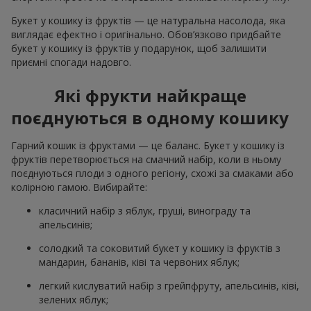
Букет у кошику із фруктів — це натуральна насолода, яка
виглядає ефектно і оригінально. Обов’язково придбайте
букет у кошику із фруктів у подарунок, щоб залишити
приємні спогади надовго.
Які фрукти найкраще
поєднуються в одному кошику
Гарний кошик із фруктами — це баланс. Букет у кошику із
фруктів перетворюється на смачний набір, коли в ньому
поєднуються плоди з одного регіону, схожі за смаками або
колірною гамою. Вибирайте:
класичний набір з яблук, груші, винограду та
апельсинів;
солодкий та соковитий букет у кошику із фруктів з
мандарин, бананів, ківі та червоних яблук;
легкий кислуватий набір з грейпфруту, апельсинів, ківі,
зелених яблук;