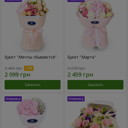
Букет "Мечты сбываются"
Букет "Марта"
2 469 грн
3 279 грн
Заказать
Заказать