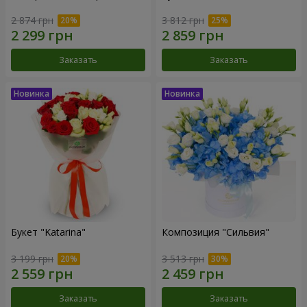
2 874 грн
3 812 грн
Заказать
Заказать
Букет "Katarina"
Композиция "Сильвия"
3 199 грн
3 513 грн
Заказать
Заказать