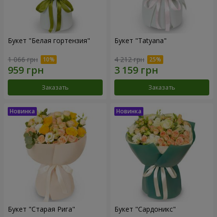
Букет "Белая гортензия"
Букет "Tatyana"
1 066 грн
4 212 грн
Заказать
Заказать
Букет "Старая Рига"
Букет "Сардоникс"