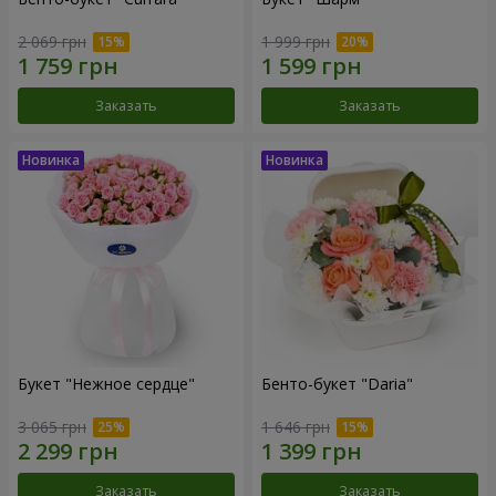
2 069 грн
1 999 грн
Заказать
Заказать
Букет "Нежное сердце"
Бенто-букет "Daria"
3 065 грн
1 646 грн
Заказать
Заказать