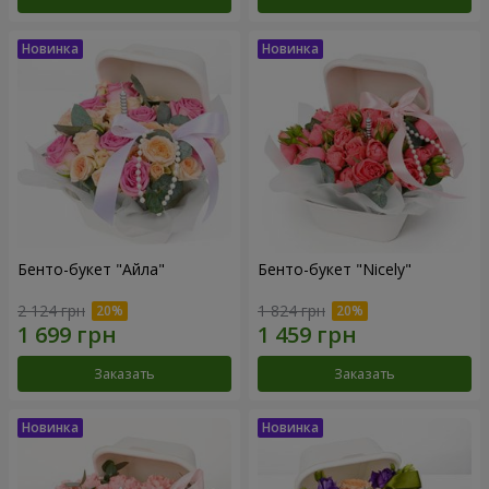
Бенто-букет "Айла"
Бенто-букет "Nicely"
2 124 грн
1 824 грн
Заказать
Заказать