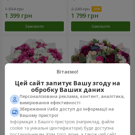
1 554 грн
2 249 грн
Замовити
Замовити
Вітаємо!
Цей сайт запитує Вашу згоду на
обробку Ваших даних
Персоналізована реклама, контент, аналітика,
Букет "Струни серця"
Букет "Все для тебе ...!"
вимірювання ефективності
Збереження і/або доступ до інформації на
2 513 грн
5 374 грн
Вашому пристрої
Інформація з Вашого пристрою (наприклад, файли
cookie та унікальні ідентифікатори) буде доступна
Замовити
Замовити
постачальникам. Крім того, вони, а також цей сайт