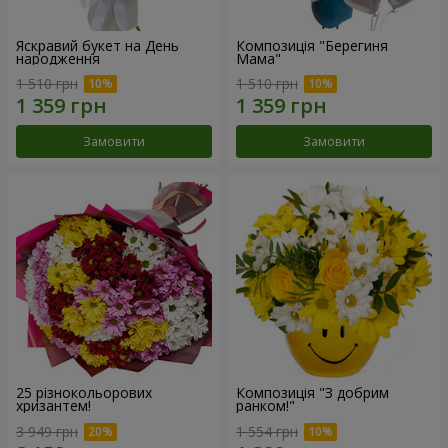
Яскравий букет на День
Композиція "Берегиня
народження
Мама"
1 510 грн
1 510 грн
Замовити
Замовити
25 різнокольорових
Композиція "З добрим
хризантем!
ранком!"
3 949 грн
1 554 грн