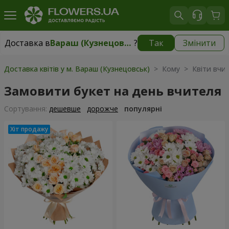
Доставка в
Вараш (Кузнецовськ)
?
Так
Змінити
Доставка в
Вараш (Кузнецовськ)
|
1711 грн
Доставка квітів у м. Вараш (Кузнецовськ)
> Кому > Квіти вчи
Замовити букет на день вчителя
Сортування:
дешевше
дорожче
популярні