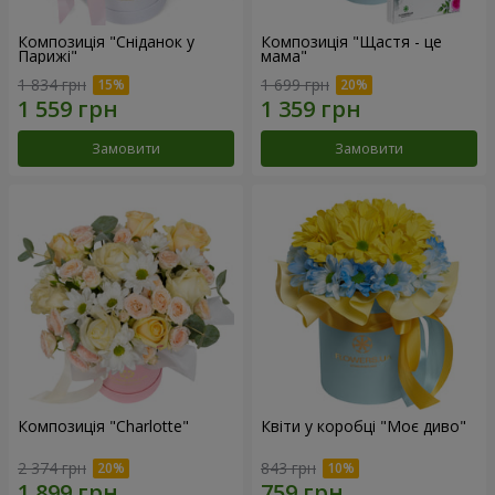
Композиція "Сніданок у
Композиція "Щастя - це
Парижі"
мама"
1 834 грн
1 699 грн
Замовити
Замовити
Композиція "Charlotte"
Квіти у коробці "Моє диво"
2 374 грн
843 грн