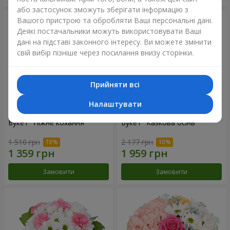
або застосунок зможуть зберігати інформацію з
Вашого пристрою та обробляти Ваші персональні дані.
Деякі постачальники можуть використовувати Ваші
дані на підставі законного інтересу. Ви можете змінити
свій вибір пізніше через посилання внизу сторінки.
Прийняти всі
Налаштувати
Букет "Ніжне кохання"
Букет "Казкова осінь"
1 510 грн
2 177 грн
Замовити
Замовити