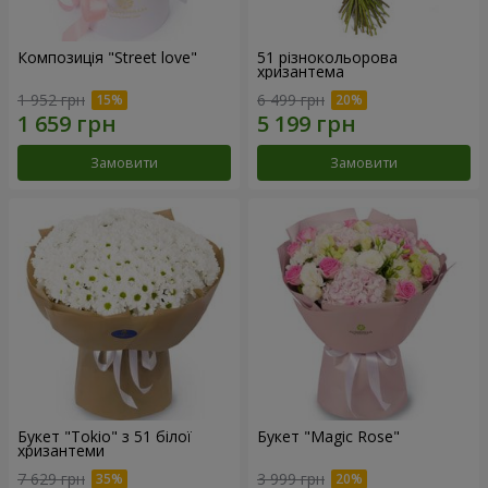
Композиція "Street love"
51 різнокольорова
хризантема
1 952 грн
6 499 грн
Замовити
Замовити
Букет "Tokio" з 51 білої
Букет "Magic Rose"
хризантеми
7 629 грн
3 999 грн