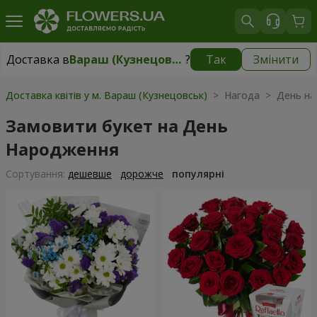
Доставка в
Вараш (Кузнецовськ)
?
Так
Змінити
Доставка в
Вараш (Кузнецовськ)
|
1711 грн
Доставка квітів у м. Вараш (Кузнецовськ)
> Нагода > День на
Замовити букет на День
Народження
Сортування:
дешевше
дорожче
популярні