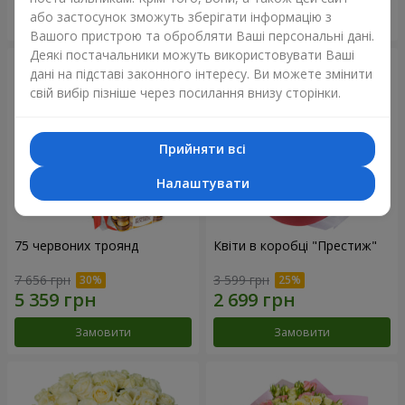
або застосунок зможуть зберігати інформацію з
Замовити
Замовити
Вашого пристрою та обробляти Ваші персональні дані.
Деякі постачальники можуть використовувати Ваші
дані на підставі законного інтересу. Ви можете змінити
свій вибір пізніше через посилання внизу сторінки.
Прийняти всі
Налаштувати
75 червоних троянд
Квіти в коробці "Престиж"
7 656 грн
3 599 грн
Замовити
Замовити