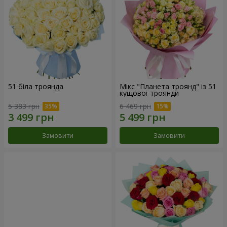
51 біла троянда
Мікс "Планета троянд" із 51
кущової троянди
5 383 грн
6 469 грн
Замовити
Замовити