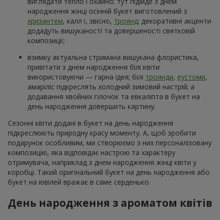
виглядати тепло і охайно; тут підійде з днем
народження жінці осінній букет виготовлений з
хризантем
, калл і, звісно,
троянд
; декоративні акценти
додадуть вишуканості та довершеності святковій
композиції;
взимку актуальна стримана вишукана флористика,
привітати з днем народження білі квіти
використовуючи — гарна ідея; білі
троянди
,
еустоми
,
амаріліс підкреслять холодний зимовий настрій; а
додавання хвойних гілочок та евкаліпта в букет на
день народження довершить картину.
Сезонні квіти додані в букет на день народження
підкреслюють природну красу моменту. А, щоб зробити
подарунок особливим, ми створюємо з них персоналізовану
композицію, яка відповідає настрою та характеру
отримувача, наприклад з днем народження жінці квіти у
коробці. Такий оригінальний букет на день народження або
букет на ювілей вражає в саме серденько.
День народження з ароматом квітів