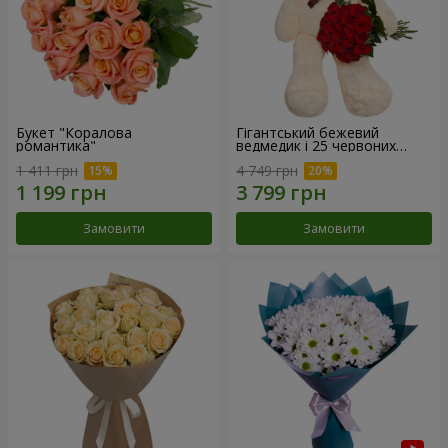
Букет "Коралова
Гігантський бежевий
романтика"
ведмедик і 25 червоних
троянд
1 411 грн
4 749 грн
Замовити
Замовити