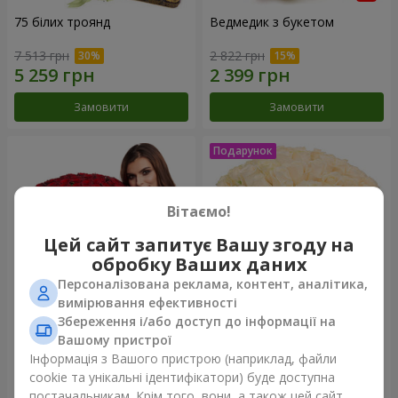
75 білих троянд
Ведмедик з букетом
7 513 грн
2 822 грн
Замовити
Замовити
Вітаємо!
Цей сайт запитує Вашу згоду на
обробку Ваших даних
Персоналізована реклама, контент, аналітика,
вимірювання ефективності
Збереження і/або доступ до інформації на
151 червона троянда
Букет "Очей чарівність"
Вашому пристрої
Інформація з Вашого пристрою (наприклад, файли
17 198 грн
4 199 грн
cookie та унікальні ідентифікатори) буде доступна
постачальникам. Крім того, вони, а також цей сайт