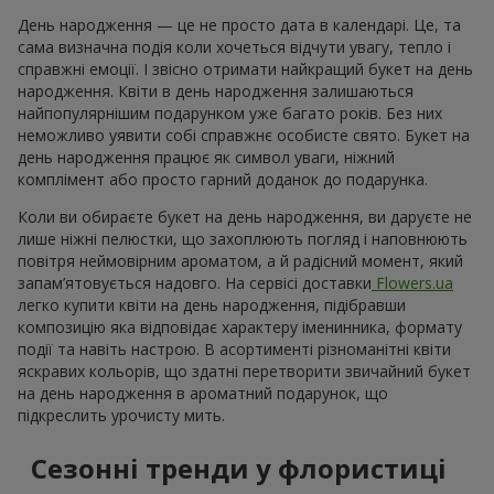
День народження — це не просто дата в календарі. Це, та
сама визначна подія коли хочеться відчути увагу, тепло і
справжні емоції. І звісно отримати найкращий букет на день
народження. Квіти в день народження залишаються
найпопулярнішим подарунком уже багато років. Без них
неможливо уявити собі справжнє особисте свято. Букет на
день народження працює як символ уваги, ніжний
комплімент або просто гарний доданок до подарунка.
Коли ви обираєте букет на день народження, ви даруєте не
лише ніжні пелюстки, що захоплюють погляд і наповнюють
повітря неймовірним ароматом, а й радісний момент, який
запам’ятовується надовго. На сервісі доставки
Flowers.ua
легко купити квіти на день народження, підібравши
композицію яка відповідає характеру іменинника, формату
події та навіть настрою. В асортименті різноманітні квіти
яскравих кольорів, що здатні перетворити звичайний букет
на день народження в ароматний подарунок, що
підкреслить урочисту мить.
Сезонні тренди у флористиці