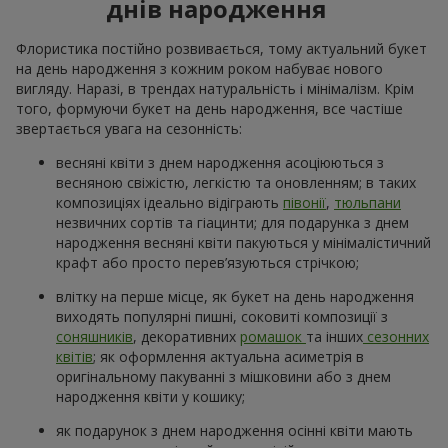
днів народження
Флористика постійно розвивається, тому актуальний букет
на день народження з кожним роком набуває нового
вигляду. Наразі, в трендах натуральність і мінімалізм. Крім
того, формуючи букет на день народження, все частіше
звертається увага на сезонність:
весняні квіти з днем народження асоціюються з
весняною свіжістю, легкістю та оновленням; в таких
композиціях ідеально відіграють
півонії
,
тюльпани
незвичних сортів та гіацинти; для подарунка з днем
народження весняні квіти пакуються у мінімалістичний
крафт або просто перев’язуються стрічкою;
влітку на перше місце, як букет на день народження
виходять популярні пишні, соковиті композиції з
соняшників
, декоративних
ромашок
та інших
сезонних
квітів
; як оформлення актуальна асиметрія в
оригінальному пакуванні з мішковини або з днем
народження квіти у кошику;
як подарунок з днем народження осінні квіти мають