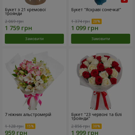
Букет з 21 кремової
Букет "Яскраві сонечка!"
троянди
2 069 грн
1 374 грн
Замовити
Замовити
7 ніжних альстромерій
Букет "23 червоні та білі
троянди"
1 128 грн
2 856 грн