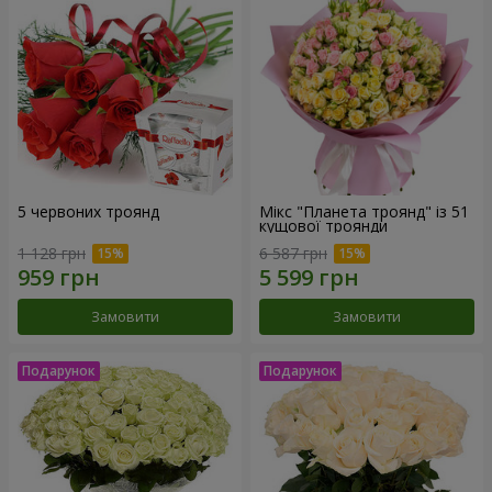
5 червоних троянд
Мікс "Планета троянд" із 51
кущової троянди
1 128 грн
6 587 грн
Замовити
Замовити