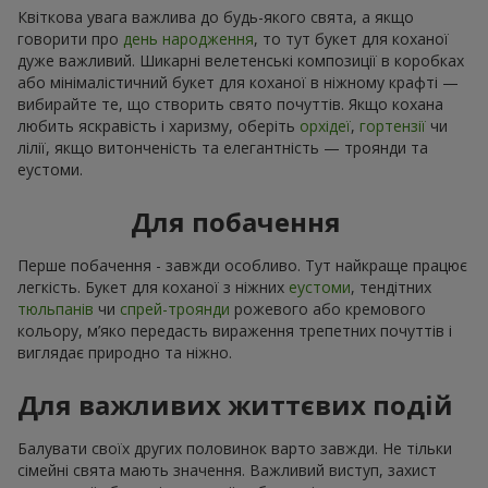
Квіткова увага важлива до будь-якого свята, а якщо
говорити про
день народження
, то тут букет для коханої
дуже важливий. Шикарні велетенські композиції в коробках
або мінімалістичний букет для коханої в ніжному крафті —
вибирайте те, що створить свято почуттів. Якщо кохана
любить яскравість і харизму, оберіть
орхідеї
,
гортензії
чи
лілії, якщо витонченість та елегантність — троянди та
еустоми.
Для побачення
Перше побачення - завжди особливо. Тут найкраще працює
легкість. Букет для коханої з ніжних
еустоми
, тендітних
тюльпанів
чи
спрей-троянди
рожевого або кремового
кольору, м’яко передасть вираження трепетних почуттів і
виглядає природно та ніжно.
Для важливих життєвих подій
Балувати своїх других половинок варто завжди. Не тільки
сімейні свята мають значення. Важливий виступ, захист