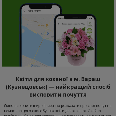
Квіти для коханої в м. Вараш
(Кузнецовськ) — найкращий спосіб
висловити почуття
Якщо ви хочете щиро і виразно розказати про свої почуття,
немає кращого способу, ніж квіти для коханої. Охайно
підібраний букет для коханої щиро передасть всі ваші емоції