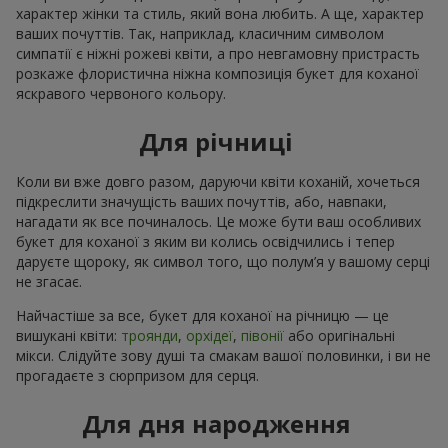
характер жінки та стиль, який вона любить. А ще, характер
ваших почуттів. Так, наприклад, класичним символом
симпатії є ніжні рожеві квіти, а про невгамовну пристрасть
розкаже флористична ніжна композиція букет для коханої
яскравого червоного кольору.
Для річниці
Коли ви вже довго разом, даруючи квіти коханій, хочеться
підкреслити значущість ваших почуттів, або, навпаки,
нагадати як все починалось. Це може бути ваш особливих
букет для коханої з яким ви колись освідчились і тепер
даруєте щороку, як символ того, що полум’я у вашому серці
не згасає.
Найчастіше за все, букет для коханої на річницю — це
вишукані квіти:
троянди
,
орхідеї
,
півонії
або оригінальні
мікси. Слідуйте зову душі та смакам вашої половинки, і ви не
прогадаєте з сюрпризом для серця.
Для дня народження