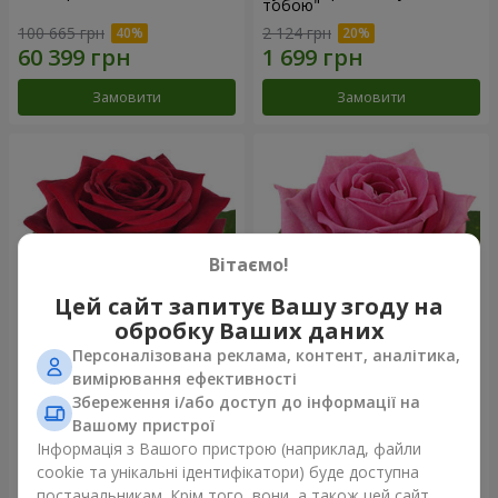
тобою"
100 665 грн
2 124 грн
Замовити
Замовити
Вітаємо!
Цей сайт запитує Вашу згоду на
обробку Ваших даних
Персоналізована реклама, контент, аналітика,
Червона троянда
Рожева троянда (поштучно)
вимірювання ефективності
(поштучно)
Збереження і/або доступ до інформації на
Вашому пристрої
Інформація з Вашого пристрою (наприклад, файли
cookie та унікальні ідентифікатори) буде доступна
Замовити
Замовити
постачальникам. Крім того, вони, а також цей сайт