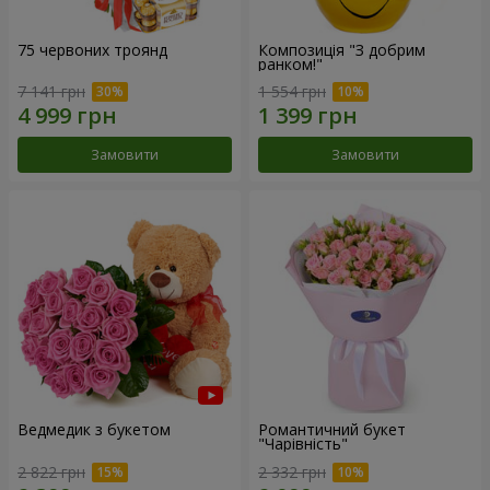
75 червоних троянд
Композиція "З добрим
ранком!"
7 141 грн
1 554 грн
Замовити
Замовити
Ведмедик з букетом
Романтичний букет
"Чарівність"
2 822 грн
2 332 грн