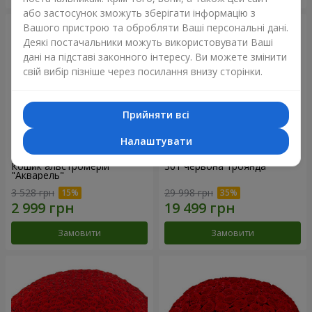
або застосунок зможуть зберігати інформацію з
Вашого пристрою та обробляти Ваші персональні дані.
Деякі постачальники можуть використовувати Ваші
дані на підставі законного інтересу. Ви можете змінити
свій вибір пізніше через посилання внизу сторінки.
Прийняти всі
Налаштувати
Кошик альстромерій
301 червона троянда
"Акварель"
3 528 грн
29 998 грн
Замовити
Замовити