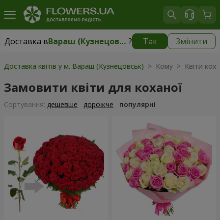
Доставка в
Вараш (Кузнецовськ)
?
Так
Змінити
Доставка в
Вараш (Кузнецовськ)
|
1711 грн
Доставка квітів у м. Вараш (Кузнецовськ)
> Кому > Квіти коха
Замовити квіти для коханої
Сортування:
дешевше
дорожче
популярні