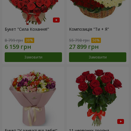
Букет "Сила Кохання!"
Композиція "Ти + Я"
8 799 грн
55 798 грн
Замовити
Замовити
Букет "У захваті від тебе!"
11 червоних троянд