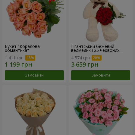
Букет "Коралова
Гігантський бежевий
романтика"
ведмедик і 25 червоних
троянд
1 411 грн
4 574 грн
Замовити
Замовити