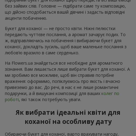
без зайвих слів. Головне — підібрати саме ту композицію,
що дійсно сподобається вашій дівчині і задасть відповідні
акценти побаченню.
Букет для коханої — не просто квіти. Ніжні пелюстки
передають чуттєве послання, а аромат зачарує подих. То
ж, відправляючись на побачення і вибираючи букет для
коханої, докладіть зусиль, щоб ваше маленьке послання з
любов’ю вразило в саме серденько.
На Flowers.ua знайдеться все необхідне для ароматного
зізнання. Вам лишається лише вибрати букет для коханої. А
ми зробимо все можливе, щоб він справив потрібне
враження: оформимо, попіклуємось про якість і вчасно
привеземо до вас. До речі, в нас є не лише романтичні
подарунки, а й вишукані композиції для ваших
колег по
роботі
, які також потребують уваги.
Як вибрати ідеальні квіти для
коханої на особливу дату
Обираючи букет для коханої, варто врахувати нагоду,