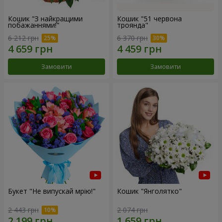
Кошик "З найкращими
Кошик "51 червона
побажаннями!"
троянда"
6 212 грн
6 370 грн
Замовити
Замовити
Букет "Не випускай мрію!"
Кошик "Янголятко"
2 443 грн
2 074 грн