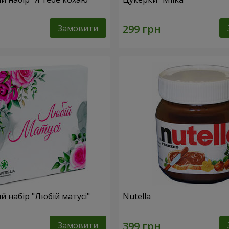
Замовити
 набір "Любій матусі"
Nutella
Замовити