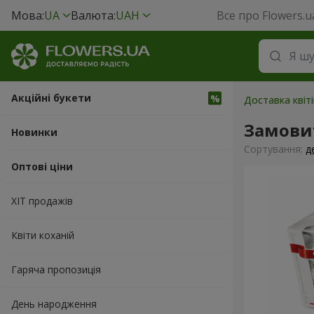
Мова:
UA
Валюта:
UAH
Все про Flowers.u
Акційні букети
Доставка квіті
Замовит
Новинки
Сортування:
д
Оптові ціни
ХІТ продажів
Квіти коханій
Гаряча пропозиція
День народження