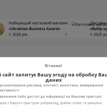
Найкращий квітковий магазин
Доставка 
«Ukrainian Business Award»
«Вибір к
2026 рік
2025 рі
Фотогалерея
Вітаємо!
 сайт запитує Вашу згоду на обробку В
даних
рсоналізована реклама, контент, аналітика, вимірювання
ективності
ереження і/або доступ до інформації на Вашому пристрої
ція з Вашого пристрою (наприклад, файли cookie та унікальні