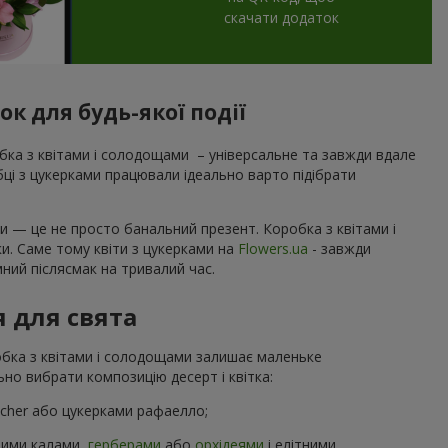
скачати додаток
к для будь-якої події
ка з квітами і солодощами – універсальне та завжди вдале
обці з цукерками працювали ідеально варто підібрати
и — це не просто банальний презент. Коробка з квітами і
ки. Саме тому квіти з цукерками на
Flowers.ua
- завжди
ний післясмак на тривалий час.
я для свята
робка з квітами і солодощами залишає маленьке
но вибрати композицію десерт і квітка:
ocher або цукерками рафаелло;
ними калами,
герберами
або
орхідеями
і елітними