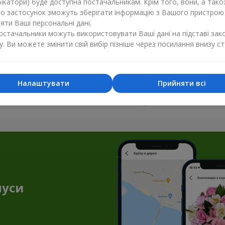
ікатори) буде доступна постачальникам. Крім того, вони, а тако
бо застосунок зможуть зберігати інформацію з Вашого пристрою
ти Ваші персональні дані.
постачальники можуть використовувати Ваші дані на підставі зак
у. Ви можете змінити свій вибір пізніше через посилання внизу ст
Налаштувати
Прийняти всі
Усі фото доставок
Замовити цей товар
нуси