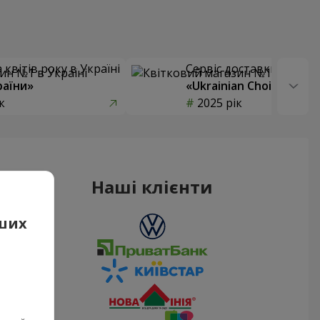
квітів року в Україні
Сервіс доставки квітів
раїни»
«Ukrainian Choice»
к
2025 рік
Наші клієнти
аших