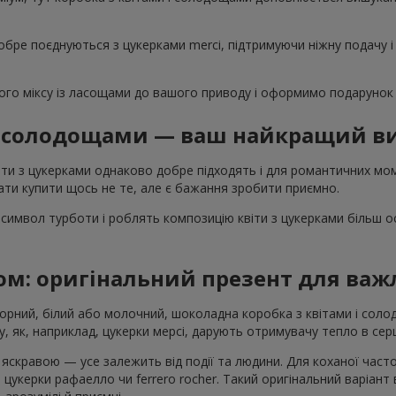
обре поєднуються з цукерками merci, підтримуючи ніжну подачу і
го міксу із ласощами до вашого приводу і оформимо подарунок 
 і солодощами — ваш найкращий ви
ти з цукерками однаково добре підходять і для романтичних моме
ти купити щось не те, але є бажання зробити приємно.
символ турботи і роблять композицію квіти з цукерками більш 
ом: оригінальний презент для ва
Чорний, білий або молочний, шоколадна коробка з квітами і со
, як, наприклад, цукерки мерсі, дарують отримувачу тепло в серц
скравою — усе залежить від події та людини. Для коханої част
 цукерки рафаелло чи ferrero rocher. Такий оригінальний варіант