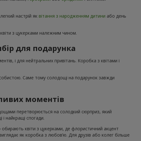
 легкий настрій як
вітання з народженням дитини
або день
квіти з цукерками належним чином.
бір для подарунка
нтів, і для нейтральних привітань. Коробка з квітами і
особистою. Саме тому солодощі на подарунок завжди
жливих моментів
лодощами перетворюється на солодкий сюрприз, який
і і найкращі спогади.
о обирають квіти з цукерками, де флористичний акцент
 виглядає як коробка з любов’ю. Для друзів або колег більше