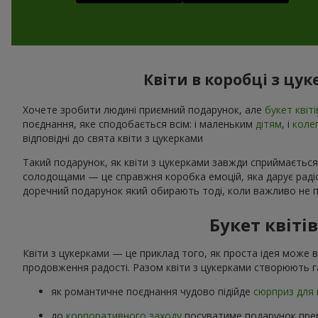
Квіти в коробці з цу
Хочете зробити людині приємний подарунок, але
букет квіті
поєднання, яке сподобається всім: і маленьким
дітям
, і
коле
відповідні до свята квіти з цукерками
Такий подарунок, як квіти з цукерками завжди сприймається
солодощами — це справжня коробка емоцій, яка дарує радіст
доречний подарунок який обирають тоді, коли важливо не п
Букет квіті
Квіти з цукерками — це приклад того, як проста ідея може 
продовження радості. Разом квіти з цукерками створюють г
як романтичне поєднання чудово підійде
сюрприз для 
до
корпоративного заходу
посуватиме подарунок прем