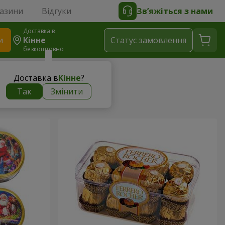
газини
Відгуки
Зв’яжіться з нами
Доставка в
и
Кінне
Статус замовлення
безкоштовно
Доставка в
Кінне
?
Так
Змінити