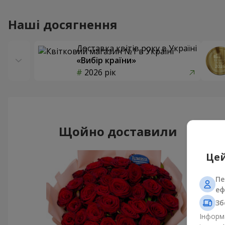
Наші досягнення
Доставка квітів року в Україні
«Вибір країни»
2026 рік
Щойно доставили
Цей
Пе
еф
Зб
Інформа