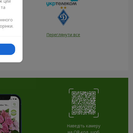
ж цей
 та
онного
орінки.
Переглянути все
Наведіть камеру
на QR-код, щоб