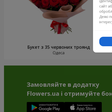
ідентиф
сайт а
обробля
Деякі 
інтерес
Букет з 35 червоних троянд
Одеса
Замовляйте в додатку
Flowers.ua і отримуйте бо