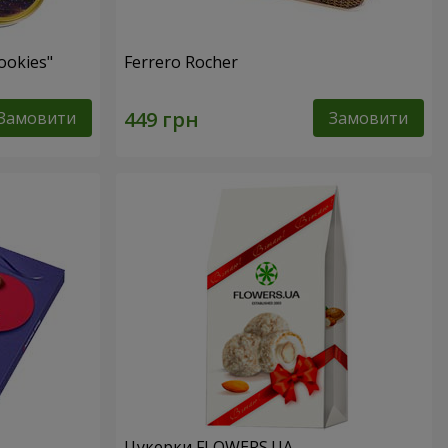
ookies"
Ferrero Rocher
Замовити
Замовити
Цукерки FLOWERS.UA