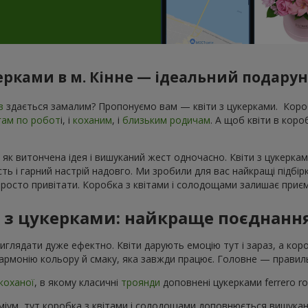
керками в м. Кінне — ідеальний подаруно
в
здається замалим? Пропонуємо вам — квіти з цукерками. Короб
гам по робот
і, і
коханим
, і
близьким родичам
. А щоб квіти в кор
 як витончена ідея і вишуканий жест одночасно. Квіти з цукеркам
ь і гарний настрій надовго. Ми зробили для вас найкращі підбір
росто привітати. Коробка з квітами і солодощами залишає приєм
в з цукерками: найкраще поєднанн
виглядати дуже ефектно. Квіти дарують емоцію тут і зараз, а ко
армонію кольору й смаку, яка завжди працює. Головне — правиль
коханої
, в якому класичні
троянди
доповнені цукерками ferrero r
іум, тут коробка з квітами і солодощами доповнюється вишука