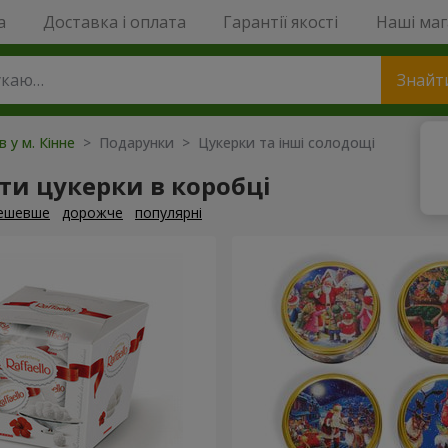
a
Доставка і оплата
Гарантії якості
Наші ма
Знайт
в у м. Кінне
> Подарунки > Цукерки та інші солодощі
и цукерки в коробці
ешевше
дорожче
популярні