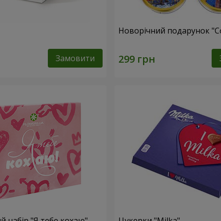
Новорічний подарунок "C
Замовити
 набір "Я тебе кохаю"
Цукерки "Milka"