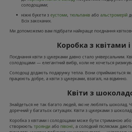
солодощами;
ніжні букети з
еустоми
,
тюльпанів
або
альстромерій
д
Всіх закоханих.
Ми допоможемо вам підібрати найкраще поєднання квітково
Коробка з квітами
Поєднання квіти з цукерками давно стало універсальним. Кві
солодощами — елегантний вибір, коли не хочеться ризикува
Солодощі додають подарунку тепла. Вони сприймаються як 
працюють добре, а квіти з цукерками, взагалі, на відмінно.
Квіти з шоколад
Знайдеться не так багато людей, які не люблять шоколад. 
доречний у багатьох ситуаціях. Квіти з цукерками з шоколаду
Коробка з квітами і солодощами може бути стриманою або я
створюють
троянди
або
півонії
, а солодкий післясмак дають