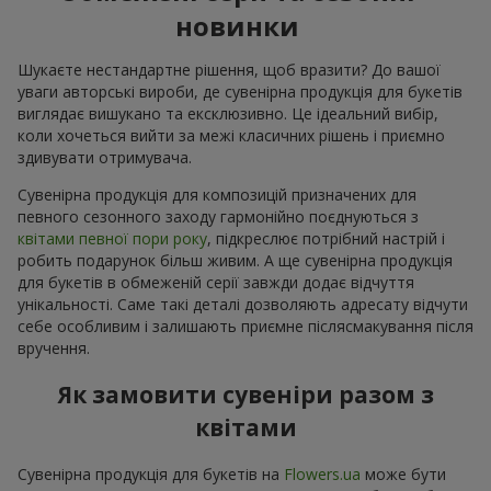
новинки
Шукаєте нестандартне рішення, щоб вразити? До вашої
уваги авторські вироби, де сувенірна продукція для букетів
виглядає вишукано та ексклюзивно. Це ідеальний вибір,
коли хочеться вийти за межі класичних рішень і приємно
здивувати отримувача.
Сувенірна продукція для композицій призначених для
певного сезонного заходу гармонійно поєднуються з
квітами певної пори року
, підкреслює потрібний настрій і
робить подарунок більш живим. А ще сувенірна продукція
для букетів в обмеженій серії завжди додає відчуття
унікальності. Саме такі деталі дозволяють адресату відчути
себе особливим і залишають приємне післясмакування після
вручення.
Як замовити сувеніри разом з
квітами
Сувенірна продукція для букетів на
Flowers.ua
може бути