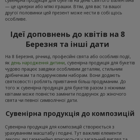
сувенірна продукція для букетів на день Святого Валентина
— це цукерки або м’які іграшки. Втім, для вас та вашої
другої половинки цей презент може нести в собі щось
особливе.
Ідеї доповнень до квітів на 8
Березня та інші дати
На 8 Березня, річниці, професійні свята або особливі події,
як
день народження дитини
, сувенірна продукція для букетів
чудово працює завдяки особливим деталям, стильним
дрібничкам та подарунковим наборам. Вони додають
святковості і роблять привітання більш продуманим. До
того ж сувенірна продукція для букетів разом з ніжними
квітами може повністю замінити подарунок до жіночого
свята чи певної символічної дати.
Сувенірна продукція до композицій
Сувенірна продукція для композицій створюється з
урахуванням масштабу і подачі. Тут важливі елементи
декору, які гармонійно вписуються у загальний вигляд та