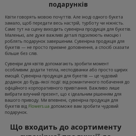
подарунків
Квіти говорять мовою почуттів. Але іноді одного букета
замало, щоб передати весь настрій, турботу чи ніжність.
Саме тут на сцену виходить сувенірна продукція для букетів.
Маленькі, але дуже важливі деталі підсилюють емоцію і
роблять подарунок завершеним. Сувенірна продукція для
букетів — не просто приємне доповнення, а спосіб сказати
більше без слів.
Сувеніри для квітів допомагають зробити момент
особливим: додати тепла, несподіванки або просто щирих
емоцій. Сувенірна продукція для букетів — це чудовий
доданок до будь-якої події: від романтичного побачення до
офіційного корпоративного привітання. Важливо лише
вибрати влучний презент, що є ідеальним рішенням для
вашого приводу. Ми впевнені, сувенірна продукція для
букетів від
Flowers.ua
допоможе вам зробити чудовий
подарунок.
Що входить до асортименту