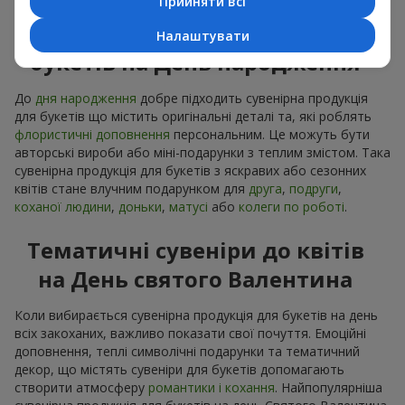
Прийняти всі
Сувенірна продукція до
Налаштувати
букетів на День народження
До
дня народження
добре підходить сувенірна продукція
для букетів що містить оригінальні деталі та, які роблять
флористичні доповнення
персональним. Це можуть бути
авторські вироби або міні-подарунки з теплим змістом. Така
сувенірна продукція для букетів з яскравих або сезонних
квітів стане влучним подарунком для
друга
,
подруги
,
коханої людини
,
доньки
,
матусі
або
колеги по роботі
.
Тематичні сувеніри до квітів
на День святого Валентина
Коли вибирається сувенірна продукція для букетів на день
всіх закоханих, важливо показати свої почуття. Емоційні
доповнення, теплі символічні подарунки та тематичний
декор, що містять сувеніри для букетів допомагають
створити атмосферу
романтики і кохання
. Найпопулярніша