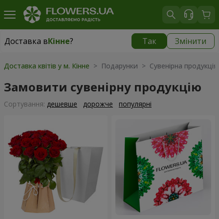
Доставка в
Кінне
?
Так
Змінити
Доставка в
Кінне
|
безкоштовно
Доставка квітів у м. Кінне
> Подарунки > Сувенірна продукція
Замовити сувенірну продукцію
Сортування:
дешевше
дорожче
популярні