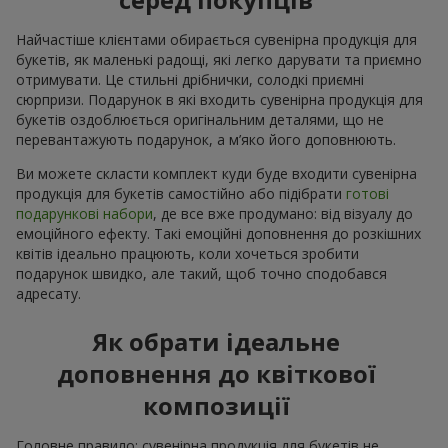
Найчастіше клієнтами обирається сувенірна продукція для
букетів, як маленькі радощі, які легко дарувати та приємно
отримувати. Це стильні дрібнички, солодкі приємні
сюрпризи. Подарунок в які входить сувенірна продукція для
букетів оздоблюється оригінальним деталями, що не
перевантажують подарунок, а м’яко його доповнюють.
Ви можете скласти комплект куди буде входити сувенірна
продукція для букетів самостійно або підібрати
готові
подарункові набори
, де все вже продумано: від візуалу до
емоційного ефекту. Такі емоційні доповнення до розкішних
квітів ідеально працюють, коли хочеться зробити
подарунок швидко, але такий, щоб точно сподобався
адресату.
Як обрати ідеальне
доповнення до квіткової
композиції
Головне правило: сувенірна продукція для букетів не