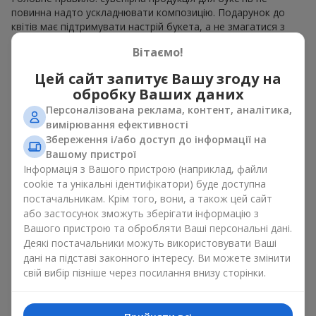
повинна надто ускладнювати композицію. Подарунок до
квітів має підтримувати настрій букета, а не змагатися з
ним. Для ніжних композицій підійде сувенірна продукція для
Вітаємо!
букетів, як легкі символічні додатки та легкі елементи
декору. Це може бути
тортик
або
маленька м’яка іграшка
.
Цей сайт запитує Вашу згоду на
Для яскравих є сенс використати більш сміливі додаткові
обробку Ваших даних
акценти, як вишукані
цукерки
чи дорогі сувеніри.
Персоналізована реклама, контент, аналітика,
Сувенірна продукція для букетів повинна вибиратись,
вимірювання ефективності
враховуючи й привід, і людину, якій адресований подарунок.
Збереження і/або доступ до інформації на
Якщо сумніваєтесь, яка сувенірна продукція для букетів вам
Вашому пристрої
потрібна — обирайте універсальні маленькі приємності,
Інформація з Вашого пристрою (наприклад, файли
широкий вибір яких знайдеться у нашому каталозі.
cookie та унікальні ідентифікатори) буде доступна
постачальникам. Крім того, вони, а також цей сайт
Сувеніри до букетів на різні свята
або застосунок зможуть зберігати інформацію з
Вашого пристрою та обробляти Ваші персональні дані.
Свято задає настрій, а сувенірна продукція для букетів його
Деякі постачальники можуть використовувати Ваші
підкреслює. Саме тому сувеніри для квітів часто обирають з
дані на підставі законного інтересу. Ви можете змінити
урахуванням дати та події. В нашому асортименті
свій вибір пізніше через посилання внизу сторінки.
знайдеться сувенірна продукція для букетів, що підійде до
будь-якого свята і може бути розрахована на будь-який
бюджет.