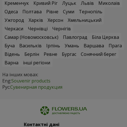
Кременчук
Кривий Ріг
Луцьк
Львів
Миколаїв
Одеса
Полтава
Рівне
Суми
Тернопіль
Ужгород
Харків
Херсон
Хмельницький
Черкаси
Чернівці
Чернігів
Самар (Новомосковськ)
Павлоград
Біла Церква
Буча
Васильків
Ірпінь
Умань
Варшава
Прага
Відень
Берлін
Ревне
Бургас
Сонячний берег
Варна
інші регіони
На інших мовах:
Eng:
Souvenir products
Рус:
Сувенирная продукция
Контактні дані