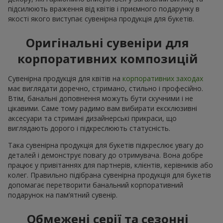
підсилюють враження від квітів і приємного подарунку в
якості якого виступає сувенірна продукція для букетів.
Оригінальні сувеніри для
корпоративних композицій
Сувенірна продукція для квітів на
корпоративних заходах
має виглядати доречно, стримано, стильно і професійно.
Втім, банальні доповнення можуть бути скучними і не
цікавими. Саме тому радимо вам вибирати ексклюзивні
аксесуари та стримані дизайнерські прикраси, що
виглядають дорого і підкреслюють статусність.
Така сувенірна продукція для букетів підкреслює увагу до
деталей і демонструє повагу до отримувача. Вона добре
працює у привітаннях для партнерів, клієнтів, керівників або
колег. Правильно підібрана сувенірна продукція для букетів
допомагає перетворити банальний корпоративний
подарунок на пам’ятний сувенір.
Обмежені серії та сезонні