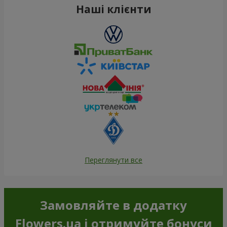
Наші клієнти
Переглянути все
Замовляйте в додатку
Flowers.ua і отримуйте бонуси