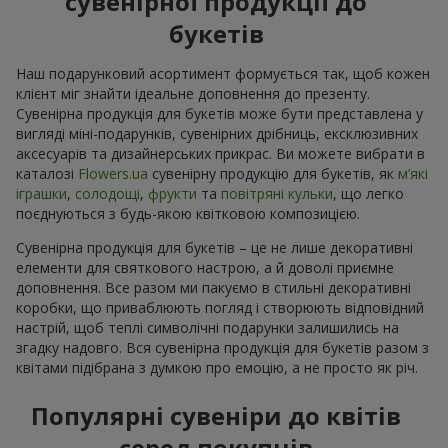
сувенірної продукції до
букетів
Наш подарунковий асортимент формується так, щоб кожен
клієнт міг знайти ідеальне доповнення до презенту.
Сувенірна продукція для букетів може бути представлена у
вигляді міні-подарунків, сувенірних дрібниць, ексклюзивних
аксесуарів та дизайнерських прикрас. Ви можете вибрати в
каталозі
Flowers.ua
cувенірну продукцію для букетів, як
м’які
іграшки
,
солодощі
,
фрукти
та
повітряні кульки
, що легко
поєднуються з будь-якою квітковою композицією.
Сувенірна продукція для букетів – це не лише декоративні
елементи для святкового настрою, а й доволі приємне
доповнення. Все разом ми пакуємо в стильні декоративні
коробки, що приваблюють погляд і створюють відповідний
настрій, щоб теплі символічні подарунки залишились на
згадку надовго. Вся сувенірна продукція для букетів разом з
квітами підібрана з думкою про емоцію, а не просто як річ.
Популярні сувеніри до квітів
серед покупців