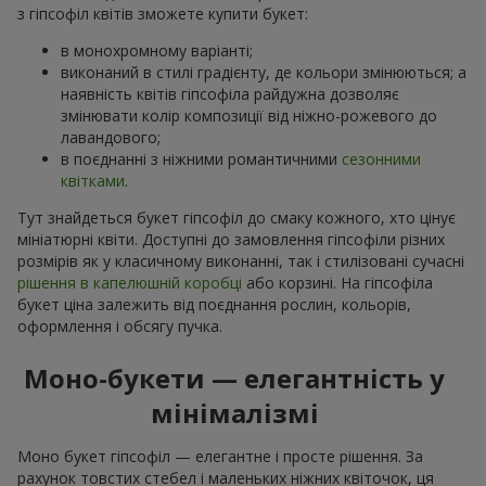
з гіпсофіл квітів зможете купити букет:
в монохромному варіанті;
виконаний в стилі градієнту, де кольори змінюються; а
наявність квітів гіпсофіла райдужна дозволяє
змінювати колір композиції від ніжно-рожевого до
лавандового;
в поєднанні з ніжними романтичними
сезонними
квітками
.
Тут знайдеться букет гіпсофіл до смаку кожного, хто цінує
мініатюрні квіти. Доступні до замовлення гіпсофіли різних
розмірів як у класичному виконанні, так і стилізовані сучасні
рішення в капелюшній коробці
або корзині. На гіпсофіла
букет ціна залежить від поєднання рослин, кольорів,
оформлення і обсягу пучка.
Моно-букети — елегантність у
мінімалізмі
Моно букет гіпсофіл — елегантне і просте рішення. За
рахунок товстих стебел і маленьких ніжних квіточок, ця