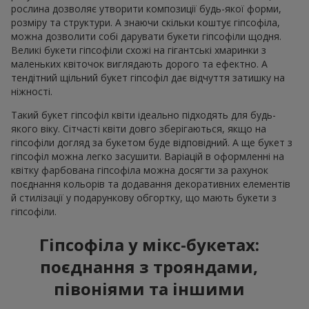
рослина дозволяє утворити композиції будь-якої форми,
розміру та структури. А знаючи скільки коштує гіпсофіла,
можна дозволити собі дарувати букети гіпсофіли щодня.
Великі букети гіпсофіли схожі на гігантські хмаринки з
маленьких квіточок виглядають дорого та ефектно. А
тендітний щільний букет гіпсофіл дає відчуття затишку на
ніжності.
Такий букет гіпсофіл квіти ідеально підходять для будь-
якого віку. Сітчасті квіти довго зберігаються, якщо на
гіпсофіли догляд за букетом буде відповідний. А ще букет з
гіпсофіл можна легко засушити. Варіацій в оформленні на
квітку фарбована гіпсофіла можна досягти за рахунок
поєднання кольорів та додавання декоративних елементів
й стилізації у подарункову обгортку, що мають букети з
гіпсофіли.
Гіпсофіла у мікс-букетах:
поєднання з трояндами,
півоніями та іншими