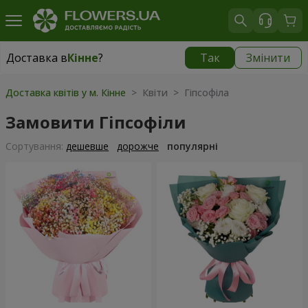
Доставка в
Кінне
?
Так
Змінити
Доставка в
Кінне
|
безкоштовно
Доставка квітів у м. Кінне
> Квіти > Гіпсофіла
Замовити Гіпсофіли
Сортування:
дешевше
дорожче
популярні