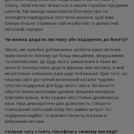
списку, обов'язково зв'яжіться з нашою службою підтримки
клієнтів. Ми завжди намагаємося йти назустріч та
знаходити індивідуальні логістичні рішення, щоб ваші
близькі вчасно отримали свій незабутній та ароматний
квітковий сюрприз.
Чи можна додати листівку або подарунок до букету?
Звісно, ми залюбки допоможемо зробити ваше квіткове
привітання по Кінному ще більш емоційним, зворушливим
та комплексним. До будь-якого замовлення в Кінне ви
можете безкоштовно додати фірмову міні-листівку, в якій
ми ретельно напишемо ваші щирі побажання. Крім того, на
нашому сайті доступний величезний каталог чудових
супутніх подарунків для будь-якого свята. Ви можете
обрати смачні шоколадні цукерки, вишукані макаруни,
повітряні кульки, м'які іграшки або стильні дизайнерські
вази. Наші демократичні ціни дозволяють створити
повноцінний святковий набір без зайвих витрат. Усі
подарунки надійно та красиво пакуються разом із
вибраними квітами.
Скільки часу стоять гіпсофіли у свіжому вигляді?