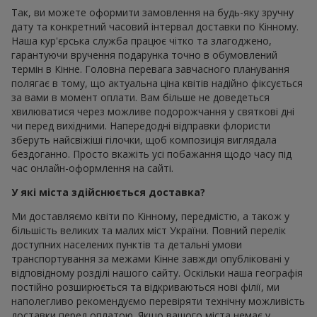
Так, ви можете оформити замовлення на будь-яку зручну
дату та конкретний часовий інтервал доставки по Кінному.
Наша кур'єрська служба працює чітко та злагоджено,
гарантуючи вручення подарунка точно в обумовлений
термін в Кінне. Головна перевага завчасного планування
полягає в тому, що актуальна ціна квітів надійно фіксується
за вами в момент оплати. Вам більше не доведеться
хвилюватися через можливе подорожчання у святкові дні
чи перед вихідними. Напередодні відправки флористи
зберуть найсвіжіші гілочки, щоб композиція виглядала
бездоганно. Просто вкажіть усі побажання щодо часу під
час онлайн-оформлення на сайті.
У які міста здійснюється доставка?
Ми доставляємо квіти по Кінному, передмістю, а також у
більшість великих та малих міст України. Повний перелік
доступних населених пунктів та детальні умови
транспортування за межами Кінне завжди опубліковані у
відповідному розділі нашого сайту. Оскільки наша географія
постійно розширюється та відкриваються нові філії, ми
наполегливо рекомендуємо перевіряти технічну можливість
доставки перед оплатою. Якщо вашого міста немає у