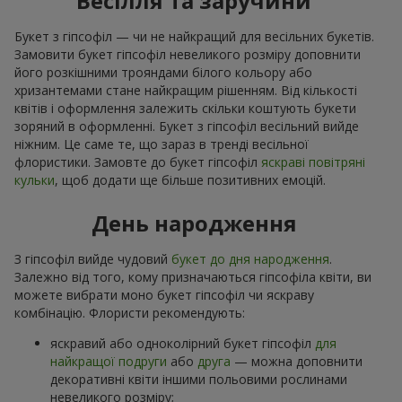
Весілля та заручини
Букет з гіпсофіл — чи не найкращий для весільних букетів.
Замовити букет гіпсофіл невеликого розміру доповнити
його розкішними трояндами білого кольору або
хризантемами стане найкращим рішенням. Від кількості
квітів і оформлення залежить скільки коштують букети
зоряний в оформленні. Букет з гіпсофіл весільний вийде
ніжним. Це саме те, що зараз в тренді весільної
флористики. Замовте до букет гіпсофіл
яскраві повітряні
кульки
, щоб додати ще більше позитивних емоцій.
День народження
З гіпсофіл вийде чудовий
букет до дня народження
.
Залежно від того, кому призначаються гіпсофіла квіти, ви
можете вибрати моно букет гіпсофіл чи яскраву
комбінацію. Флористи рекомендують:
яскравий або одноколірний букет гіпсофіл
для
найкращої подруги
або
друга
— можна доповнити
декоративні квіти іншими польовими рослинами
невеликого розміру;