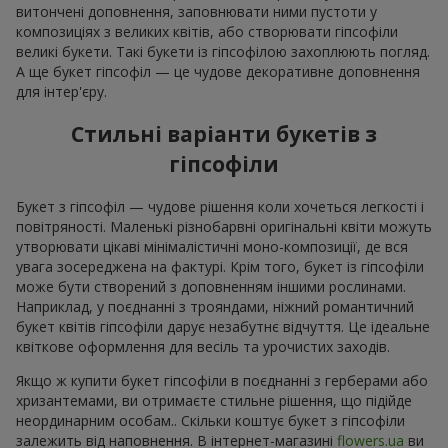
витончені доповнення, заповнювати ними пустоти у
композиціях з великих квітів, або створювати гіпсофіли
великі букети. Такі букети із гіпсофілою захоплюють погляд.
А ще букет гіпсофіл — це чудове декоративне доповнення
для інтер'єру.
Стильні варіанти букетів з
гіпсофіли
Букет з гіпсофіл — чудове рішення коли хочеться легкості і
повітряності. Маленькі різнобарвні оригінальні квіти можуть
утворювати цікаві мінімалістичні моно-композиції, де вся
увага зосереджена на фактурі. Крім того, букет із гіпсофіли
може бути створений з доповненням іншими рослинами.
Наприклад, у поєднанні з трояндами, ніжний романтичний
букет квітів гіпсофіли дарує незабутнє відчуття. Це ідеальне
квіткове оформлення для весіль та урочистих заходів.
Якщо ж купити букет гіпсофіли в поєднанні з герберами або
хризантемами, ви отримаєте стильне рішення, що підійде
неординарним особам.. Скільки коштує букет з гіпсофіли
залежить від наповнення. В інтернет-магазині
flowers.ua
ви