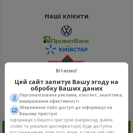
Наші клієнти
Вітаємо!
Цей сайт запитує Вашу згоду на
обробку Ваших даних
Персоналізована реклама, контент, аналітика,
вимірювання ефективності
Переглянути все
Збереження і/або доступ до інформації на
Вашому пристрої
Інформація з Вашого пристрою (наприклад, файли
cookie та унікальні ідентифікатори) буде доступна
Замовляйте в додатку
постачальникам. Крім того, вони, а також цей сайт