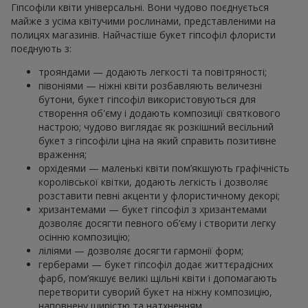
Гіпсофіли квіти універсальні. Вони чудово поєднується
майже з усіма квітучими рослинами, представленими на
полицях магазинів. Найчастіше букет гіпсофіл флористи
поєднують з:
трояндами — додають легкості та повітряності;
півоніями — ніжні квіти розбавляють величезні
бутони, букет гіпсофіл використовуються для
створення об'єму і додають композиції святкового
настрою; чудово виглядає як розкішний весільний
букет з гіпсофіли ціна на який справить позитивне
враження;
орхідеями — маленькі квіти пом’якшують графічність
королівської квітки, додають легкість і дозволяє
розставити певні акценти у флористичному декорі;
хризантемами — букет гіпсофіл з хризантемами
дозволяє досягти певного об’єму і створити легку
осінню композицію;
ліліями — дозволяє досягти гармонії форм;
герберами — букет гіпсофіл додає життєрадісних
фарб, пом’якшує великі щільні квіти і допомагають
перетворити суворий букет на ніжну композицію,
наповнену щирістю та натхненням.