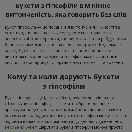
Букети з гіпсофіли в м Кінне—
витонченість, яка говорить без слів
Букет гіпсофіла — це поєднання витончення, ніжності та
естетики, що вирізняється серед всіх квітів. Маленькі
невагомі квіткові перлинки, що переливаються райдужними
барвами виглядають наче маленькі хмаринки. Недарма, в
народі букет гіпсофіл називають ще зоряний пил або
диханням немовляти. Букети гіпсофіли мають зовнішній
вигляд, що зачаровує і огортає відчуттям магії та кохання.
Кому та коли дарують букети
з гіпсофіли
Букет гіпсофіл – це ідеальний подарунок для дівчат та
жінок. Купити гіпсофілу — значить обрати ідеальне
аранжування для святкових подій. А в поєднанні з іншими
рослинами калейдоскопічні букети з гіпсофіли можуть стати
чудовим варіантом як композиція до дня народження або
весільний букет
. Дарувати букети гіпсофіли можна просто