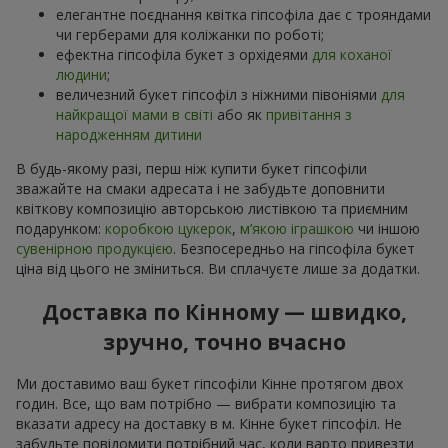
елегантне поєднання квітка гіпсофіла дає с трояндами
чи герберами для коліжанки по роботі;
ефектна гіпсофіла букет з орхідеями
для коханої
людини
;
величезний букет гіпсофіл з ніжними півоніями
для
найкращої мами в світі
або як
привітання з
народженням дитини
В будь-якому разі, перш ніж купити букет гіпсофіли
зважайте на смаки адресата і не забудьте доповнити
квіткову композицію авторською листівкою та приємним
подарунком:
коробкою цукерок
,
м’якою іграшкою
чи іншою
сувенірною продукцією
. Безпосередньо на гіпсофіла букет
ціна від цього не зміниться. Ви сплачуєте лише за додатки.
Доставка по Кінному — швидко,
зручно, точно вчасно
Ми доставимо ваш букет гіпсофіли Кінне протягом двох
годин. Все, що вам потрібно — вибрати композицію та
вказати адресу на доставку в м. Кінне букет гіпсофіл. Не
забудьте повідомити потрібний час, коли варто привезти