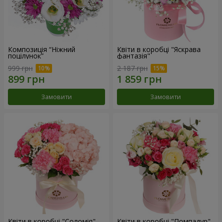
Композиція “Ніжний
Квіти в коробці "Яскрава
поцілунок”
фантазія"
999 грн
2 187 грн
Замовити
Замовити
Квіти в коробці "Соломія"
Квіти в коробці "Помпадур"