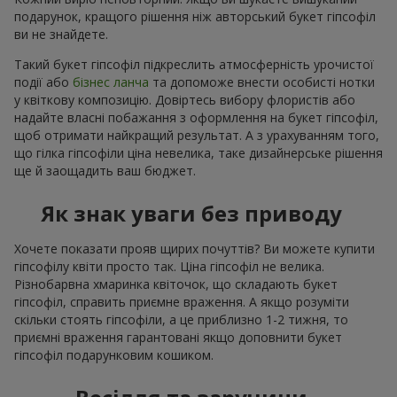
подарунок, кращого рішення ніж авторський букет гіпсофіл
ви не знайдете.
Такий букет гіпсофіл підкреслить атмосферність урочистої
події або
бізнес ланча
та допоможе внести особисті нотки
у квіткову композицію. Довіртесь вибору флористів або
надайте власні побажання з оформлення на букет гіпсофіл,
щоб отримати найкращий результат. А з урахуванням того,
що гілка гіпсофіли ціна невелика, таке дизайнерське рішення
ще й заощадить ваш бюджет.
Як знак уваги без приводу
Хочете показати прояв щирих почуттів? Ви можете купити
гіпсофілу квіти просто так. Ціна гіпсофіл не велика.
Різнобарвна хмаринка квіточок, що складають букет
гіпсофіл, справить приємне враження. А якщо розуміти
скільки стоять гіпсофіли, а це приблизно 1-2 тижня, то
приємні враження гарантовані якщо доповнити букет
гіпсофіл подарунковим кошиком.