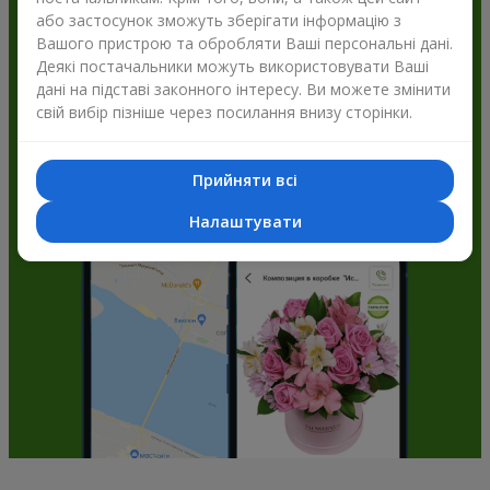
або застосунок зможуть зберігати інформацію з
Flowers.ua і отримуйте бонуси
Вашого пристрою та обробляти Ваші персональні дані.
Деякі постачальники можуть використовувати Ваші
дані на підставі законного інтересу. Ви можете змінити
свій вибір пізніше через посилання внизу сторінки.
Прийняти всі
Налаштувати