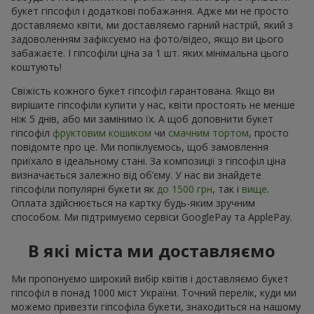
букет гіпсофіл і додаткові побажання. Адже ми не просто
доставляємо квіти, ми доставляємо гарний настрій, який з
задоволенням зафіксуємо на фото/відео, якщо ви цього
забажаєте. І гіпсофіли ціна за 1 шт. яких мінімальна цього
коштують!
Свіжість кожного букет гіпсофіл гарантована. Якщо ви
вирішите гіпсофіли купити у нас, квіти простоять не менше
ніж 5 днів, або ми замінимо їх. А щоб доповнити букет
гіпсофіл
фруктовим кошиком
чи
смачним тортом
, просто
повідомте про це. Ми попіклуємось, щоб замовлення
приїхало в ідеальному стані. За композиції з гіпсофіл ціна
визначається залежно від об’єму. У нас ви знайдете
гіпсофіли популярні букети як
до 1500 грн
, так і
вище
.
Оплата здійснюється на картку будь-яким зручним
способом. Ми підтримуємо сервіси GooglePay та ApplePay.
В які міста ми доставляємо
Ми пропонуємо широкий вибір квітів і доставляємо букет
гіпсофіл в понад 1000 міст України. Точний перелік, куди ми
можемо привезти гіпсофіла букети, знаходиться на нашому