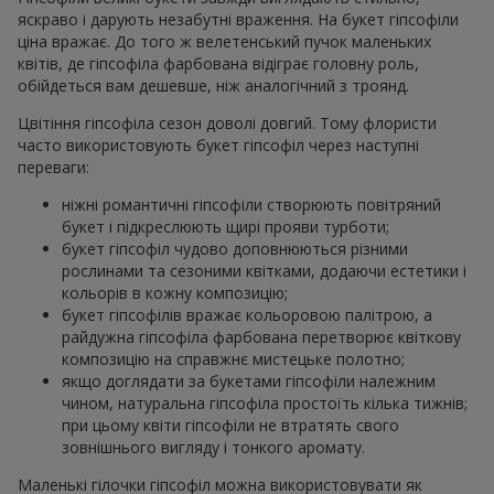
яскраво і дарують незабутні враження. На букет гіпсофіли
ціна вражає. До того ж велетенський пучок маленьких
квітів, де гіпсофіла фарбована відіграє головну роль,
обійдеться вам дешевше, ніж аналогічний з троянд.
Цвітіння гіпсофіла сезон доволі довгий. Тому флористи
часто використовують букет гіпсофіл через наступні
переваги:
ніжні романтичні гіпсофіли створюють повітряний
букет і підкреслюють щирі прояви турботи;
букет гіпсофіл чудово доповнюються різними
рослинами та сезоними квітками, додаючи естетики і
кольорів в кожну композицію;
букет гіпсофілів вражає кольоровою палітрою, а
райдужна гіпсофіла фарбована перетворює квіткову
композицію на справжнє мистецьке полотно;
якщо доглядати за букетами гіпсофіли належним
чином, натуральна гіпсофіла простоїть кілька тижнів;
при цьому квіти гіпсофіли не втратять свого
зовнішнього вигляду і тонкого аромату.
Маленькі гілочки гіпсофіл можна використовувати як