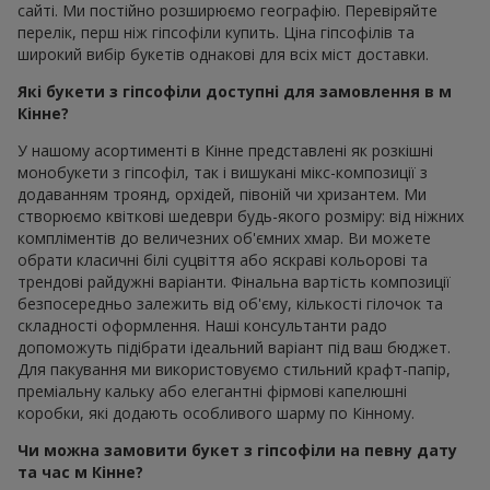
сайті. Ми постійно розширюємо географію. Перевіряйте
перелік, перш ніж гіпсофіли купить. Ціна гіпсофілів та
широкий вибір букетів однакові для всіх міст доставки.
Які букети з гіпсофіли доступні для замовлення в м
Кінне?
У нашому асортименті в Кінне представлені як розкішні
монобукети з гіпсофіл, так і вишукані мікс-композиції з
додаванням троянд, орхідей, півоній чи хризантем. Ми
створюємо квіткові шедеври будь-якого розміру: від ніжних
компліментів до величезних об'ємних хмар. Ви можете
обрати класичні білі суцвіття або яскраві кольорові та
трендові райдужні варіанти. Фінальна вартість композиції
безпосередньо залежить від об'єму, кількості гілочок та
складності оформлення. Наші консультанти радо
допоможуть підібрати ідеальний варіант під ваш бюджет.
Для пакування ми використовуємо стильний крафт-папір,
преміальну кальку або елегантні фірмові капелюшні
коробки, які додають особливого шарму по Кінному.
Чи можна замовити букет з гіпсофіли на певну дату
та час м Кінне?