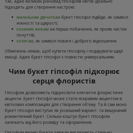
так, адже великий різновид гіпсофілів квітів ідеально
підходять для створення настрою:
маленьким дівчаткам
букет гіпсофіл підійде, як символ
ніжності та щирості;
коханим жінкам
на перше побачення, як прояв чистих
почуттів;
колегам
, як символ поваги і доброго відношення.
Обмежень немає, щоб купити гіпсофілу і подарувати щирі
емоції. Адже букет гіпсофіл є повністю універсальним.
Чим букет гіпсофіл підкорює
серця флористів
Гіпсофіли дозволяють підкреслити елегантні флористичні
акценти. Букет гіпсофіл може стати яскравим акцентом в
квіткових композиціях для створення об'єму. Та й сам моно
букет гіпсофіл виступає як розкішний варіант. та вишуканий
романтичний букет. Скільки коштує букет гіпсофіли
залежить від його розміру та оформлення.
Гіпсофіли великі букети завжди виглядають стильно,