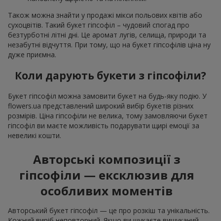
Також можна знайти у продажі мікси польових квітів або
сухоцвітів. Такий букет гіпсофіл – чудовий спогад про
безтурботні літні дні. Це аромат лугів, селища, природи та
незабутні відчуття. При тому, що на букет гіпсофілів ціна ну
дуже приємна.
Коли дарують букети з гіпсофіли?
Букет гіпсофіл можна замовити букет на будь-яку подію. У
flowers.ua представлений широкий вибір букетів різних
розмірів. Ціна гіпсофіли не велика, тому замовляючи букет
гіпсофіл ви маєте можливість подарувати щирі емоції за
невеликі кошти.
Авторські композиції з
гіпсофіли — ексклюзив для
особливих моментів
Авторський букет гіпсофіл — це про розкіш та унікальність.
Кожний виріб неповторний. Якщо ви шукаєте вишуканий