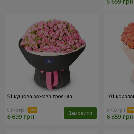
51 кущова рожева троянда
101 корало
9 570 грн
9 783 грн
Замовити