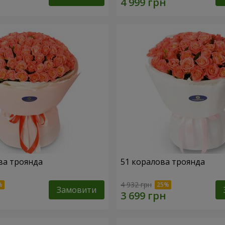
ва троянда
51 коралова троянда
4 932 грн
Замовити