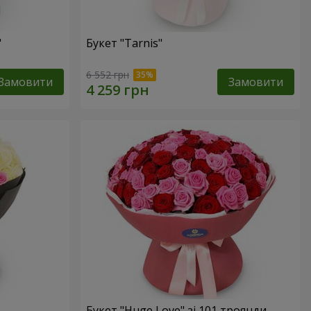
"
Букет "Tarnis"
6 552 грн
Замовити
Замовити
Букет "Huge Love" зі 101 троянди