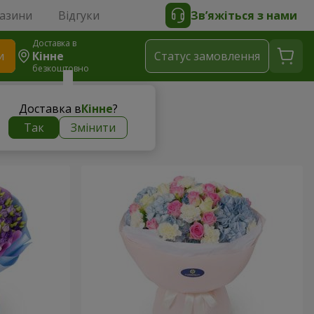
газини
Відгуки
Зв’яжіться з нами
Доставка в
и
Кінне
Статус замовлення
безкоштовно
Доставка в
Кінне
?
Так
Змінити