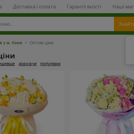
a
Доставка і оплата
Гарантії якості
Наші ма
Знайт
в у м. Кінне
> Оптові ціни
ціни
ешевше
дорожче
популярні