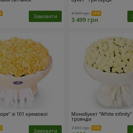
4 999 грн
Замовити
ope" зі 101 кремової
Монобукет "White infinity" 
троянди
7 691 грн
Замовити