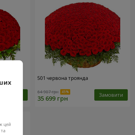
501 червона троянда
аших
64 907 грн
Замовити
Замовити
ж цей
 та