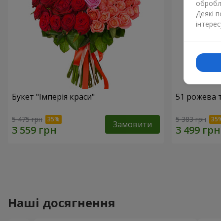
обробля
Деякі 
інтерес
Букет "Імперія краси"
51 рожева 
5 475 грн
5 383 грн
Замовити
Наші досягнення