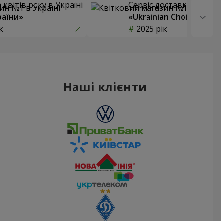
квітів року в Україні
Сервіс доставки квітів
раїни»
«Ukrainian Choice»
к
2025 рік
Наші клієнти