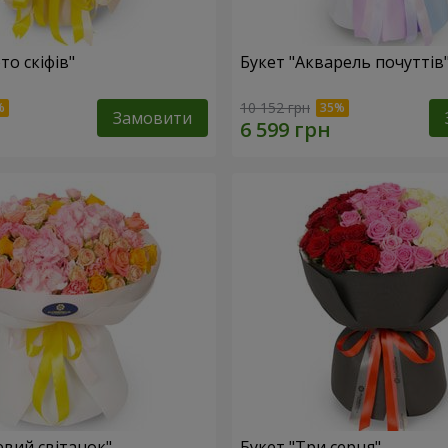
то скіфів"
Букет "Акварель почуттів
10 152 грн
Замовити
евий світанок"
Букет "Три серця"