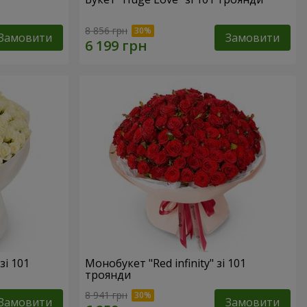
8 856 грн
Замовити
Замовити
зі 101
Монобукет "Red infinity" зі 101
троянди
8 941 грн
Замовити
Замовити