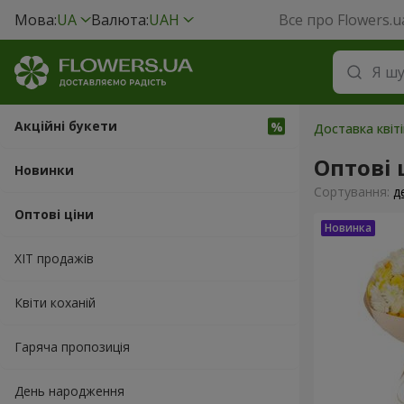
Мова:
UA
Валюта:
UAH
Все про Flowers.u
Акційні букети
Доставка квіті
Оптові 
Новинки
Сортування:
д
Оптові ціни
ХІТ продажів
Квіти коханій
Гаряча пропозиція
День народження