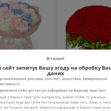
Вітаємо!
на хмаринка"
251 червона троянда
 сайт запитує Вашу згоду на обробку В
даних
27 427 грн
Замовити
рсоналізована реклама, контент, аналітика, вимірювання
ективності
ереження і/або доступ до інформації на Вашому пристрої
ція з Вашого пристрою (наприклад, файли cookie та унікальні
ікатори) буде доступна постачальникам. Крім того, вони, а тако
бо застосунок зможуть зберігати інформацію з Вашого пристрою