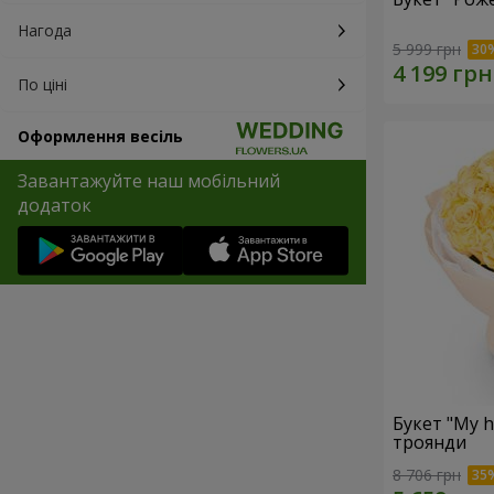
Нагода
5 999 грн
По ціні
Оформлення весіль
Завантажуйте наш мобільний
додаток
Букет "My h
троянди
8 706 грн