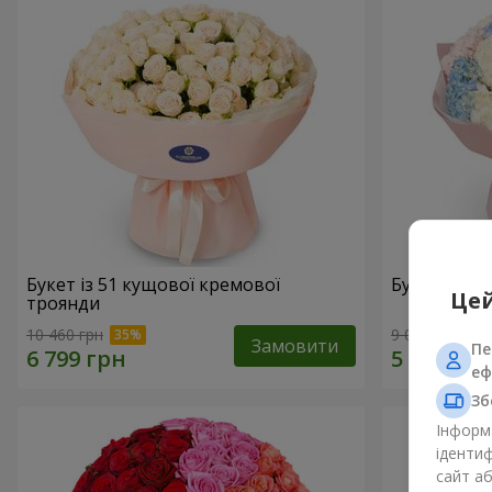
Букет із 51 кущової кремової
Букет "Ніж
Цей
троянди
10 460 грн
9 014 грн
Замовити
Пе
еф
Зб
Інформа
ідентиф
сайт а