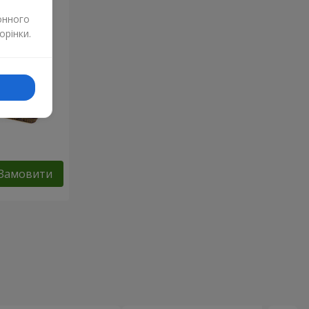
онного
орінки.
Замовити