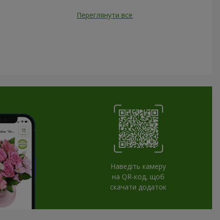
Переглянути все
Наведіть камеру
на QR-код, щоб
скачати додаток