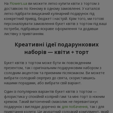
На
Flowers.ua
ви можете легко купити квіти з тортом з
доставкою по Кінному в одному замовленні. У каталозі
легко підібрати вишуканий кулінарний подарунок під
конкретний привід, бюджет і настрій. Крім того, ми готові
персоналізувати замовлення букет квітів з тортом під ваші
потреби, підібравши яскраве оформлення та додавши
листівку з привітанням.
Креативні ідеї подарункових
наборів — квіти + торт
Букет квітів з тортом може бути як повсякденним
презентом, так і оригінальним подарунковим набором з
солодким акцентом та приємним післясмаком. Ви можете
вибрати солодкий сюрприз до свята, скориставшись
нашими порадами, або вибрати свій варіант.
Один із популярних варіантів букет квітів з тортом —
флористика у спокійній колірній гамі та міні-торт із ніжним
кремом. Такий витончений смаколик не перевантажує
подарунок і виглядає доречно як
для побачення
, так і для
привітання колеги. Це акуратний солодкий комплімент, який