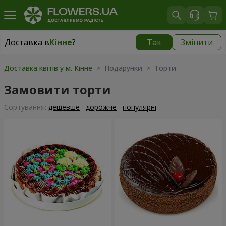
Доставка в
Кінне
?
Так
Змінити
Доставка в
Кінне
|
безкоштовно
Доставка квітів у м. Кінне
> Подарунки > Торти
Замовити торти
Сортування:
дешевше
дорожче
популярні