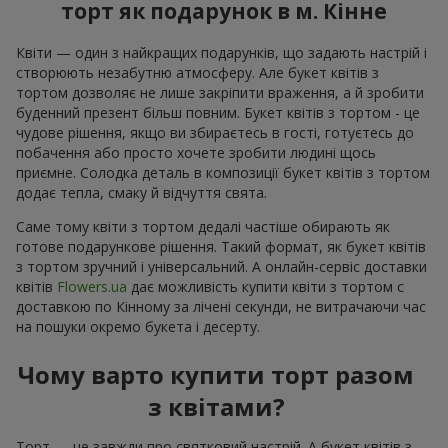
торт як подарунок в м. Кінне
Квіти — один з найкращих подарунків, що задають настрій і
створюють незабутню атмосферу. Але букет квітів з
тортом дозволяє не лише закріпити враження, а й зробити
буденний презент більш повним. Букет квітів з тортом - це
чудове рішення, якщо ви збираєтесь в гості, готуєтесь до
побачення або просто хочете зробити людині щось
приємне. Солодка деталь в композиції букет квітів з тортом
додає тепла, смаку й відчуття свята.
Саме тому квіти з тортом дедалі частіше обирають як
готове подарункове рішення. Такий формат, як букет квітів
з тортом зручний і універсальний. А онлайн-сервіс доставки
квітів
Flowers.ua
дає можливість купити квіти з тортом с
доставкою по Кінному за лічені секунди, не витрачаючи час
на пошуки окремо букета і десерту.
Чому варто купити торт разом
з квітами?
Торт — це завжди про святковий настрій. А букет квітів з