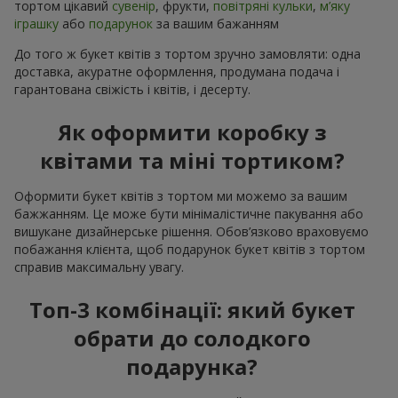
тортом цікавий
сувенір
, фрукти,
повітряні кульки
,
м’яку
іграшку
або
подарунок
за вашим бажанням
До того ж букет квітів з тортом зручно замовляти: одна
доставка, акуратне оформлення, продумана подача і
гарантована свіжість і квітів, і десерту.
Як оформити коробку з
квітами та міні тортиком?
Оформити букет квітів з тортом ми можемо за вашим
бажжанням. Це може бути мінімалістичне пакування або
вишукане дизайнерське рішення. Обов’язково враховуємо
побажання клієнта, щоб подарунок букет квітів з тортом
справив максимальну увагу.
Топ-3 комбінації: який букет
обрати до солодкого
подарунка?