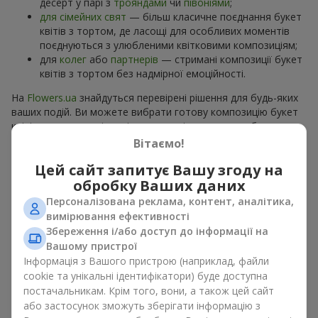
десерт у парі з
трояндами
чи
півоніями
;
для сімейних свят
— більш класичне поєднання букет
квітів з тортом, де ласощі для особливих моментів
поєднуються з улюбленими квітковими композиціям;
для
колег
або
партнерів
— стримані композиції букет
квітів з тортом без надмірної емоційності.
На
Flowers.ua
знайдуться перевірені рішення для будь-яких
ваших подій. Ви можете вибрати готову композицію букет
квітів з тортом з відповідного розділу каталогу або
замовити окремо солодкий дарунок і вподобані квіти.
Вітаємо!
Більше варіантів серед
акційних пропозицій
та хітів.
Цей сайт запитує Вашу згоду на
обробку Ваших даних
Торти з живими квітами —
Персоналізована реклама, контент, аналітика,
краса та смак в одному
вимірювання ефективності
подарунку
Збереження і/або доступ до інформації на
Вашому пристрої
Інформація з Вашого пристрою (наприклад, файли
Торти з живими квітами – це сучасне поєднання
cookie та унікальні ідентифікатори) буде доступна
флористики та гастрономічної естетики. Ексклюзивний
постачальникам. Крім того, вони, а також цей сайт
десерт в поєднанні з
вишуканим букетом
виглядає ефектно,
стильно й підкреслює особливість події, як
день
або застосунок зможуть зберігати інформацію з