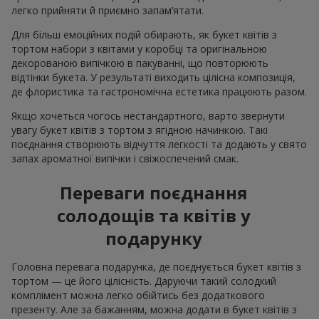
легко прийняти й приємно запам’ятати.
Для більш емоційних подій обирають, як букет квітів з
тортом набори з квітами у коробці та оригінальною
декорованою випічкою в пакуванні, що повторюють
відтінки букета. У результаті виходить цілісна композиція,
де флористика та гастрономічна естетика працюють разом.
Якщо хочеться чогось нестандартного, варто звернути
увагу букет квітів з тортом з ягідною начинкою. Такі
поєднання створюють відчуття легкості та додають у свято
запах ароматної випічки і свіжоспечений смак.
Переваги поєднання
солодощів та квітів у
подарунку
Головна перевага подарунка, де поєднується букет квітів з
тортом — це його цілісність. Даруючи такий солодкий
комплімент можна легко обійтись без додаткового
презенту. Але за бажанням, можна додати в букет квітів з