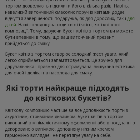
тортом дозволяють підсилити його в кілька разів. Навіть,
невеликий витончений смаколик поруч із квітами додає
відчуття завершеності подарунка, як для дорослих, так і
для
дітей
. Наші солодощі завжди свіжі і якісні, як і квіткові
композиції. Тому, даруючи букет квітів з тортом ви можете
бути впевнені в тому, що ваш витончений презент
прийдеться до смаку.
Букет квітів з тортом створює солодкий жест уваги, який
легко сприймається і запам’ятовується. Це зручно для
дарувальника і приємно для отримувача: вишукана естетика
для очей і делікатна насолода для смаку.
Які торти найкраще підходять
до квіткових букетів?
Квіткову композицію частіше за все доповнюють торти з
акуратним, стриманим дизайном. Букет квітів з тортом
виконаний в мінімалістичному оформленні або в поєднанні з
декорованою випічкою, доповнену ніжним кремом
гармонійно виглядає і не перетягує увагу на себе.