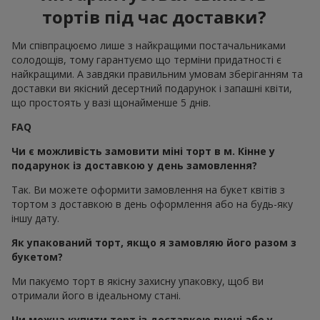
тортів під час доставки?
Ми співпрацюємо лише з найкращими постачальниками
солодощів, тому гарантуємо що терміни придатності є
найкращими. А завдяки правильним умовам зберіганням та
доставки ви якісний десертний подарунок і запашні квіти,
що простоять у вазі щонайменше 5 днів.
FAQ
Чи є можливість замовити міні торт в м. Кінне у
подарунок із доставкою у день замовлення?
Так. Ви можете оформити замовлення на букет квітів з
тортом з доставкою в день оформлення або на будь-яку
іншу дату.
Як упакований торт, якщо я замовляю його разом з
букетом?
Ми пакуємо торт в якісну захисну упаковку, щоб ви
отримали його в ідеальному стані.
Чи можна купити торт із доставкою вночі або у