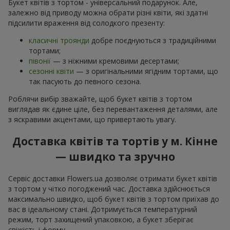
Букет квітів з тортом - універсальний подарунок. Але,
залежно від приводу можна обрати різні квіти, які здатні
підсилити враження від солодкого презенту:
класичні троянди
добре поєднуються з традиційними
тортами;
півонії
— з ніжними кремовими десертами;
сезонні квіти
— з оригінальними ягідним тортами, що
так пасують до певного сезона.
Роблячи вибір зважайте, щоб букет квітів з тортом
виглядав як єдине ціле, без перевантаження деталями, але
з яскравими акцентами, що привертають увагу.
Доставка квітів та тортів у м. Кінне
— швидко та зручно
Сервіс доставки Flowers.ua дозволяє отримати букет квітів
з тортом у чітко погоджений час. Доставка здійснюється
максимально швидко, щоб букет квітів з тортом приїхав до
вас в ідеальному стані. Дотримується температурний
режим, торт захищений упаковкою, а букет зберігає
свіжість і форму.