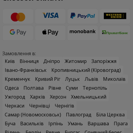
Замовлення в:
Київ
Вінниця
Дніпро
Житомир
Запоріжжя
Івано-Франківськ
Кропивницький (Кіровоград)
Кременчук
Кривий Ріг
Луцьк
Львів
Миколаїв
Одеса
Полтава
Рівне
Суми
Тернопіль
Ужгород
Харків
Херсон
Хмельницький
Черкаси
Чернівці
Чернігів
Самар (Новомосковськ)
Павлоград
Біла Церква
Буча
Васильків
Ірпінь
Умань
Варшава
Прага
Відень
Берлін
Ревне
Бургас
Сонячний берег