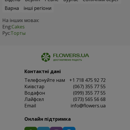
Варна
інші регіони
На інших мовах:
Eng:
Cakes
Рус:
Торты
Контактні дані
Телефонуйте нам
+1 718 475 92 72
Київстар
(067) 355 77 55
Водафон
(099) 355 77 55
Лайфсел
(073) 565 56 68
Email
info@flowers.ua
Онлайн підтримка