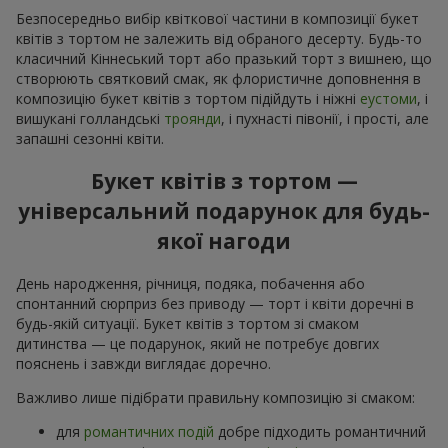
Безпосередньо вибір квіткової частини в композиції букет
квітів з тортом не залежить від обраного десерту. Будь-то
класичний Кіннеський торт або празький торт з вишнею, що
створюють святковий смак, як флористичне доповнення в
композицію букет квітів з тортом підійдуть і ніжні
еустоми
, і
вишукані голландські
троянди
, і пухнасті півонії, і прості, але
запашні сезонні квіти.
Букет квітів з тортом —
універсальний подарунок для будь-
якої нагоди
День народження, річниця, подяка, побачення або
спонтанний сюрприз без приводу — торт і квіти доречні в
будь-якій ситуації. Букет квітів з тортом зі смаком
дитинства — це подарунок, який не потребує довгих
пояснень і завжди виглядає доречно.
Важливо лише підібрати правильну композицію зі смаком:
для
романтичних подій
добре підходить романтичний