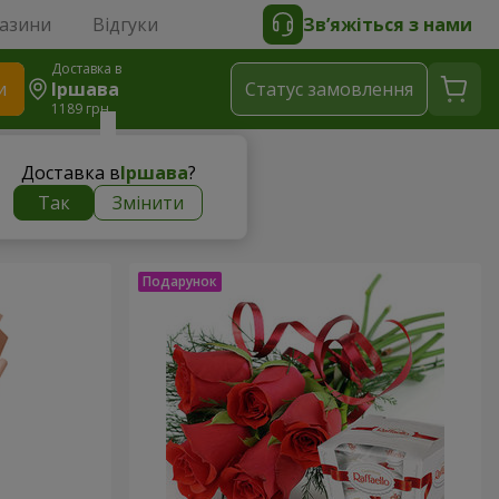
газини
Відгуки
Зв’яжіться з нами
Доставка в
и
Іршава
Статус замовлення
1189 грн
Доставка в
Іршава
?
Так
Змінити