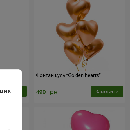
Фонтан куль “Golden hearts”
аших
Замовити
Замовити