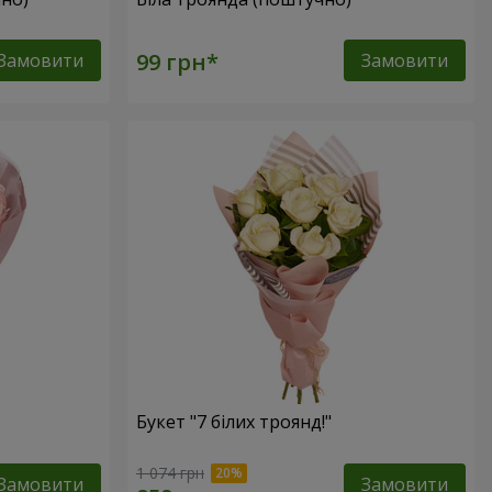
Замовити
Замовити
Букет "7 білих троянд!"
1 074 грн
Замовити
Замовити