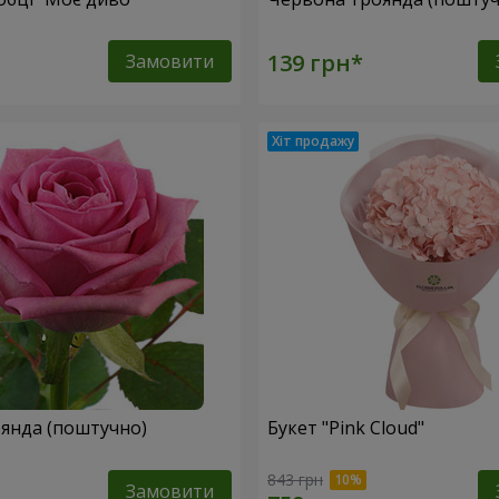
Замовити
янда (поштучно)
Букет "Pink Cloud"
843 грн
Замовити