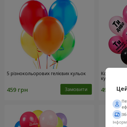
5 різнокольорових гелієвих кульок
Колекція ку
кульок
Цей
Замовити
Пе
еф
Зб
Інформа