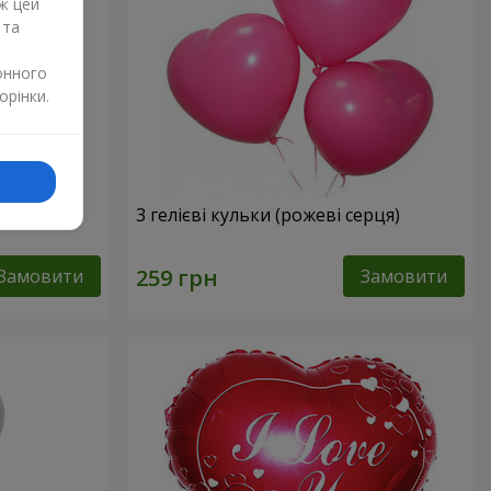
ж цей
 та
онного
орінки.
3 гелієві кульки (рожеві серця)
Замовити
Замовити