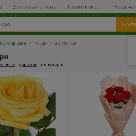
a
Доставка і оплата
Гарантії якості
Наші ма
Знайт
в у м. Іршава
> По ціні > до 700 грн
грн
ешевше
дорожче
популярні