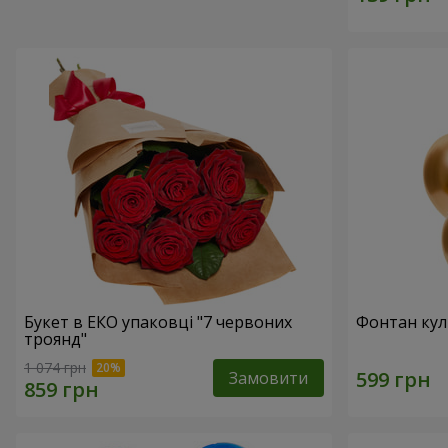
Букет в ЕКО упаковці "7 червоних
Фонтан куль
троянд"
1 074 грн
Замовити