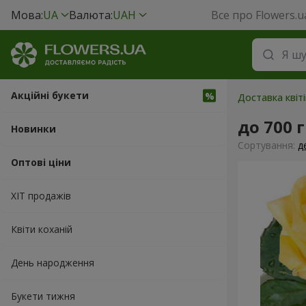
Мова:
UA
Валюта:
UAH
Все про Flowers.u
Акційні букети
Доставка квіті
до 700 
Новинки
Сортування:
д
Оптові ціни
ХІТ продажів
Квіти коханій
День народження
Букети тижня