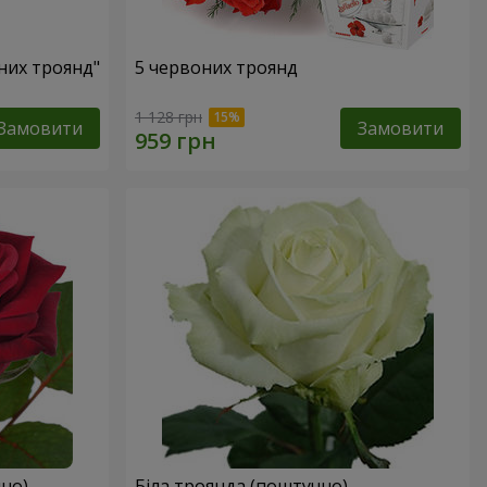
оних троянд"
5 червоних троянд
1 128 грн
Замовити
Замовити
но)
Біла троянда (поштучно)