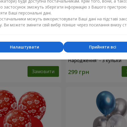
ікатори) буде доступна постачальникам. Крім того, вони, а тако
бо застосунок зможуть зберігати інформацію з Вашого пристрою
ти Ваші персональні дані.
постачальники можуть використовувати Ваші дані на підставі зак
у. Ви можете змінити свій вибір пізніше через посилання внизу ст
Налаштувати
Прийняти всі
льок "Коханій Матусі!" - 5
Колекція кульок "З Днем
Народження" - 3 кульки
Замовити