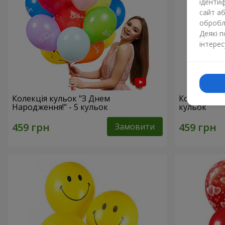
ідентиф
сайт а
обробля
Деякі 
інтерес
Колекція кульок "З Днем
Колекція ку
Народження!" - 5 кульок
кульок
Замовити