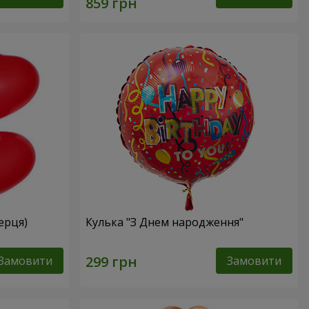
серця)
Кулька "З Днем народження"
Замовити
Замовити