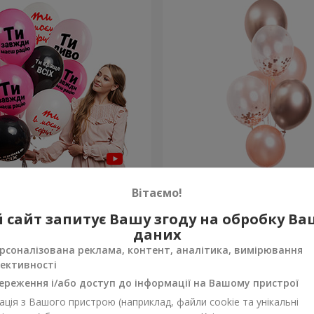
льок для неї "Ти диво!" - 5
Фонтан куль "Ніжність"
Вітаємо!
 сайт запитує Вашу згоду на обробку В
Замовити
даних
рсоналізована реклама, контент, аналітика, вимірювання
ективності
ереження і/або доступ до інформації на Вашому пристрої
ція з Вашого пристрою (наприклад, файли cookie та унікальні