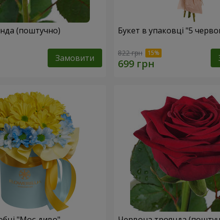
Жовта троянда (поштучно)
Букет в упаковці "5 черв
822 грн
Замовити
обці "Моє диво"
Червона троянда (поштуч