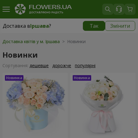
Доставка в
Іршава
?
Так
Змінити
Доставка в
Іршава
|
1189 грн
Доставка квітів у м. Іршава
> Новинки
Новинки
Сортування:
дешевше
дорожче
популярні