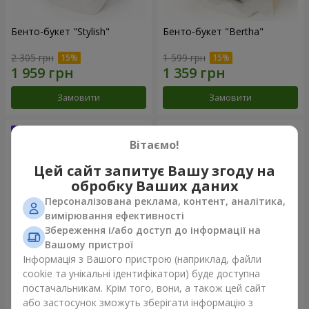
Бенто-букет "Stylish"
Бенто-букет "Bertha"
2 305 грн
1 599 грн
Замовити
Замовити
Вітаємо!
Цей сайт запитує Вашу згоду на
обробку Ваших даних
Персоналізована реклама, контент, аналітика,
вимірювання ефективності
Збереження і/або доступ до інформації на
Вашому пристрої
Інформація з Вашого пристрою (наприклад, файли
Букет "Kamaliya"
Букет "Moon Dance"
cookie та унікальні ідентифікатори) буде доступна
постачальникам. Крім того, вони, а також цей сайт
3 465 грн
2 656 грн
або застосунок зможуть зберігати інформацію з