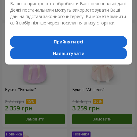
Вашого пристрою та обробляти Ваші персональні дані.
Деякі постачальники можуть використовувати Ваші
Замовити
Замовити
дані на підставі законного інтересу. Ви можете змінити
свій вибір пізніше через посилання внизу сторінки.
Прийняти всі
Налаштувати
Букет "Еквайя"
Букет "Абігель"
2 775 грн
4 656 грн
Замовити
Замовити