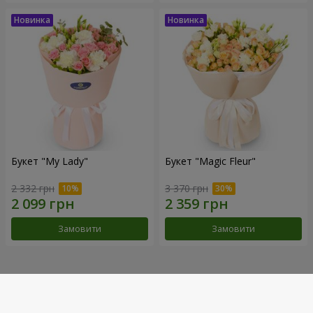
Букет "My Lady"
Букет "Magic Fleur"
2 332 грн
3 370 грн
Замовити
Замовити
Наші досягнення