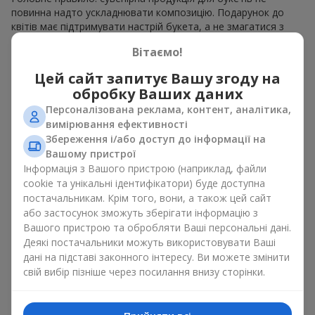
повинна надто ускладнювати композицію. Подарунок до
квітів має підтримувати настрій букета, а не змагатися з
ним. Для ніжних композицій підійде сувенірна продукція для
Вітаємо!
букетів, як легкі символічні додатки та легкі елементи
декору. Це може бути
тортик
або
маленька м’яка іграшка
.
Цей сайт запитує Вашу згоду на
Для яскравих є сенс використати більш сміливі додаткові
обробку Ваших даних
акценти, як вишукані
цукерки
чи дорогі сувеніри.
Персоналізована реклама, контент, аналітика,
Сувенірна продукція для букетів повинна вибиратись,
вимірювання ефективності
враховуючи й привід, і людину, якій адресований подарунок.
Збереження і/або доступ до інформації на
Якщо сумніваєтесь, яка сувенірна продукція для букетів вам
Вашому пристрої
потрібна — обирайте універсальні маленькі приємності,
Інформація з Вашого пристрою (наприклад, файли
широкий вибір яких знайдеться у нашому каталозі.
cookie та унікальні ідентифікатори) буде доступна
постачальникам. Крім того, вони, а також цей сайт
Сувеніри до букетів на різні свята
або застосунок зможуть зберігати інформацію з
Вашого пристрою та обробляти Ваші персональні дані.
Свято задає настрій, а сувенірна продукція для букетів його
Деякі постачальники можуть використовувати Ваші
підкреслює. Саме тому сувеніри для квітів часто обирають з
дані на підставі законного інтересу. Ви можете змінити
урахуванням дати та події. В нашому асортименті
свій вибір пізніше через посилання внизу сторінки.
знайдеться сувенірна продукція для букетів, що підійде до
будь-якого свята і може бути розрахована на будь-який
бюджет.