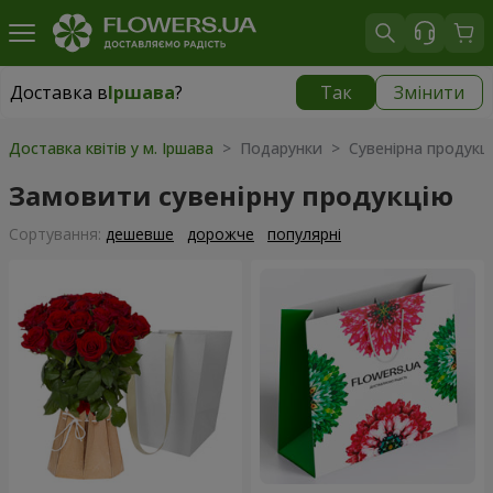
Доставка в
Іршава
?
Так
Змінити
Доставка в
Іршава
|
1189 грн
Доставка квітів у м. Іршава
> Подарунки > Сувенірна продукц
Замовити сувенірну продукцію
Сортування:
дешевше
дорожче
популярні