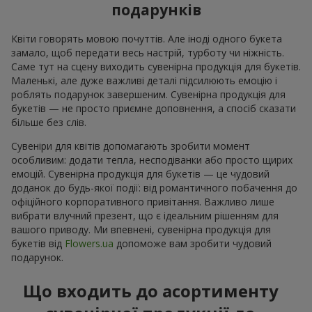
подарунків
Квіти говорять мовою почуттів. Але іноді одного букета
замало, щоб передати весь настрій, турботу чи ніжність.
Саме тут на сцену виходить сувенірна продукція для букетів.
Маленькі, але дуже важливі деталі підсилюють емоцію і
роблять подарунок завершеним. Сувенірна продукція для
букетів — не просто приємне доповнення, а спосіб сказати
більше без слів.
Сувеніри для квітів допомагають зробити момент
особливим: додати тепла, несподіванки або просто щирих
емоцій. Сувенірна продукція для букетів — це чудовий
доданок до будь-якої події: від романтичного побачення до
офіційного корпоративного привітання. Важливо лише
вибрати влучний презент, що є ідеальним рішенням для
вашого приводу. Ми впевнені, сувенірна продукція для
букетів від
Flowers.ua
допоможе вам зробити чудовий
подарунок.
Що входить до асортименту