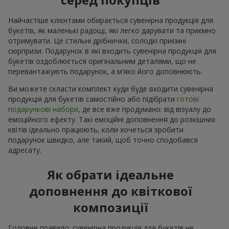
Найчастіше клієнтами обирається сувенірна продукція для
букетів, як маленькі радощі, які легко дарувати та приємно
отримувати. Це стильні дрібнички, солодкі приємні
сюрпризи. Подарунок в які входить сувенірна продукція для
букетів оздоблюється оригінальним деталями, що не
перевантажують подарунок, а м’яко його доповнюють.
Ви можете скласти комплект куди буде входити сувенірна
продукція для букетів самостійно або підібрати
готові
подарункові набори
, де все вже продумано: від візуалу до
емоційного ефекту. Такі емоційні доповнення до розкішних
квітів ідеально працюють, коли хочеться зробити
подарунок швидко, але такий, щоб точно сподобався
адресату.
Як обрати ідеальне
доповнення до квіткової
композиції
Головне правило: сувенірна продукція для букетів не