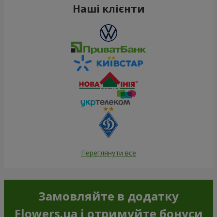
Наші клієнти
Переглянути все
Замовляйте в додатку
Flowers.ua і отримуйте бонуси