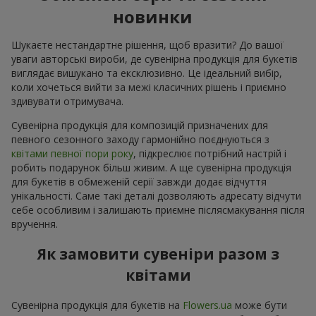
новинки
Шукаєте нестандартне рішення, щоб вразити? До вашої
уваги авторські вироби, де сувенірна продукція для букетів
виглядає вишукано та ексклюзивно. Це ідеальний вибір,
коли хочеться вийти за межі класичних рішень і приємно
здивувати отримувача.
Сувенірна продукція для композицій призначених для
певного сезонного заходу гармонійно поєднуються з
квітами певної пори року
, підкреслює потрібний настрій і
робить подарунок більш живим. А ще сувенірна продукція
для букетів в обмеженій серії завжди додає відчуття
унікальності. Саме такі деталі дозволяють адресату відчути
себе особливим і залишають приємне післясмакування після
вручення.
Як замовити сувеніри разом з
квітами
Сувенірна продукція для букетів на
Flowers.ua
може бути