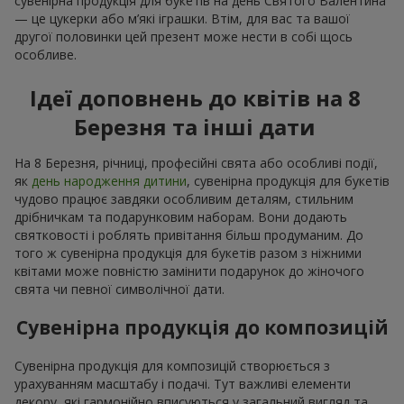
сувенірна продукція для букетів на день Святого Валентина
— це цукерки або м’які іграшки. Втім, для вас та вашої
другої половинки цей презент може нести в собі щось
особливе.
Ідеї доповнень до квітів на 8
Березня та інші дати
На 8 Березня, річниці, професійні свята або особливі події,
як
день народження дитини
, сувенірна продукція для букетів
чудово працює завдяки особливим деталям, стильним
дрібничкам та подарунковим наборам. Вони додають
святковості і роблять привітання більш продуманим. До
того ж сувенірна продукція для букетів разом з ніжними
квітами може повністю замінити подарунок до жіночого
свята чи певної символічної дати.
Сувенірна продукція до композицій
Сувенірна продукція для композицій створюється з
урахуванням масштабу і подачі. Тут важливі елементи
декору, які гармонійно вписуються у загальний вигляд та