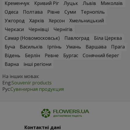
Кременчук
Кривий Ріг
Луцьк
Львів
Миколаїв
Одеса
Полтава
Рівне
Суми
Тернопіль
Ужгород
Харків
Херсон
Хмельницький
Черкаси
Чернівці
Чернігів
Самар (Новомосковськ)
Павлоград
Біла Церква
Буча
Васильків
Ірпінь
Умань
Варшава
Прага
Відень
Берлін
Ревне
Бургас
Сонячний берег
Варна
інші регіони
На інших мовах:
Eng:
Souvenir products
Рус:
Сувенирная продукция
Контактні дані