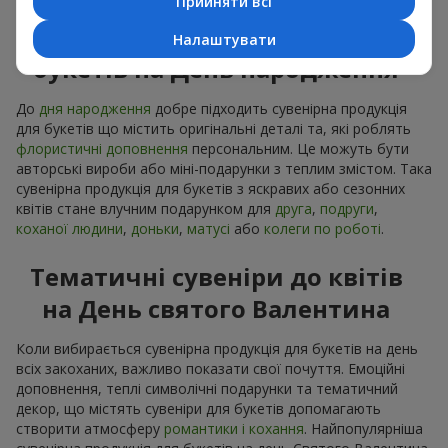
Прийняти всі
Сувенірна продукція до
Налаштувати
букетів на День народження
До
дня народження
добре підходить сувенірна продукція
для букетів що містить оригінальні деталі та, які роблять
флористичні доповнення
персональним. Це можуть бути
авторські вироби або міні-подарунки з теплим змістом. Така
сувенірна продукція для букетів з яскравих або сезонних
квітів стане влучним подарунком для
друга
,
подруги
,
коханої людини
,
доньки
,
матусі
або
колеги по роботі
.
Тематичні сувеніри до квітів
на День святого Валентина
Коли вибирається сувенірна продукція для букетів на день
всіх закоханих, важливо показати свої почуття. Емоційні
доповнення, теплі символічні подарунки та тематичний
декор, що містять сувеніри для букетів допомагають
створити атмосферу
романтики і кохання
. Найпопулярніша