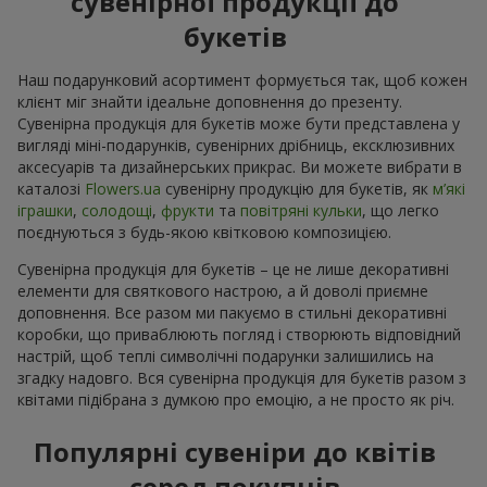
сувенірної продукції до
букетів
Наш подарунковий асортимент формується так, щоб кожен
клієнт міг знайти ідеальне доповнення до презенту.
Сувенірна продукція для букетів може бути представлена у
вигляді міні-подарунків, сувенірних дрібниць, ексклюзивних
аксесуарів та дизайнерських прикрас. Ви можете вибрати в
каталозі
Flowers.ua
cувенірну продукцію для букетів, як
м’які
іграшки
,
солодощі
,
фрукти
та
повітряні кульки
, що легко
поєднуються з будь-якою квітковою композицією.
Сувенірна продукція для букетів – це не лише декоративні
елементи для святкового настрою, а й доволі приємне
доповнення. Все разом ми пакуємо в стильні декоративні
коробки, що приваблюють погляд і створюють відповідний
настрій, щоб теплі символічні подарунки залишились на
згадку надовго. Вся сувенірна продукція для букетів разом з
квітами підібрана з думкою про емоцію, а не просто як річ.
Популярні сувеніри до квітів
серед покупців