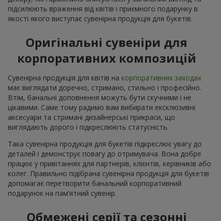
підсилюють враження від квітів і приємного подарунку в
якості якого виступає сувенірна продукція для букетів.
Оригінальні сувеніри для
корпоративних композицій
Сувенірна продукція для квітів на
корпоративних заходах
має виглядати доречно, стримано, стильно і професійно.
Втім, банальні доповнення можуть бути скучними і не
цікавими. Саме тому радимо вам вибирати ексклюзивні
аксесуари та стримані дизайнерські прикраси, що
виглядають дорого і підкреслюють статусність.
Така сувенірна продукція для букетів підкреслює увагу до
деталей і демонструє повагу до отримувача. Вона добре
працює у привітаннях для партнерів, клієнтів, керівників або
колег. Правильно підібрана сувенірна продукція для букетів
допомагає перетворити банальний корпоративний
подарунок на пам’ятний сувенір.
Обмежені серії та сезонні