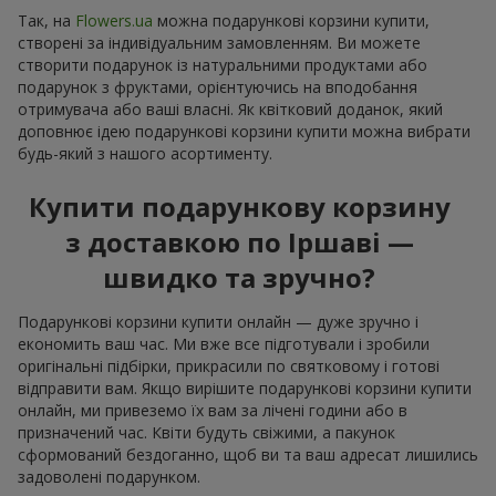
Так, на
Flowers.ua
можна подарункові корзини купити,
створені за індивідуальним замовленням. Ви можете
створити подарунок із натуральними продуктами або
подарунок з фруктами, орієнтуючись на вподобання
отримувача або ваші власні. Як квітковий доданок, який
доповнює ідею подарункові корзини купити можна вибрати
будь-який з нашого асортименту.
Купити подарункову корзину
з доставкою по Іршаві —
швидко та зручно?
Подарункові корзини купити онлайн — дуже зручно і
економить ваш час. Ми вже все підготували і зробили
оригінальні підбірки, прикрасили по святковому і готові
відправити вам. Якщо вирішите подарункові корзини купити
онлайн, ми привеземо їх вам за лічені години або в
призначений час. Квіти будуть свіжими, а пакунок
сформований бездоганно, щоб ви та ваш адресат лишились
задоволені подарунком.