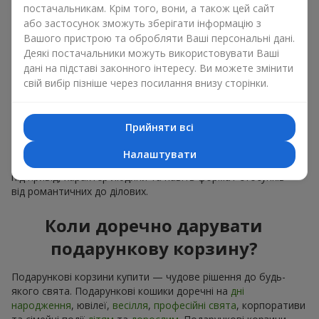
постачальникам. Крім того, вони, а також цей сайт
можете набір подарункові корзини купити. Подарункова
або застосунок зможуть зберігати інформацію з
корзина з вишуканими смаколиками до свята, фруктами,
Вашого пристрою та обробляти Ваші персональні дані.
смачним чаєм чи, навіть, алкогольними напоями стає
Деякі постачальники можуть використовувати Ваші
ідеальним доповненням до квітів або самостійним
презентом. Ідеальний набір, лаконічне оформлення і
дані на підставі законного інтересу. Ви можете змінити
вишуканий букет, як фінальний акцент — потрібно
свій вибір пізніше через посилання внизу сторінки.
подарункові корзини купити, щоб все це опинилось у ваших
руках.
Прийняти всі
Подарункові корзини купити — це не просто придбати
банальну річ. Сьогодні подарункові корзини купити — це
Налаштувати
універсальний подарунок для всіх, який легко адаптується
під привід, характер людини та навіть формат стосунків —
від романтичних до ділових.
Коли доречно дарувати
подарункову корзину?
Подарункові корзини купити — чудове рішення до будь-
якого свята. Подарункові кошики доречні на
дні
народження
, ювілеї,
весілля
,
професійні свята
, корпоративи