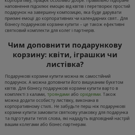
корпоративу, працює особливо добре. Правильно підібране
наповнення підсилює емоцію від квітів і перетворює простий
подарунок на завершену композицію, яка буде дарувати
приємні емоції до корпоративних чи календарних свят.. Для
бізнесу подарункові корзини купити – це також ефективні
святковий комплекти для колег і партнерів.
Чим доповнити подарункову
корзину: квіти, іграшки чи
листівка?
Подарункові корзини купити можна як самостійний
подарунок. А можна доповнити його вишуканим букетом
квітів. Для бізнесу подарункові корзини купити варто в
комплекті з калами,
трояндами
або
орхідеями
. Також
можна додати особисту листівку, виконана в
корпоративному стилі.. Не забудьте перш ніж подарункові
корзини купити замовити святкову упаковку для подарунка
та підготувати теплі слова, які нададуть відповідний настрій
вашим колегами або бізнес-партнерам.