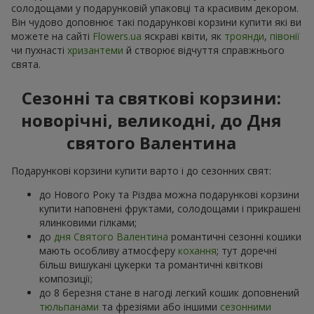
солодощами у подарунковій упаковці та красивим декором.
Він чудово доповнює такі подарункові корзини купити які ви
можете на сайті
Flowers.ua
яскраві квіти, як
троянди
,
півонії
чи пухнасті
хризантеми
й створює відчуття справжнього
свята.
Сезонні та святкові корзини:
новорічні, великодні, до Дня
святого Валентина
Подарункові корзини купити варто і до сезонних свят:
до Нового Року та Різдва можна подарункові корзини
купити наповнені фруктами, солодощами і прикрашені
ялинковими гілками;
до
дня Святого Валентина
романтичні сезонні кошики
мають особливу атмосферу
кохання
; тут доречні
більш вишукані цукерки та романтичні квіткові
композиції;
до 8 березня стане в нагоді легкий кошик доповнений
тюльпанами
та фрезіями або іншими
сезонними