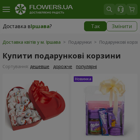
Доставка в
Іршава
?
Так
Змінити
Доставка в
Іршава
|
1189 грн
Доставка квітів у м. Іршава
> Подарунки > Подарункові корзи
Купити подарункові корзини
Сортування:
дешевше
дорожче
популярні