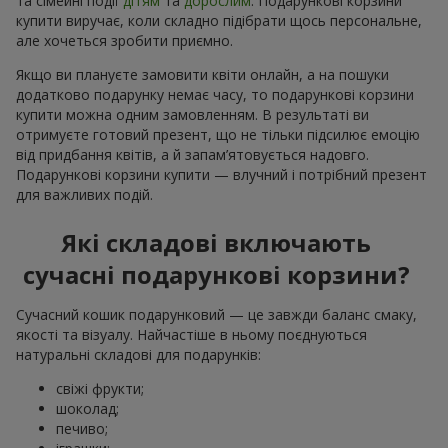
та сімейні події
дітям
та
дорослим
. Подарункові корзини
купити виручає, коли складно підібрати щось персональне,
але хочеться зробити приємно.
Якщо ви плануєте замовити квіти онлайн, а на пошуки
додатково подарунку немає часу, то подарункові корзини
купити можна одним замовленням. В результаті ви
отримуєте готовий презент, що не тільки підсилює емоцію
від придбання квітів, а й запам’ятовується надовго.
Подарункові корзини купити — влучний і потрібний презент
для важливих подій.
Які складові включають
сучасні подарункові корзини?
Сучасний кошик подарунковий — це завжди баланс смаку,
якості та візуалу. Найчастіше в ньому поєднуються
натуральні складові для подарунків:
свіжі фрукти;
шоколад;
печиво;