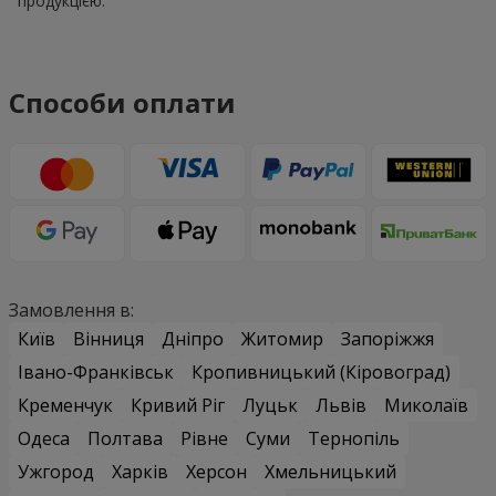
продукцією.
Способи оплати
Замовлення в:
Київ
Вінниця
Дніпро
Житомир
Запоріжжя
Івано-Франківськ
Кропивницький (Кіровоград)
Кременчук
Кривий Ріг
Луцьк
Львів
Миколаїв
Одеса
Полтава
Рівне
Суми
Тернопіль
Ужгород
Харків
Херсон
Хмельницький