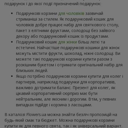
подарунок і до якої події призначений подарунок:
Подарункові корзини
для чоловіків
зазвичай
стриманіші за стилем. Як подарунковий кошик для
чоловіків добре працює набір для святкового столу,
пакет з елітними фруктами, солодощі без зайвого
декору або подарунковий кошик із продуктами.
Подарунковий кошик
для жінки
більш легкі та
естетичні. Найчастіше подарункові кошики для жінок
можуть містити фрукти, шоколад, ніжні солодощі. Ви
можете такі подарункові корзини купити разом з
розкішним букетом і отримати оригінальний набір для
близьких людей.
Якщо потрібно подарункові корзини купити для колег і
партнерів, наприклад подарунки для корпоративів,
важливо дотримати баланс. Презент для колег, як
цікавий корпоративний сюрприз має бути
нейтральним, але якісним і дорогим. Втім, у певних
випадках підійде і корзина з ласощами.
В каталозі Flowers.ua можна знайти безліч пропозицій на
будь-який смак та бюджет. Можна подарункові корзини
купити як для певного свята, так і як універсальний варіант.