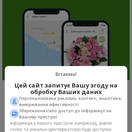
Вітаємо!
Цей сайт запитує Вашу згоду на
обробку Ваших даних
Подарункові корзини —
Персоналізована реклама, контент, аналітика,
універсальний подарунок на будь-
вимірювання ефективності
Збереження і/або доступ до інформації на
яке свято
Вашому пристрої
Інформація з Вашого пристрою (наприклад, файли
Якщо ви шукаєте універсальний подарунок, але часу
cookie та унікальні ідентифікатори) буде доступна
обмаль, у нас є для вас чудове перевірене рішення: ви