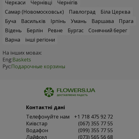
Черкаси
Чернівці
Чернігів
Самар (Новомосковськ)
Павлоград
Біла Церква
Буча
Васильків
Ірпінь
Умань
Варшава
Прага
Відень
Берлін
Ревне
Бургас
Сонячний берег
Варна
інші регіони
На інших мовах:
Eng:
Baskets
Рус:
Подарочные корзины
Контактні дані
Телефонуйте нам
+1 718 475 92 72
Київстар
(067) 355 77 55
Водафон
(099) 355 77 55
Лайфсел
(073) 565 56 68