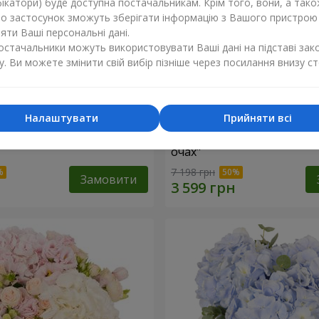
ікатори) буде доступна постачальникам. Крім того, вони, а тако
бо застосунок зможуть зберігати інформацію з Вашого пристрою
ти Ваші персональні дані.
постачальники можуть використовувати Ваші дані на підставі зак
у. Ви можете змінити свій вибір пізніше через посилання внизу ст
Налаштувати
Прийняти всі
"Lady in Red"
Композиція в коробці "Лю
очах"
7 198 грн
Замовити