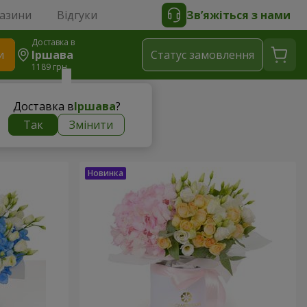
газини
Відгуки
Зв’яжіться з нами
Доставка в
и
Іршава
Статус замовлення
1189 грн
Доставка в
Іршава
?
Так
Змінити