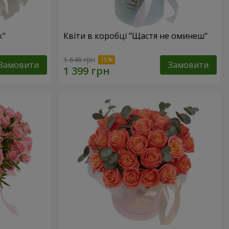
к"
Квіти в коробці "Щастя не оминеш"
1 646 грн
Замовити
Замовити