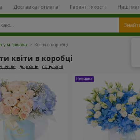
a
Доставка і оплата
Гарантії якості
Наші ма
Знайт
в у м. Іршава
> Квіти в коробці
и квіти в коробці
ешевше
дорожче
популярні