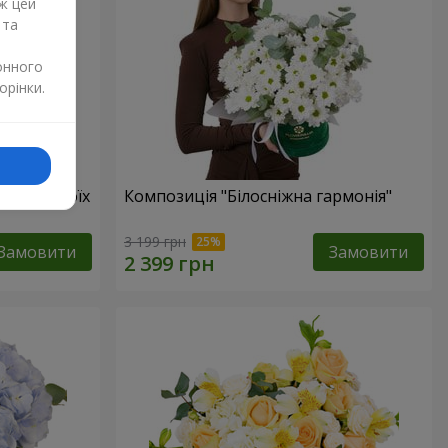
ж цей
 та
онного
орінки.
бов в твоїх
Композиція "Білосніжна гармонія"
3 199 грн
Замовити
Замовити