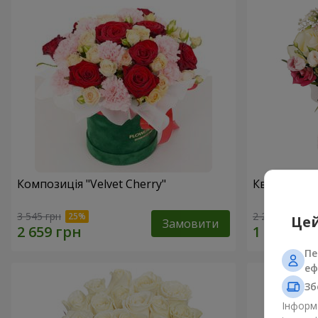
Композиція "Velvet Cherry"
Квіти в ко
3 545 грн
2 249 грн
Цей
Замовити
Пе
еф
Зб
Інформа