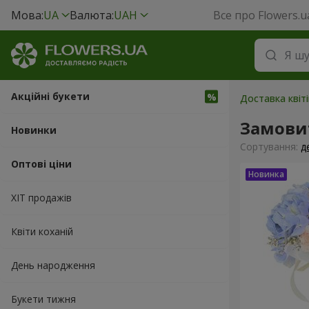
Мова:
UA
Валюта:
UAH
Все про Flowers.u
Акційні букети
Доставка квіті
Замовит
Новинки
Сортування:
д
Оптові ціни
ХІТ продажів
Квіти коханій
День народження
Букети тижня