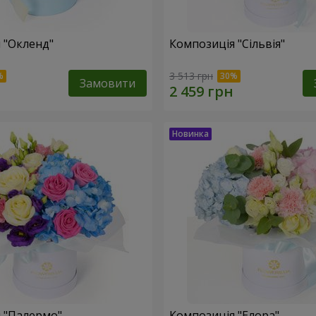
 "Окленд"
Композиція "Сільвія"
3 513 грн
Замовити
 "Палермо"
Композиція "Елора"