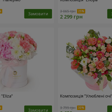
3 065 грн
Замовити
"Eliza"
Композиція "Улюблені очі
3 799 грн
Замовити