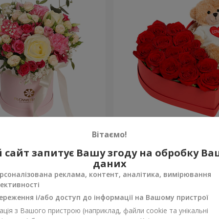
робці "Помпадур"
Композиція "Зворушливий
Вітаємо!
2 510 грн
 сайт запитує Вашу згоду на обробку В
Замовити
даних
рсоналізована реклама, контент, аналітика, вимірювання
ективності
ереження і/або доступ до інформації на Вашому пристрої
ція з Вашого пристрою (наприклад, файли cookie та унікальні