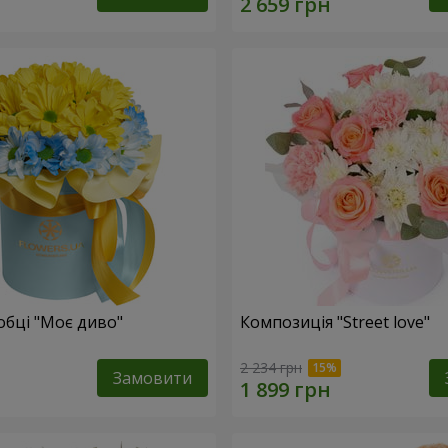
обці "Моє диво"
Композиція "Street love"
2 234 грн
Замовити