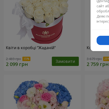
ідентиф
сайт а
обробля
Деякі 
інтерес
Квіти в коробці "Жаданій"
Композиція 
2 469 грн
3 679 грн
Замовити