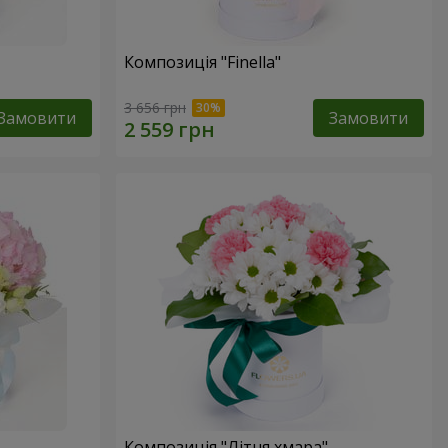
Композиція "Finella"
3 656 грн
Замовити
Замовити
Композиція "Літня хмара"