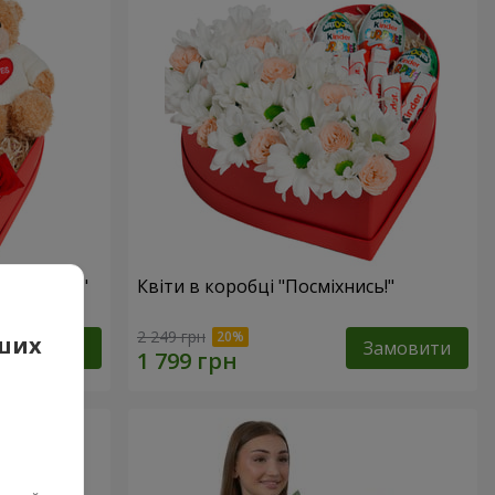
 презент"
Квіти в коробці "Посміхнись!"
2 249 грн
аших
Замовити
Замовити