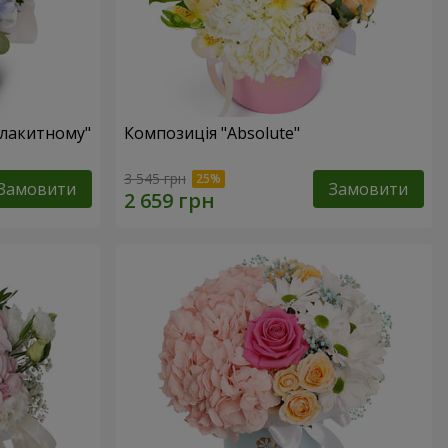
блакитному"
Композиція "Absolute"
3 545 грн
Замовити
Замовити