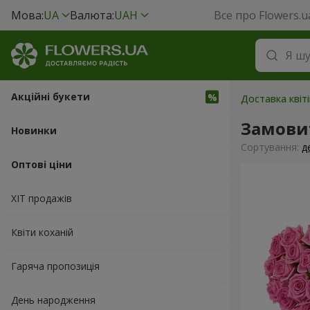
Мова:
UA
Валюта:
UAH
Все про Flowers.u
Акційні букети
Доставка квіті
Замови
Новинки
Сортування:
д
Оптові ціни
ХІТ продажів
Квіти коханій
Гаряча пропозиція
День народження