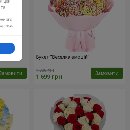
ж цей
 та
онного
орінки.
и
Букет "Веселка емоцій"
1 888 грн
Замовити
Замовити