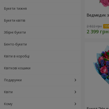
Букети тижня
Ведмедик з
Букети квітів
2 822 грн
Збірні букети
Бенто-букети
Квіти в коробці
Квіткові кошики
Подарунки
Квіти
Кому
Букет "Не в