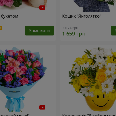
 букетом
Кошик "Янголятко"
2 074 грн
Замовити
ипускай мрію!"
Композиція "З добрим ран