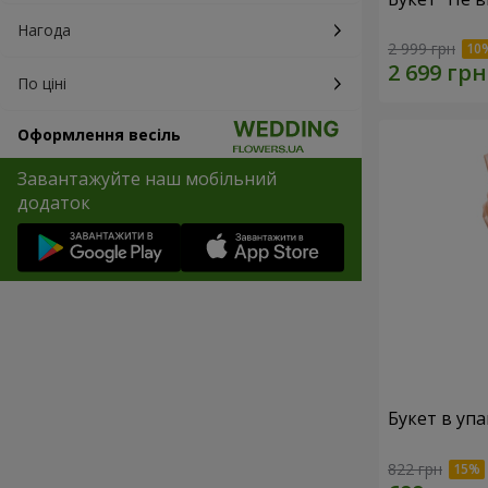
Нагода
2 999 грн
По ціні
Оформлення весіль
Завантажуйте наш мобільний
додаток
Букет в упа
822 грн