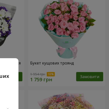
народження
Букет кущових троянд
1 954 грн
аших
Замовити
Замовити