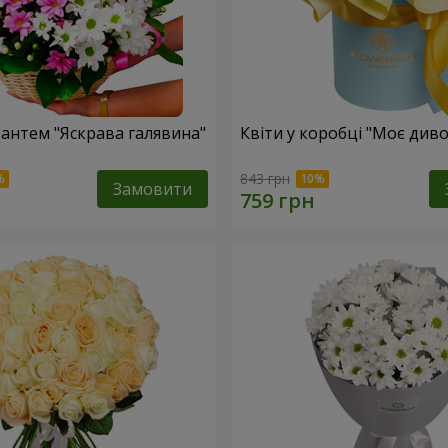
антем "Яскрава галявина"
Квіти у коробці "Моє диво
843 грн
Замовити