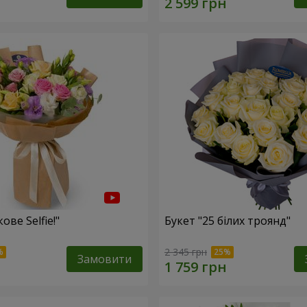
ове Selfie!"
Букет "25 білих троянд"
2 345 грн
Замовити