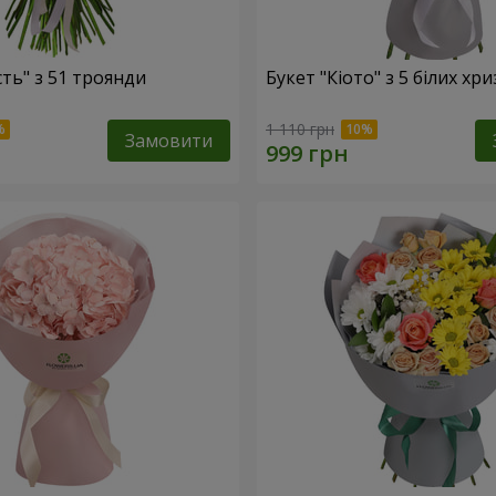
сть" з 51 троянди
Букет "Кіото" з 5 білих хр
1 110 грн
Замовити