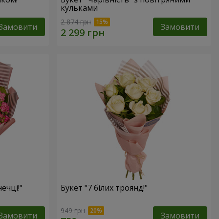
кульками
2 874 грн
Замовити
Замовити
ечці!"
Букет "7 білих троянд!"
949 грн
Замовити
Замовити