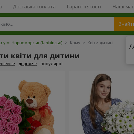
a
Доставка і оплата
Гарантії якості
Наші ма
Знайт
в у м. Чорноморськ (Іллічівськ)
> Кому > Квіти дитині
Д
ти квіти для дитини
ешевше
дорожче
популярні