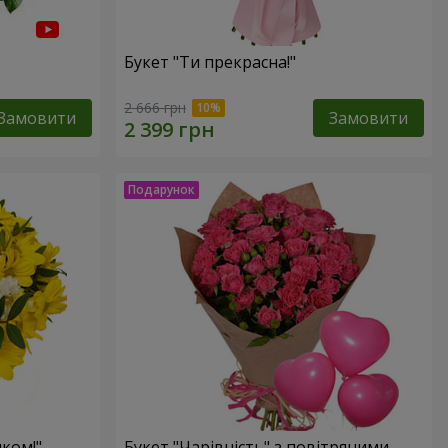
Букет "Ти прекрасна!"
2 666 грн
Замовити
Замовити
ком!"
Букет "Чарівність" з повітряними