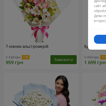
ідентиф
сайт а
обробля
Деякі 
інтерес
7 ніжних альстромерій
Букет "Доти
1 128 грн
1 999 грн
Замовити