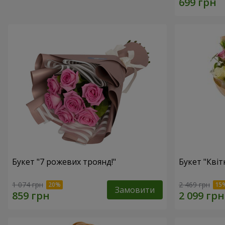
Букет "7 рожевих троянд!"
Букет "Квітк
1 074 грн
2 469 грн
Замовити