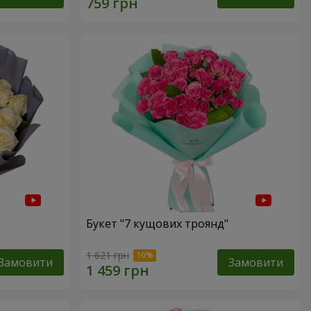
Букет "7 кущових троянд"
1 621 грн
Замовити
Замовити