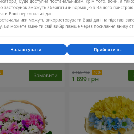
ікатори) буде доступна постачальникам. Крім того, вони, а тако
бо застосунок зможуть зберігати інформацію з Вашого пристрою
ти Ваші персональні дані.
постачальники можуть використовувати Ваші дані на підставі зак
у. Ви можете змінити свій вибір пізніше через посилання внизу ст
Налаштувати
Прийняти всі
к кохання" + Raffaello
9 гілок фіолетової еустом
3 165 грн
Замовити