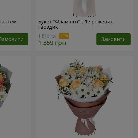
изантем
Букет "Фламінго" з 17 рожевих
гвоздик
1 510 грн
Замовити
Замовити