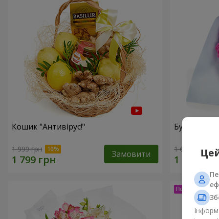
Кошик "Антивірус!"
Букет "15 
1 999 грн
1 646 грн
Цей
Замовити
Пе
еф
Зб
Інформа