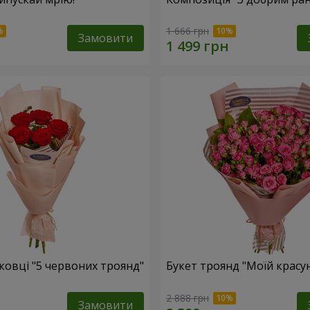
1 666 грн
Замовити
ковці "5 червоних троянд"
Букет троянд "Моїй красун
2 888 грн
Замовити