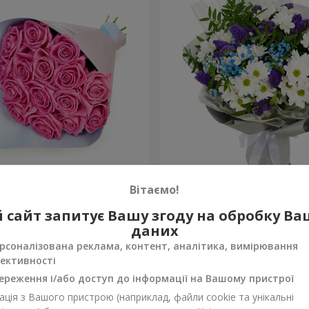
рожевих троянд"
Яскравий букет на День 
Вітаємо!
1 777 грн
 сайт запитує Вашу згоду на обробку В
Замовити
даних
рсоналізована реклама, контент, аналітика, вимірювання
ективності
ереження і/або доступ до інформації на Вашому пристрої
ція з Вашого пристрою (наприклад, файли cookie та унікальні