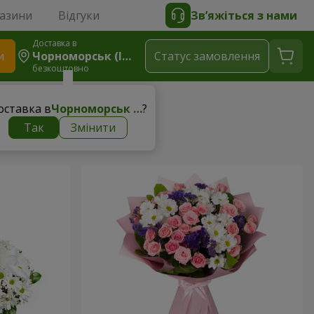
газини
Відгуки
Зв’яжіться з нами
Доставка в
и
Чорноморськ (Іллічівськ)
Статус замовлення
безкоштовно
оставка в
Чорноморськ (Іллічівськ)
?
Так
Змінити