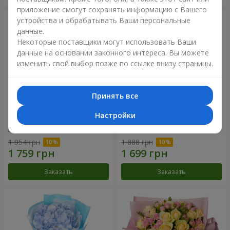
приложение смогут сохранять информацию с Вашего
устройства и обрабатывать Ваши персональные
данные.
Некоторые поставщики могут использовать Ваши
данные на основании законного интереса. Вы можете
изменить свой выбор позже по ссылке внизу страницы.
Принять все
Настройки
Композиция "Нежное
Букет "Розовый вкус
прикосновение"
ванили"
1 954 грн
1 888 грн
Заказать
Заказать