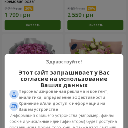
кремовая роза"
2 249 грн
3 656 грн
Заказать
Заказать
Здравствуйте!
Этот сайт запрашивает у Вас
согласие на использование
Ваших данных
Персонализированная реклама и контент,
Букет "Твои хризантемы"
Букет "Панна Котта"
аналитика, определение эффективности
Хранение и/или доступ к информации на
1 834 грн
2 324 грн
Вашем устройстве
Информация с Вашего устройства (например, файлы
cookie и уникальные идентификаторы) будет доступна
Заказать
Заказать
поставщикам. Кроме того, они, а также этот сайт или