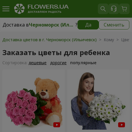
Доставка в
Черноморск (Ильичевск)
?
Да
Сменить
Доставка в
Черноморск (Ильичевск)
|
бесплатно
Доставка цветов в г. Черноморск (Ильичевск)
> Кому > Цвет
Заказать цветы для ребенка
Cортировка:
дешевые
дорогие
популярные