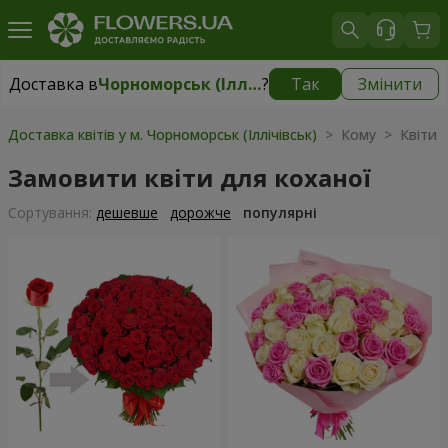
Доставка в
Чорноморськ (Іллічівськ)
?
Так
Змінити
Доставка в
Чорноморськ (Іллічівськ)
|
безкоштовно
Доставка квітів у м. Чорноморськ (Іллічівськ)
> Кому > Квіти к
Замовити квіти для коханої
Сортування:
дешевше
дорожче
популярні