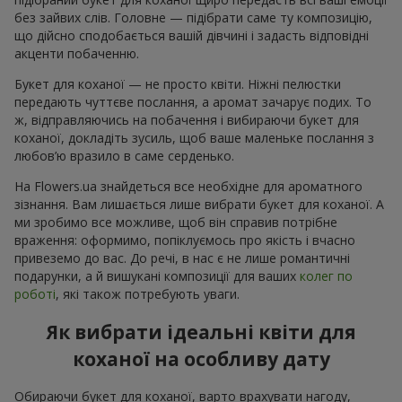
без зайвих слів. Головне — підібрати саме ту композицію,
що дійсно сподобається вашій дівчині і задасть відповідні
акценти побаченню.
Букет для коханої — не просто квіти. Ніжні пелюстки
передають чуттєве послання, а аромат зачарує подих. То
ж, відправляючись на побачення і вибираючи букет для
коханої, докладіть зусиль, щоб ваше маленьке послання з
любов’ю вразило в саме серденько.
На Flowers.ua знайдеться все необхідне для ароматного
зізнання. Вам лишається лише вибрати букет для коханої. А
ми зробимо все можливе, щоб він справив потрібне
враження: оформимо, попіклуємось про якість і вчасно
привеземо до вас. До речі, в нас є не лише романтичні
подарунки, а й вишукані композиції для ваших
колег по
роботі
, які також потребують уваги.
Як вибрати ідеальні квіти для
коханої на особливу дату
Обираючи букет для коханої, варто врахувати нагоду,