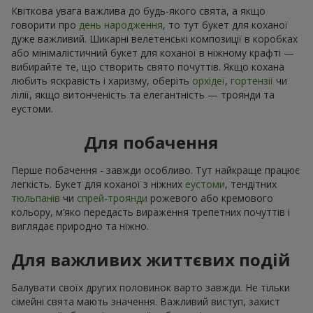
Квіткова увага важлива до будь-якого свята, а якщо
говорити про
день народження
, то тут букет для коханої
дуже важливий. Шикарні велетенські композиції в коробках
або мінімалістичний букет для коханої в ніжному крафті —
вибирайте те, що створить свято почуттів. Якщо кохана
любить яскравість і харизму, оберіть
орхідеї
,
гортензії
чи
лілії, якщо витонченість та елегантність — троянди та
еустоми.
Для побачення
Перше побачення - завжди особливо. Тут найкраще працює
легкість. Букет для коханої з ніжних
еустоми
, тендітних
тюльпанів
чи
спрей-троянди
рожевого або кремового
кольору, м’яко передасть вираження трепетних почуттів і
виглядає природно та ніжно.
Для важливих життєвих подій
Балувати своїх других половинок варто завжди. Не тільки
сімейні свята мають значення. Важливий виступ, захист