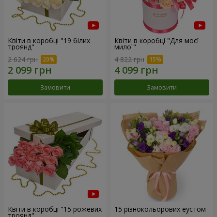
Квіти в коробці "19 білих
Квіти в коробці "Для моєї
троянд"
милої"
2 624 грн
4 822 грн
Замовити
Замовити
Квіти в коробці "15 рожевих
15 різнокольорових еустом
троянд"