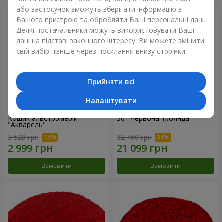
або застосунок зможуть зберігати інформацію з
Вашого пристрою та обробляти Ваші персональні дані.
Деякі постачальники можуть використовувати Ваші
дані на підставі законного інтересу. Ви можете змінити
свій вибір пізніше через посилання внизу сторінки.
Прийняти всі
Налаштувати
Кошик альстромерій
301 червона троянда
"Акварель"
3 528 грн
32 460 грн
Замовити
Замовити