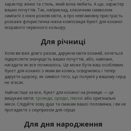
характер жінки та стиль, який вона любить. А ще, характер
ваших почуттів. Так, наприклад, класичним символом
симпатії є ніжні рожеві квіти, а про невгамовну пристрасть
розкаже флористична ніжна композиція букет для коханої
яскравого червоного кольору.
Для річниці
Коли ви вже довго разом, даруючи квіти коханій, хочеться
підкреслити значущість ваших почуттів, або, навпаки,
нагадати як все починалось. Це може бути ваш особливих
букет для коханої з яким ви колись освідчились і тепер
даруєте щороку, як символ того, що полум’я у вашому серці
не згасає.
Найчастіше за все, букет для коханої на річницю — це
вишукані квіти:
троянди
,
орхідеї
,
півонії
або оригінальні
мікси. Слідуйте зову душі та смакам вашої половинки, і ви не
прогадаєте з сюрпризом для серця.
Для дня народження