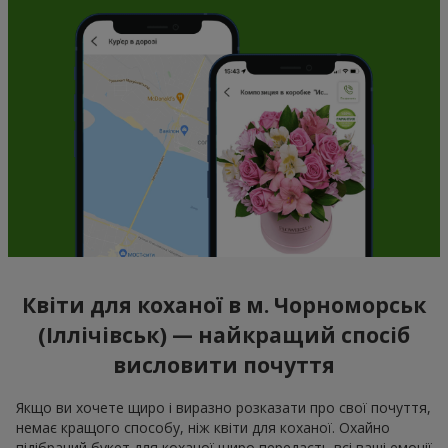
Квіти для коханої в м. Чорноморськ
(Іллічівськ) — найкращий спосіб
висловити почуття
Якщо ви хочете щиро і виразно розказати про свої почуття,
немає кращого способу, ніж квіти для коханої. Охайно
підібраний букет для коханої щиро передасть всі ваші емоції