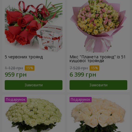
5 червоних троянд
Мікс "Планета троянд" із 51
кущової троянди
1 128 грн
7 528 грн
Замовити
Замовити