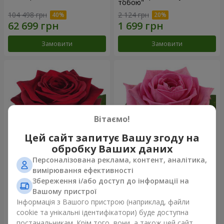
тобою"
104 498 грн
2 124 грн
Замовити
Замовити
Вітаємо!
Цей сайт запитує Вашу згоду на
обробку Ваших даних
Персоналізована реклама, контент, аналітика,
Червона троянда
Рожева троянда (поштучно)
вимірювання ефективності
(поштучно)
Збереження і/або доступ до інформації на
Вашому пристрої
Інформація з Вашого пристрою (наприклад, файли
cookie та унікальні ідентифікатори) буде доступна
Замовити
Замовити
постачальникам. Крім того, вони, а також цей сайт