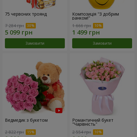
75 червоних троянд
Композиція "З добрим
ранком!"
7 284 грн
1 666 грн
Замовити
Замовити
Ведмедик з букетом
Романтичний букет
"Чарівність"
2 822 грн
2 554 грн