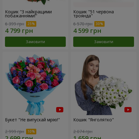
Кошик "З найкращими
Кошик "51 червона
побажаннями!"
троянда"
6 399 грн
6 570 грн
Замовити
Замовити
Букет "Не випускай мрію!"
Кошик "Янголятко"
2 999 грн
2 074 грн