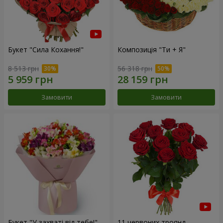
Букет "Сила Кохання!"
Композиція "Ти + Я"
8 513 грн
56 318 грн
Замовити
Замовити
Букет "У захваті від тебе!"
11 червоних троянд