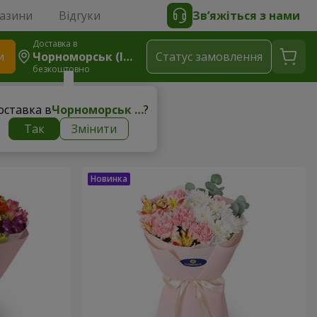
газини
Відгуки
Зв’яжіться з нами
Доставка в
и
Чорноморськ (Іллічівськ)
Статус замовлення
безкоштовно
оставка в
Чорноморськ (Іллічівськ)
?
Так
Змінити