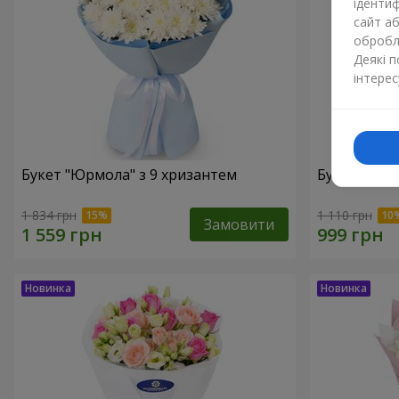
ідентиф
сайт а
обробля
Деякі 
інтерес
Букет "Юрмола" з 9 хризантем
Букет "Біла
1 834 грн
1 110 грн
Замовити