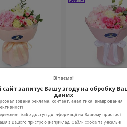
onte"
Букет "Margaret"
Вітаємо!
1 999 грн
 сайт запитує Вашу згоду на обробку В
Замовити
даних
рсоналізована реклама, контент, аналітика, вимірювання
ективності
ереження і/або доступ до інформації на Вашому пристрої
ція з Вашого пристрою (наприклад, файли cookie та унікальні