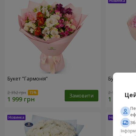
Букет "Гармонія"
Букет "El M
2 352 грн
2 187 грн
Цей
Замовити
Пе
еф
Зб
Інформа