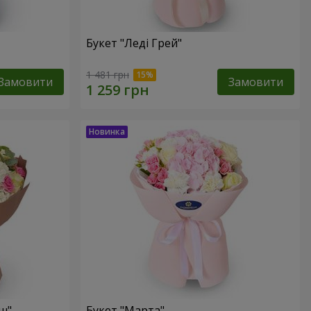
Букет "Леді Грей"
1 481 грн
Замовити
Замовити
ш"
Букет "Марта"