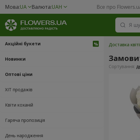
Мова:
UA
Валюта:
UAH
Все про Flowers.u
Акційні букети
Доставка квіті
Замовит
Новинки
Сортування:
д
Оптові ціни
ХІТ продажів
Квіти коханій
Гаряча пропозиція
День народження