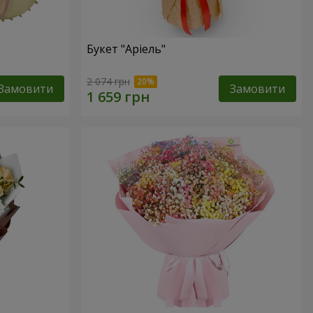
Букет "Аріель"
2 074 грн
Замовити
Замовити