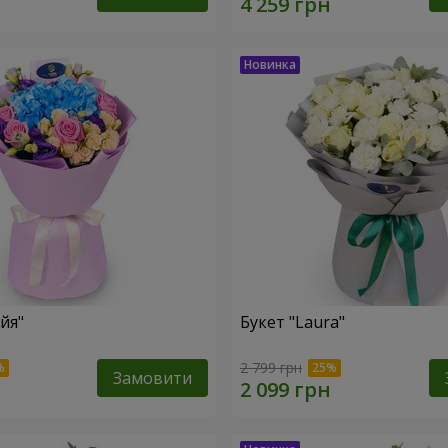
йя"
Букет "Laura"
2 799 грн
Замовити