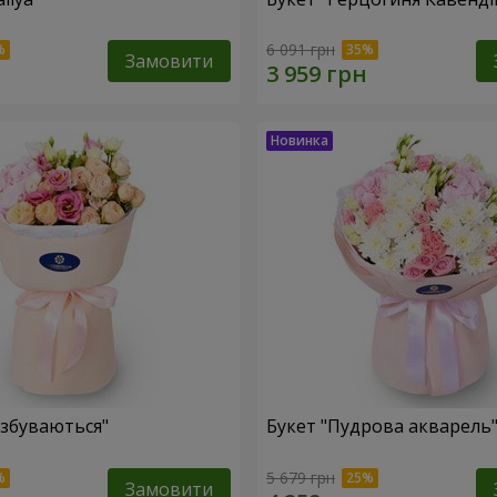
6 091 грн
Замовити
 збуваються"
Букет "Пудрова акварель
5 679 грн
Замовити