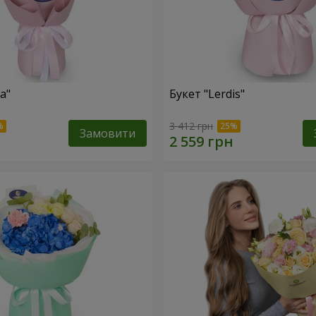
a"
Букет "Lerdis"
3 412 грн
Замовити