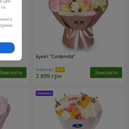
ж цей
 та
онного
орінки.
Букет "Cinderella"
3 624 грн
Замовити
Замовити