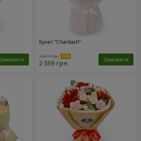
Букет "Chardash"
3 011 грн
Замовити
Замовити