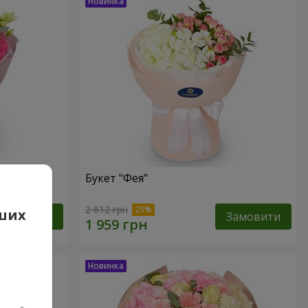
Букет "Фея"
2 612 грн
аших
Замовити
Замовити