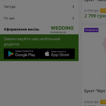
Нагода
3 732 грн
По ціні
Оформлення весіль
Завантажуйте наш мобільний
додаток
Букет "Мрії
2 822 грн