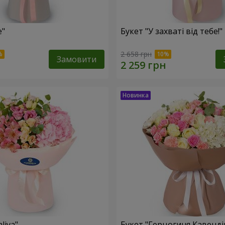
e"
Букет "У захваті від тебе!"
2 658 грн
Замовити
liya"
Букет "Герцогиня Кавенді