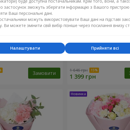
ікатори) буде доступна постачальникам. Крім того, вони, а тако
бо застосунок зможуть зберігати інформацію з Вашого пристрою
ти Ваші персональні дані.
постачальники можуть використовувати Ваші дані на підставі зак
у. Ви можете змінити свій вибір пізніше через посилання внизу ст
Налаштувати
Прийняти всі
 гортензія"
Букет "Sentiment"
1 646 грн
Замовити