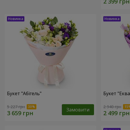
Букет "Абігель"
Букет "Еква
5 227 грн
2 940 грн
Замовити