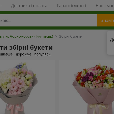
a
Доставка і оплата
Гарантії якості
Наші ма
Знайт
в у м. Чорноморськ (Іллічівськ)
> Збірні букети
Д
и збірні букети
ешевше
дорожче
популярні