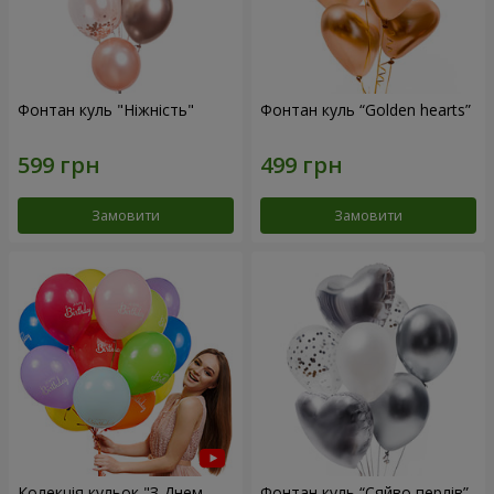
Фонтан куль "Ніжність"
Фонтан куль “Golden hearts”
Замовити
Замовити
Колекція кульок "З Днем
Фонтан куль “Сяйво перлів”