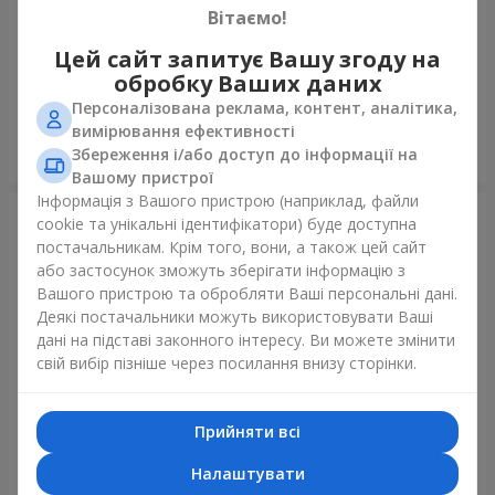
Вітаємо!
Кулька "Я тебе кохаю"
Фонтан куль “Polar Lights”
Цей сайт запитує Вашу згоду на
обробку Ваших даних
Персоналізована реклама, контент, аналітика,
вимірювання ефективності
Збереження і/або доступ до інформації на
Замовити
Замовити
Вашому пристрої
Інформація з Вашого пристрою (наприклад, файли
cookie та унікальні ідентифікатори) буде доступна
постачальникам. Крім того, вони, а також цей сайт
або застосунок зможуть зберігати інформацію з
Вашого пристрою та обробляти Ваші персональні дані.
Деякі постачальники можуть використовувати Ваші
дані на підставі законного інтересу. Ви можете змінити
свій вибір пізніше через посилання внизу сторінки.
Прийняти всі
Колекція куль "Україна"
Колекція кульок "Веселий
День Народження" - 7
кульок
Налаштувати