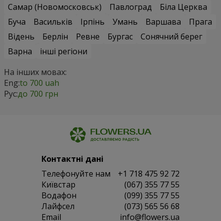
Самар (Новомосковськ)
Павлоград
Біла Церква
Буча
Васильків
Ірпінь
Умань
Варшава
Прага
Відень
Берлін
Ревне
Бургас
Сонячний берег
Варна
інші регіони
На інших мовах:
Eng:
to 700 uah
Рус:
до 700 грн
Контактні дані
Телефонуйте нам
+1 718 475 92 72
Київстар
(067) 355 77 55
Водафон
(099) 355 77 55
Лайфсел
(073) 565 56 68
Email
info@flowers.ua