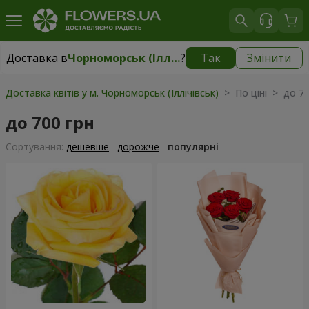
Доставка в
Чорноморськ (Іллічівськ)
?
Так
Змінити
Доставка в
Чорноморськ (Іллічівськ)
|
безкоштовно
Доставка квітів у м. Чорноморськ (Іллічівськ)
> По ціні > до 70
до 700 грн
Сортування:
дешевше
дорожче
популярні