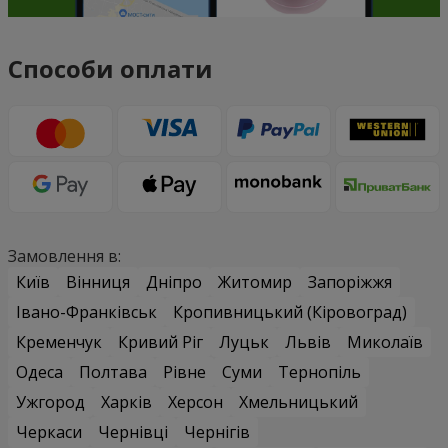
Способи оплати
Замовлення в:
Київ
Вінниця
Дніпро
Житомир
Запоріжжя
Івано-Франківськ
Кропивницький (Кіровоград)
Кременчук
Кривий Ріг
Луцьк
Львів
Миколаїв
Одеса
Полтава
Рівне
Суми
Тернопіль
Ужгород
Харків
Херсон
Хмельницький
Черкаси
Чернівці
Чернігів