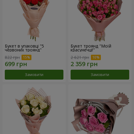
Букет в упаковці "5
Букет троянд "Моїй
червоних троянд"
красунечці!"
822 грн
2 621 грн
Замовити
Замовити