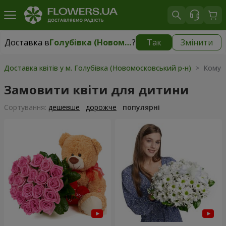
Доставка в
Голубівка (Новомосковський р-н)
?
Так
Змінити
Доставка в
Голубівка (Новомосковський р-н)
|
безкоштовно
Доставка квітів у м. Голубівка (Новомосковський р-н)
> Кому >
Замовити квіти для дитини
Сортування:
дешевше
дорожче
популярні