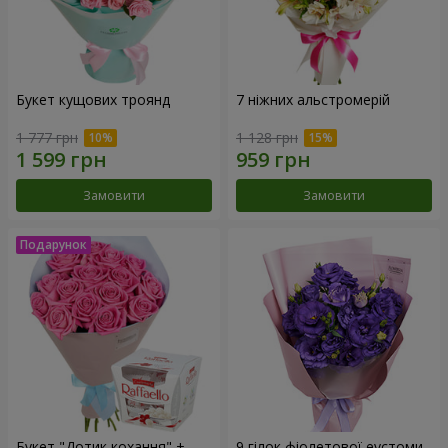
Букет кущових троянд
7 ніжних альстромерій
1 777 грн
1 128 грн
Замовити
Замовити
Букет "Дотик кохання" +
9 гілок фіолетової еустоми