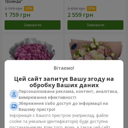
троянда"
2 199 грн
3 656 грн
Замовити
Замовити
Вітаємо!
Цей сайт запитує Вашу згоду на
обробку Ваших даних
Персоналізована реклама, контент, аналітика,
Букет "Твої хризантеми"
Букет "Пана Кота"
вимірювання ефективності
Збереження і/або доступ до інформації на
1 646 грн
2 199 грн
Вашому пристрої
Інформація з Вашого пристрою (наприклад, файли
cookie та унікальні ідентифікатори) буде доступна
Замовити
Замовити
постачальникам. Крім того, вони, а також цей сайт