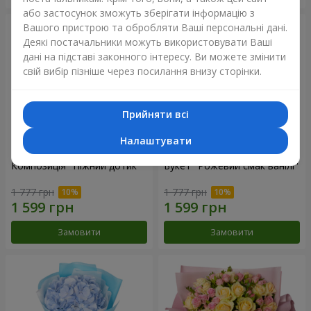
або застосунок зможуть зберігати інформацію з
Вашого пристрою та обробляти Ваші персональні дані.
Деякі постачальники можуть використовувати Ваші
дані на підставі законного інтересу. Ви можете змінити
свій вибір пізніше через посилання внизу сторінки.
Прийняти всі
Налаштувати
Композиція "Ніжний дотик"
Букет "Рожевий смак ванілі"
1 777 грн
1 777 грн
Замовити
Замовити