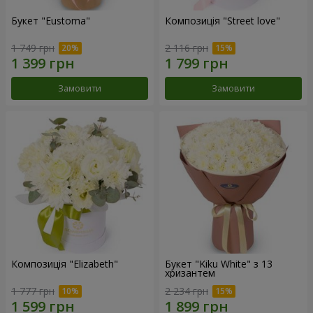
Букет "Eustoma"
Композиція "Street love"
1 749 грн
2 116 грн
Замовити
Замовити
Композиція "Elizabeth"
Букет "Kiku White" з 13
хризантем
1 777 грн
2 234 грн