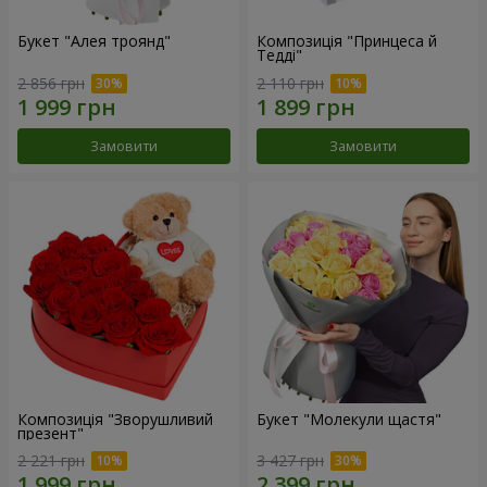
Букет "Алея троянд"
Композиція "Принцеса й
Тедді"
2 856 грн
2 110 грн
Замовити
Замовити
Композиція "Зворушливий
Букет "Молекули щастя"
презент"
2 221 грн
3 427 грн