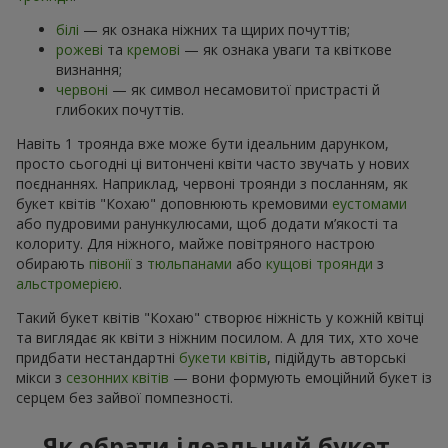
білі
— як ознака ніжних та щирих почуттів;
рожеві
та
кремові
— як ознака уваги та квіткове
визнання;
червоні
— як символ несамовитої пристрасті й
глибоких почуттів.
Навіть 1 троянда вже може бути ідеальним дарунком,
просто сьогодні ці витончені квіти часто звучать у нових
поєднаннях. Наприклад, червоні троянди з посланням, як
букет квітів "Кохаю" доповнюють кремовими
еустомами
або пудровими ранункулюсами, щоб додати м’якості та
колориту. Для ніжного, майже повітряного настрою
обирають
півонії
з
тюльпанами
або
кущові троянди
з
альстромерією
.
Такий букет квітів "Кохаю" створює ніжність у кожній квітці
та виглядає як квіти з ніжним посилом. А для тих, хто хоче
придбати нестандартні
букети квітів
, підійдуть авторські
мікси з
сезонних квітів
— вони формують емоційний букет із
серцем без зайвої помпезності.
Як обрати ідеальний букет