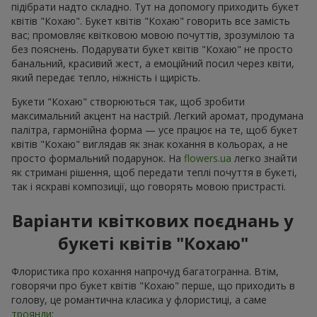
підібрати надто складно. Тут на допомогу приходить букет
квітів "Кохаю". Букет квітів "Кохаю" говорить все замість
вас; промовляє квітковою мовою почуттів, зрозумілою та
без пояснень. Подарувати букет квітів "Кохаю" не просто
банальний, красивий жест, а емоційний посил через квіти,
який передає тепло, ніжність і щирість.
Букети "Кохаю" створюються так, щоб зробити
максимальний акцент на настрій. Легкий аромат, продумана
палітра, гармонійна форма — усе працює на те, щоб букет
квітів "Кохаю" виглядав як знак кохання в кольорах, а не
просто формальний подарунок. На
flowers.ua
легко знайти
як стримані рішення, щоб передати теплі почуття в букеті,
так і яскраві композиції, що говорять мовою пристрасті.
Варіанти квіткових поєднань у
букеті квітів "Кохаю"
Флористика про кохання напрочуд багатогранна. Втім,
говорячи про букет квітів "Кохаю" перше, що приходить в
голову, це романтична класика у флористиці, а саме
троянди
: