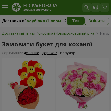
Доставка в
Голубівка (Новомосковський р-н)
?
Так
Змінити
Доставка в
Голубівка (Новомосковський р-н)
|
безкоштовно
Доставка квітів у м. Голубівка (Новомосковський р-н)
> Нагод
Замовити букет для коханої
Сортування:
дешевше
дорожче
популярні