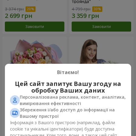
троянда"
3 374 грн
4 799 грн
Замовити
Замовити
Вітаємо!
Цей сайт запитує Вашу згоду на
обробку Ваших даних
Персоналізована реклама, контент, аналітика,
Букет "Казка мого життя"
Кошик "Янголятко"
вимірювання ефективності
Збереження і/або доступ до інформації на
2 332 грн
1 874 грн
Вашому пристрої
Інформація з Вашого пристрою (наприклад, файли
cookie та унікальні ідентифікатори) буде доступна
Замовити
Замовити
постачальникам. Крім того, вони, а також цей сайт