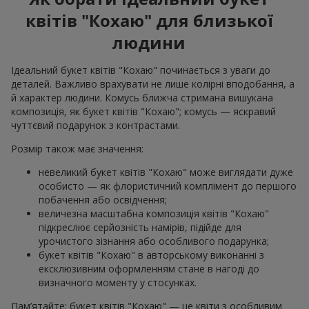
квітів "Кохаю" для близької
людини
Ідеальний букет квітів "Кохаю" починається з уваги до
деталей. Важливо врахувати не лише колірні вподобання, а
й характер людини. Комусь ближча стримана вишукана
композиція, як букет квітів "Кохаю"; комусь — яскравий
чуттєвий подарунок з контрастами.
Розмір також має значення:
невеликий букет квітів "Кохаю" може виглядати дуже
особисто — як флористичний комплімент до першого
побачення або освідчення;
величезна масштабна композиція квітів "Кохаю"
підкреслює серйозність намірів, підійде для
урочистого зізнання або особливого подарунка;
букет квітів "Кохаю" в авторському виконанні з
ексклюзивним оформленням стане в нагоді до
визначного моменту у стосунках.
Пам’ятайте: букет квітів "Кохаю" — це квіти з особливим