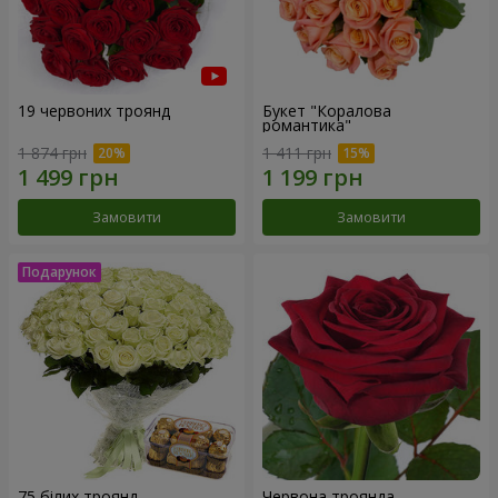
19 червоних троянд
Букет "Коралова
романтика"
1 874 грн
1 411 грн
Замовити
Замовити
75 білих троянд
Червона троянда