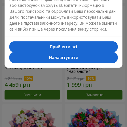
або застосунок зможуть зберігати інформацію з
Вашого пристрою та обробляти Ваші персональні дані.
Деякі постачальники можуть використовувати Ваші
дані на підставі законного інтересу. Ви можете змінити
свій вибір пізніше через посилання внизу сторінки.
Прийняти всі
Налаштувати
51 біла хризантема
Романтичний букет
"Чарівність"
5 246 грн
2 221 грн
Замовити
Замовити