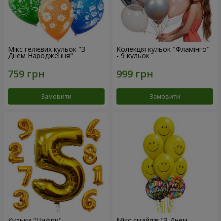
Мікс гелієвих кульок "З
Колекція кульок "Фламінго"
Днем Народження"
- 9 кульок
Замовити
Замовити
Кульки "Цифри"
Мікс смайлів "З Днем