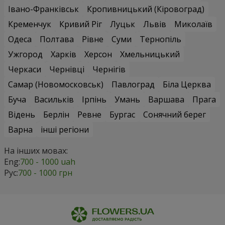
Івано-Франківськ
Кропивницький (Кіровоград)
Кременчук
Кривий Ріг
Луцьк
Львів
Миколаїв
Одеса
Полтава
Рівне
Суми
Тернопіль
Ужгород
Харків
Херсон
Хмельницький
Черкаси
Чернівці
Чернігів
Самар (Новомосковськ)
Павлоград
Біла Церква
Буча
Васильків
Ірпінь
Умань
Варшава
Прага
Відень
Берлін
Ревне
Бургас
Сонячний берег
Варна
інші регіони
На інших мовах:
Eng:
700 - 1000 uah
Рус:
700 - 1000 грн