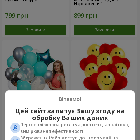
Народження"
Замовити
Замовити
Вітаємо!
Колекція кульок "Бірюза" - 9
11 жовтих смайликів і
Цей сайт запитує Вашу згоду на
кульок
червоних сердець
обробку Ваших даних
Персоналізована реклама, контент, аналітика,
вимірювання ефективності
Збереження і/або доступ до інформації на
Замовити
Замовити