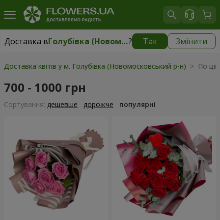
Доставка в
Голубівка (Новомосковський р-н)
?
Так
Змінити
Доставка в
Голубівка (Новомосковський р-н)
|
безкоштовно
Доставка квітів у м. Голубівка (Новомосковський р-н)
> По ціні
700 - 1000 грн
Сортування:
дешевше
дорожче
популярні