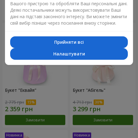
Вашого пристрою та обробляти Ваші персональні дані.
Деякі постачальники можуть використовувати Ваші
Замовити
Замовити
дані на підставі законного інтересу. Ви можете змінити
свій вибір пізніше через посилання внизу сторінки.
Прийняти всі
Налаштувати
Букет "Еквайя"
Букет "Абігель"
2 775 грн
4 713 грн
Замовити
Замовити