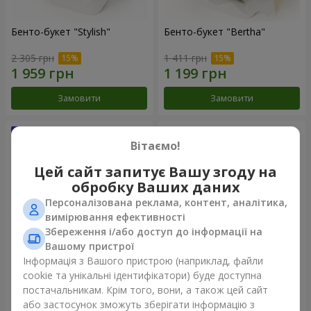
Бенто-букет "Stylish"
Бенто-букет "Bertha"
2 305 грн
1 411 грн
Замовити
Замовити
Вітаємо!
Цей сайт запитує Вашу згоду на
обробку Ваших даних
Персоналізована реклама, контент, аналітика,
вимірювання ефективності
Збереження і/або доступ до інформації на
Вашому пристрої
Інформація з Вашого пристрою (наприклад, файли
Букет "Kamaliya"
Букет "Moon Dance"
cookie та унікальні ідентифікатори) буде доступна
постачальникам. Крім того, вони, а також цей сайт
3 465 грн
2 656 грн
або застосунок зможуть зберігати інформацію з