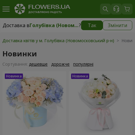
Доставка в
Голубівка (Новомосковський р-н)
?
Так
Змінити
Доставка в
Голубівка (Новомосковський р-н)
|
безкоштовно
Доставка квітів у м. Голубівка (Новомосковський р-н)
> Новин
Новинки
Сортування:
дешевше
дорожче
популярні