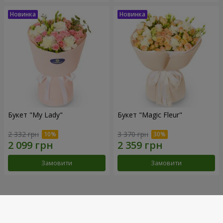
Букет "My Lady"
Букет "Magic Fleur"
2 332 грн
3 370 грн
Замовити
Замовити
Наші досягнення