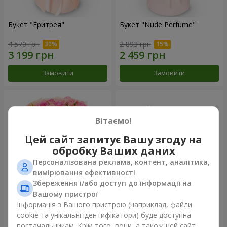
Букет "Еритрея"
Букет "Nude Perfume"
4 570 грн
2 893 грн
Замовити
Замовити
Вітаємо!
Цей сайт запитує Вашу згоду на
обробку Ваших даних
Персоналізована реклама, контент, аналітика,
вимірювання ефективності
Збереження і/або доступ до інформації на
Вашому пристрої
Букет "Рожева ніжність"
Композиція "Ностальжі"
Інформація з Вашого пристрою (наприклад, файли
cookie та унікальні ідентифікатори) буде доступна
4 513 грн
6 513 грн
постачальникам. Крім того, вони, а також цей сайт