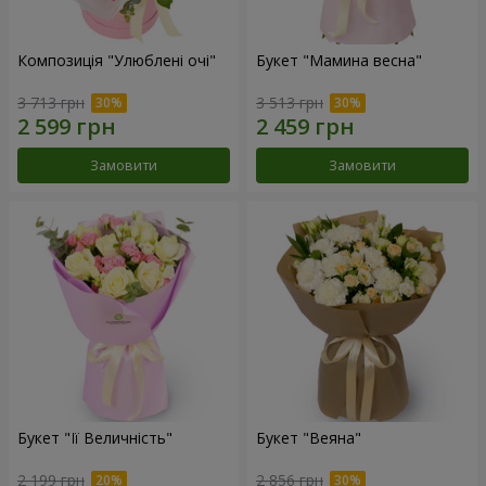
Композиція "Улюблені очі"
Букет "Мамина весна"
3 713 грн
3 513 грн
Замовити
Замовити
Букет "Її Величність"
Букет "Веяна"
2 199 грн
2 856 грн