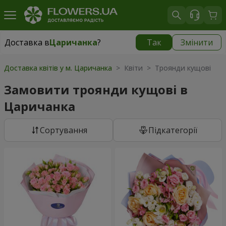
Доставка в
Царичанка
?
Так
Змінити
Доставка в
Царичанка
|
930 грн
Доставка квітів у м. Царичанка
> Квіти > Троянди кущові
Замовити троянди кущові в
Царичанка
Сортування
Підкатегорії