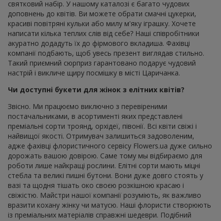
святковий набір. У нашому каталозі є багато чудових
доповнень до квітів. Ви можете обрати смачні цукерки,
красиві повітряні кульки або милу м'яку іграшку. Хочете
написати кілька теплих слів від себе? Наші співробітники
акуратно додадуть їх до фірмового вкладиша. Фахівці
компанії подбають, щоб увесь презент виглядав стильно.
Такий приємний сюрприз гарантовано подарує чудовий
настрій і викличе щиру посмішку в місті Царичанка.
Чи доступні букети для жінок з елітних квітів?
Звісно. Ми працюємо виключно з перевіреними
постачальниками, в асортименті яких представлені
преміальні сорти троянд, орхідеї, півонії. Всі квіти свіжі і
найвищої якості. Отримувач залишиться задоволеним,
адже фахівці флористичного сервісу Flowers.ua дуже сильно
дорожать вашою довірою. Саме тому мы відбираємо для
роботи лише найкращі рослини. Елітні сорти мають міцні
стебла та великі пишні бутони. Вони дуже довго стоять у
вазі та щодня тішать око своєю розкішною красаю і
свіжістю. Майстри нашої компанії розуміють, як важливо
вразити кохану жінку чи матусю. Наші флористи створюють
із преміальних матеріалів справжні шедеври. Подібний