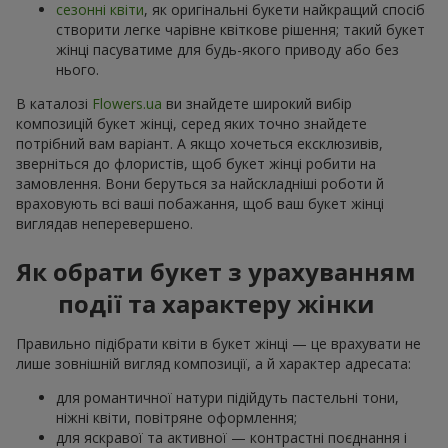
сезонні квіти
, як оригінальні букети найкращий спосіб
створити легке чарівне квіткове рішення; такий букет
жінці пасуватиме для будь-якого приводу або без
нього.
В каталозі
Flowers.ua
ви знайдете широкий вибір
композицій букет жінці, серед яких точно знайдете
потрібний вам варіант. А якщо хочеться ексклюзивів,
зверніться до флористів, щоб букет жінці робити на
замовлення. Вони беруться за найскладніші роботи й
враховують всі ваші побажання, щоб ваш букет жінці
виглядав неперевершено.
Як обрати букет з урахуванням
події та характеру жінки
Правильно підібрати квіти в букет жінці — це врахувати не
лише зовнішній вигляд композиції, а й характер адресата:
для романтичної натури підійдуть пастельні тони,
ніжні квіти, повітряне оформлення;
для яскравої та активної — контрастні поєднання і