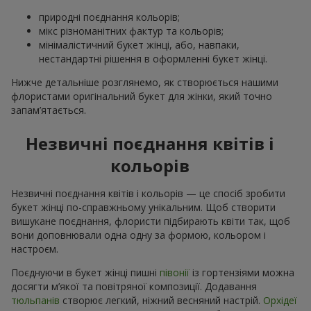
природні поєднання кольорів;
мікс різноманітних фактур та кольорів;
мінімалістичний букет жінці, або, навпаки,
нестандартні рішення в оформленні букет жінці.
Нижче детальніше розглянемо, як створюється нашими
флористами оригінальний букет для жінки, який точно
запам’ятається.
Незвичні поєднання квітів і
кольорів
Незвичні поєднання квітів і кольорів — це спосіб зробити
букет жінці по-справжньому унікальним. Щоб створити
вишукане поєднання, флористи підбирають квіти так, щоб
вони доповнювали одна одну за формою, кольором і
настроєм.
Поєднуючи в букет жінці пишні
півонії
із гортензіями можна
досягти м’якої та повітряної композиції. Додавання
тюльпанів
створює легкий, ніжний весняний настрій.
Орхідеї