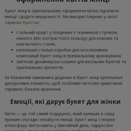
Букет жінці в оригінальному оформленні може підсилити
емоції і додати вишуканості. Ми використовуємо у своїх
чарівних букетах
:
стильний крафт у поєднанні з тканинною стрічкою
ніжного або контрастного кольору для класики та
елегантного стилю;
капелюшні стильні коробки для ексклюзивних
композицій букет жінці в преміальному аранжуванні;
святкові дизайнерські кошики для весільних букетів та
оригінальних презентів.
За бажанням замовника додаємо в букет жінці оригінальні
декоративні елементи, щоб особливе квіткове привітання
справило бажане враження.
Емоції, які дарує букет для жінки
Квіти — це той самий подарунок, який залишає в серці
приємні спогади і незабутні емоції. Букет жінці створює
атмосферу свята навіть у звичайний день, підкреслює