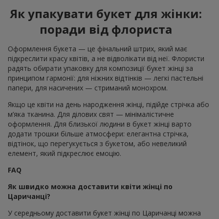
Як упакувати букет для жінки:
поради від флориста
Оформлення букета — це фінальний штрих, який має
підкреслити красу квітів, а не відволікати від неї. Флористи
радять обирати упаковку для композиції букет жінці за
принципом гармонії: для ніжних відтінків — легкі пастельні
папери, для насичених — стриманий монохром.
Якщо це квіти на день народження жінці, підійде стрічка або
м’яка тканина. Для ділових свят — мінімалістичне
оформлення. Для близької людини в букет жінці варто
додати трошки більше атмосфери: елегантна стрічка,
відтінок, що перегукується з букетом, або невеликий
елемент, який підкреслює емоцію.
FAQ
Як швидко можна доставити квіти жінці по
Царичанці?
У середньому доставити букет жінці по Царичанці можна