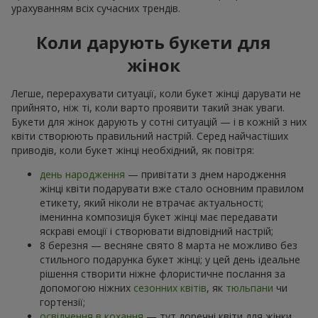
урахуванням всіх сучасних трендів.
Коли дарують букети для
жінок
Легше, перерахувати ситуації, коли букет жінці дарувати не
прийнято, ніж ті, коли варто проявити такий знак уваги.
Букети для жінок дарують у сотні ситуацій — і в кожній з них
квіти створюють правильний настрій. Серед найчастіших
приводів, коли букет жінці необхідний, як повітря:
день народження
— привітати з днем народження
жінці квіти подарувати вже стало основним правилом
етикету, який ніколи не втрачає актуальності;
іменинна композиція букет жінці має передавати
яскраві емоції і створювати відповідний настрій;
8 березня — весняне свято 8 марта не можливо без
стильного подарунка букет жінці; у цей день ідеальне
рішення створити ніжне флористичне послання за
допомогою ніжних
сезонних квітів
, як
тюльпани
чи
гортензії;
освідчення в кохання
— тут доречні квіти для жінки,