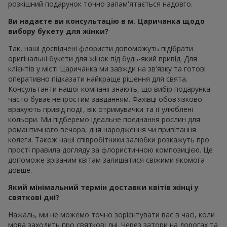
розкішний подарунок точно запам'ятається надовго.
Ви надаєте ви консультацію в м. Царичанка щодо
вибору букету для жінки?
Так, наші досвідчені флористи допоможуть підібрати
оригінальні букети для жінок під будь-який привід. Для
клієнтів у місті Царичанка ми завжди на зв'язку та готові
оперативно підказати найкраще рішення для свята.
Консультанти нашої компанії знають, що вибір подарунка
часто буває непростим завданням. Фахівці обов'язково
врахують привід події, вік отримувачки та її улюблені
кольори. Ми підберемо ідеальне поєднання рослин для
романтичного вечора, дня народження чи привітання
колеги. Також наші співробітники залюбки розкажуть про
прості правила догляду за флористичною композицією. Це
допоможе зрізаним квітам залишатися свіжими якомога
довше.
Який мінімальний термін доставки квітів жінці у
святкові дні?
Нажаль, ми не можемо точно зорієнтувати вас в часі, коли
мова заходить про святкові дні. Через затори на дорогах та