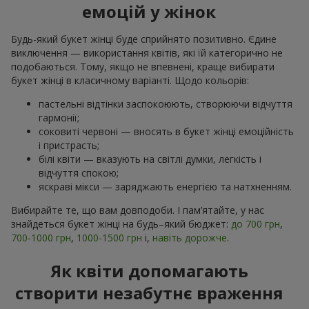
емоцій у жінок
Будь-який букет жінці буде сприйнято позитивно. Єдине
виключення — використання квітів, які їй категорично не
подобаються. Тому, якщо не впевнені, краще вибирати
букет жінці в класичному варіанті. Щодо кольорів:
пастельні відтінки заспокоюють, створюючи відчуття
гармонії;
соковиті червоні — вносять в букет жінці емоційність
і пристрасть;
білі квіти — вказують на світлі думки, легкість і
відчуття спокою;
яскраві мікси — заряджають енергією та натхненням.
Вибирайте те, що вам довподоби. І пам’ятайте, у нас
знайдеться букет жінці на будь–який бюджет:
до 700 грн
,
700-1000 грн
,
1000-1500 грн
і,
навіть дорожче
.
Як квіти допомагають
створити незабутнє враження