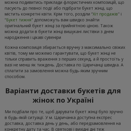
можна подивитись приклади флористичних композицій, що
пасують до певної події або підібрати букет жінці, що
містить конкретні квіти. Крім того, розділи “
Хіт продажів
" і
“
Букет тижня
" допоможуть вам швидко знайти
оригінальний букет жінці за прийнятною ціною. Також
можна додати в букети жінці вишукані листівки з днем
народження і цікаві сувеніри
Кожна композиція збирається вручну з максимально свіжих
квітів, тому ми можемо гарантувати, що букет жінці не
тільки справить враження з перших секунд, а й простоїть у
вазі не менш як тиждень. Доставка по Царичанці швидка. А
сплатити за замовлення можна будь-яким зручним
способом.
Варіанти доставки букетів для
жінок по Україні
Ми подбали про те, щоб дарувати букет жінці було зручно
в будь-якій ситуації. У м. Царичанка доступна експрес
доставка, доставка день у день, або передзамовлення на
конкретну дату та час. В святкові і вихідні дні теж