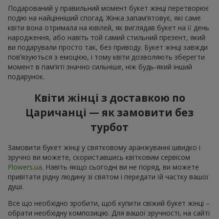
Подарований у правильний момент букет жінці перетворює
подію на найцінніший спогад. Жінка запам’ятовує, які саме
квіти вона отримала на ювілей, як виглядав букет на її день
народження, або навіть той самий стильний презент, який
ви подарували просто так, без приводу. Букет жінці завжди
повʼязуються з емоцією, і тому квіти дозволяють зберегти
момент в пам’яті значно сильніше, ніж будь-який інший
подарунок.
Квіти жінці з доставкою по
Царичанці — як замовити без
турбот
Замовити букет жінці у святковому аранжуванні швидко і
зручно ви можете, скориставшись квітковим сервісом
Flowers.ua
. Навіть якщо сьогодні ви не поряд, ви можете
привітати рідну людину зі святом і передати їй частку вашої
душі.
Все що необхідно зробити, щоб купити свіжий букет жінці –
обрати необхідну композицію. Для вашої зручності, на сайті