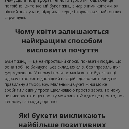
значущість події і додає теплоти турботи тоді, коли це
потрібно. Витончений букет жінці з чарівними квітами, як
ніжний знак уваги, відкриває серце і торкається найтонших
струн душі.
Чому квіти залишаються
найкращим способом
висловити почуття
Букет жінці — це найпростіший спосіб показати людині, що
вона тобі не байдужа. Без складних слів, без “правильних"
формулювань. У цьому і полягає магія квітів: букет жінці
одразу створює відповідний настрій і дозволяє передати
правильну атмосферу. Маленький букет жінці може
зробити людину трохи щасливішою просто зараз. То чому
не використати цю просту можливість? Адже це просто, по-
теплому і завжди доречно.
Які букети викликають
найбільше позитивних