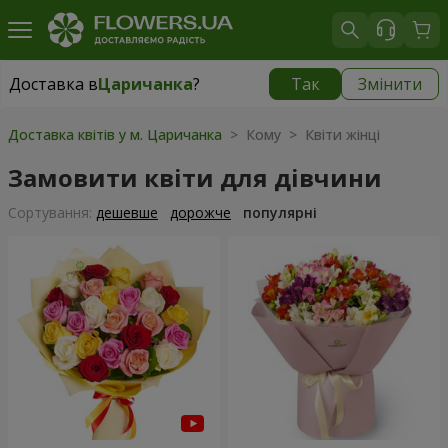
Доставка в
Царичанка
?
Так
Змінити
Доставка в
Царичанка
|
930 грн
Доставка квітів у м. Царичанка
> Кому > Квіти жінці
Замовити квіти для дівчини
Сортування:
дешевше
дорожче
популярні