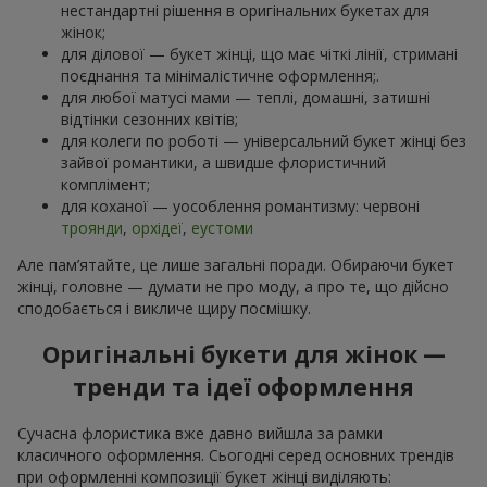
нестандартні рішення в оригінальних букетах для
жінок;
для ділової — букет жінці, що має чіткі лінії, стримані
поєднання та мінімалістичне оформлення;.
для любої матусі мами — теплі, домашні, затишні
відтінки сезонних квітів;
для колеги по роботі — універсальний букет жінці без
зайвої романтики, а швидше флористичний
комплімент;
для коханої — уособлення романтизму: червоні
троянди
,
орхідеї
,
еустоми
Але пам’ятайте, це лише загальні поради. Обираючи букет
жінці, головне — думати не про моду, а про те, що дійсно
сподобається і викличе щиру посмішку.
Оригінальні букети для жінок —
тренди та ідеї оформлення
Сучасна флористика вже давно вийшла за рамки
класичного оформлення. Сьогодні серед основних трендів
при оформленні композиції букет жінці виділяють: