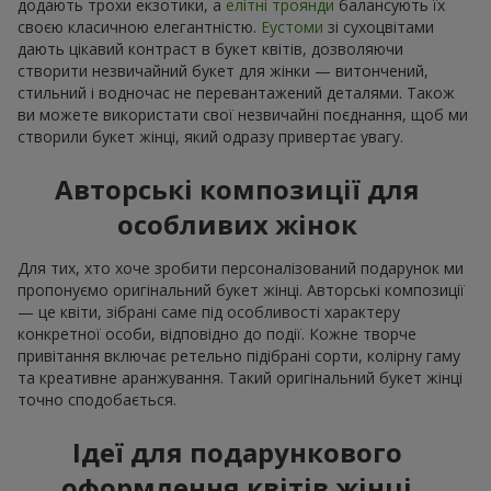
додають трохи екзотики, а
елітні троянди
балансують їх
своєю класичною елегантністю.
Еустоми
зі сухоцвітами
дають цікавий контраст в букет квітів, дозволяючи
створити незвичайний букет для жінки — витончений,
стильний і водночас не перевантажений деталями. Також
ви можете використати свої незвичайні поєднання, щоб ми
створили букет жінці, який одразу привертає увагу.
Авторські композиції для
особливих жінок
Для тих, хто хоче зробити персоналізований подарунок ми
пропонуємо оригінальний букет жінці. Авторські композиції
— це квіти, зібрані саме під особливості характеру
конкретної особи, відповідно до події. Кожне творче
привітання включає ретельно підібрані сорти, колірну гаму
та креативне аранжування. Такий оригінальний букет жінці
точно сподобається.
Ідеї для подарункового
оформлення квітів жінці