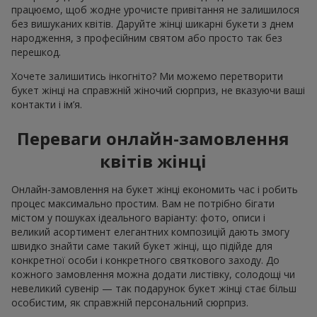
працюємо, щоб жодне урочисте привітання не залишилося
без вишуканих квітів. Даруйте жінці шикарні букети з днем
народження, з професійним святом або просто так без
перешкод.
Хочете залишитись інкогніто? Ми можемо перетворити
букет жінці на справжній жіночий сюрприз, не вказуючи ваші
контакти і ім’я.
Переваги онлайн-замовлення
квітів жінці
Онлайн-замовлення на букет жінці економить час і робить
процес максимально простим. Вам не потрібно бігати
містом у пошуках ідеального варіанту: фото, описи і
великий асортимент елегантних композицій дають змогу
швидко знайти саме такий букет жінці, що підійде для
конкретної особи і конкретного святкового заходу. До
кожного замовлення можна додати листівку, солодощі чи
невеликий сувенір — так подарунок букет жінці стає більш
особистим, як справжній персональний сюрприз.