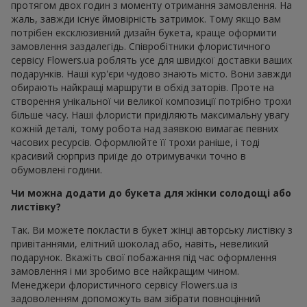
протягом двох годин з моменту отримання замовлення. На
жаль, завжди існує ймовірність затримок. Тому якщо вам
потрібен ексклюзивний дизайн букета, краще оформити
замовлення заздалегідь. Співробітники флористичного
сервісу Flowers.ua роблять усе для швидкої доставки ваших
подарунків. Наші кур'єри чудово знають місто. Вони завжди
обирають найкращі маршрути в обхід заторів. Проте на
створення унікальної чи великої композиції потрібно трохи
більше часу. Наші флористи приділяють максимальну увагу
кожній деталі, тому робота над заявкою вимагає певних
часових ресурсів. Оформлюйте її трохи раніше, і тоді
красивий сюрприз приїде до отримувачки точно в
обумовлені години.
Чи можна додати до букета для жінки солодощі або
листівку?
Так. Ви можете покласти в букет жінці авторську листівку з
привітаннями, елітний шоколад або, навіть, невеликий
подарунок. Вкажіть свої побажання під час оформлення
замовлення і ми зробимо все найкращим чином.
Менеджери флористичного сервісу Flowers.ua із
задоволенням допоможуть вам зібрати повноцінний