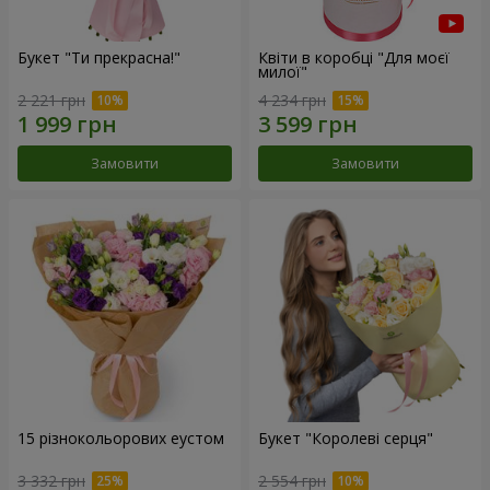
Букет "Ти прекрасна!"
Квіти в коробці "Для моєї
милої"
2 221 грн
4 234 грн
Замовити
Замовити
15 різнокольорових еустом
Букет "Королеві серця"
3 332 грн
2 554 грн