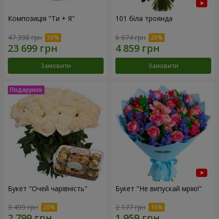
Композиція "Ти + Я"
101 біла троянда
47 398 грн
6 074 грн
Замовити
Замовити
Букет "Очей чарівність"
Букет "Не випускай мрію!"
3 499 грн
2 177 грн