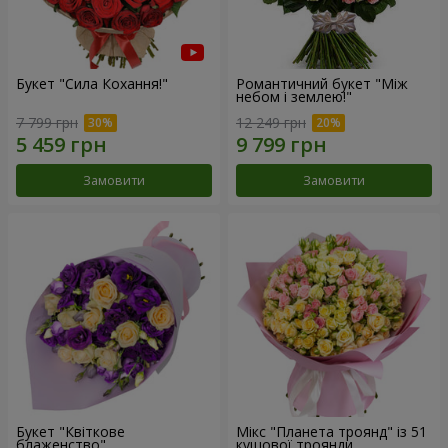
Букет "Сила Кохання!"
Романтичний букет "Між
небом і землею!"
7 799 грн
12 249 грн
Замовити
Замовити
Букет "Квіткове
Мікс "Планета троянд" із 51
блаженство"
кущової троянди