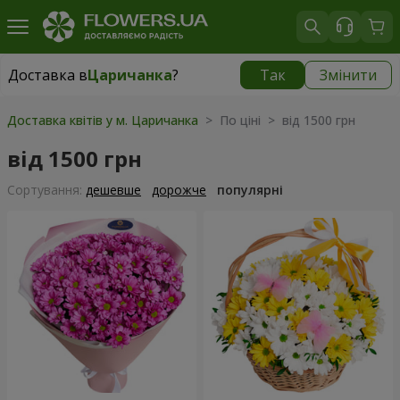
Доставка в
Царичанка
?
Так
Змінити
Доставка в
Царичанка
|
930 грн
Доставка квітів у м. Царичанка
> По ціні > від 1500 грн
від 1500 грн
Сортування:
дешевше
дорожче
популярні