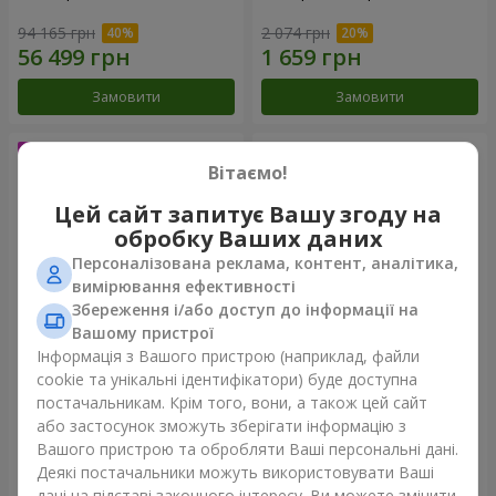
94 165 грн
2 074 грн
Замовити
Замовити
Вітаємо!
Цей сайт запитує Вашу згоду на
обробку Ваших даних
Персоналізована реклама, контент, аналітика,
вимірювання ефективності
Збереження і/або доступ до інформації на
Вашому пристрої
Інформація з Вашого пристрою (наприклад, файли
75 білих троянд
Букет "Ти - мій Всесвіт"
cookie та унікальні ідентифікатори) буде доступна
постачальникам. Крім того, вони, а також цей сайт
6 141 грн
12 427 грн
або застосунок зможуть зберігати інформацію з
Вашого пристрою та обробляти Ваші персональні дані.
Деякі постачальники можуть використовувати Ваші
Замовити
Замовити
дані на підставі законного інтересу. Ви можете змінити