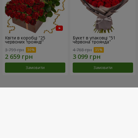
Квіти в коробці "25
Букет в упаковці "51
червоних троянд!"
червона троянда"
3 799 грн
4 768 грн
Замовити
Замовити
Наші досягнення
Доставка квітів року в Україні
«Вибір країни»
2026 рік