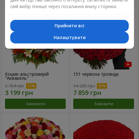
свій вибір пізніше через посилання внизу сторінки.
Прийняти всі
Налаштувати
Кошик альстромерій
151 червона троянда
"Акварель"
3 764 грн
14 289 грн
Замовити
Замовити