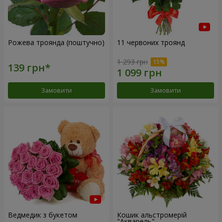
Рожева троянда (поштучно)
11 червоних троянд
1 293 грн
Замовити
Замовити
Ведмедик з букетом
Кошик альстромерій
"Акварель"