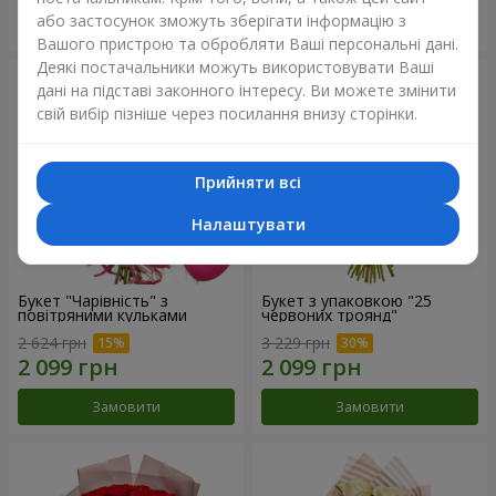
або застосунок зможуть зберігати інформацію з
Замовити
Замовити
Вашого пристрою та обробляти Ваші персональні дані.
Деякі постачальники можуть використовувати Ваші
дані на підставі законного інтересу. Ви можете змінити
свій вибір пізніше через посилання внизу сторінки.
Прийняти всі
Налаштувати
Букет "Чарівність" з
Букет з упаковкою "25
повітряними кульками
червоних троянд"
2 624 грн
3 229 грн
Замовити
Замовити