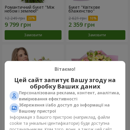
Романтичний букет "Між
Букет "Квіткове
небом і землею!"
блаженство"
12 249 грн
2 621 грн
Замовити
Замовити
Вітаємо!
Цей сайт запитує Вашу згоду на
обробку Ваших даних
Персоналізована реклама, контент, аналітика,
вимірювання ефективності
Збереження і/або доступ до інформації на
Букет "Королеві серця"
Мікс "Планета троянд" із 51
Вашому пристрої
кущової троянди
Інформація з Вашого пристрою (наприклад, файли
2 554 грн
6 658 грн
cookie та унікальні ідентифікатори) буде доступна
постачальникам. Крім того, вони, а також цей сайт