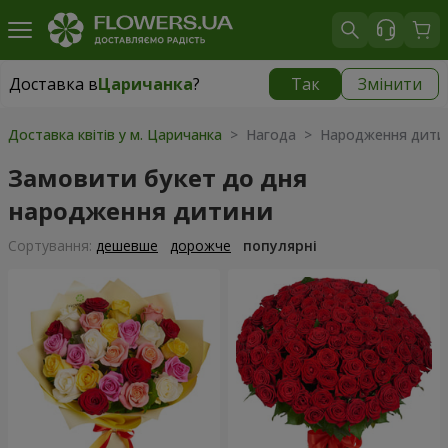
Доставка в
Царичанка
?
Так
Змінити
Доставка в
Царичанка
|
930 грн
Доставка квітів у м. Царичанка
> Нагода > Народження дити
Замовити букет до дня
народження дитини
Сортування:
дешевше
дорожче
популярні