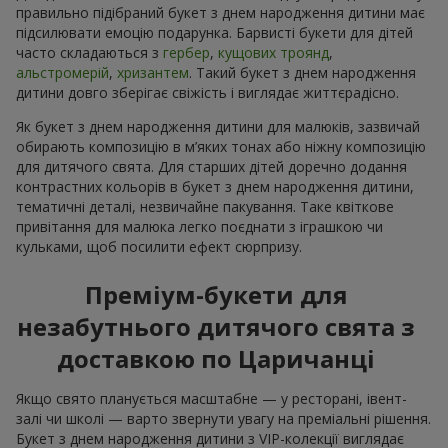
правильно підібраний букет з днем народження дитини має
підсилювати емоцію подарунка. Барвисті букети для дітей
часто складаються з
гербер
,
кущових троянд
,
альстромерій
,
хризантем
. Такий букет з днем народження
дитини довго зберігає свіжість і виглядає життєрадісно.
Як букет з днем народження дитини для малюків, зазвичай
обирають композицію в м’яких тонах або ніжну композицію
для дитячого свята. Для старших дітей доречно додання
контрастних кольорів в букет з днем народження дитини,
тематичні деталі, незвичайне пакування. Таке квіткове
привітання для малюка легко поєднати з іграшкою чи
кульками, щоб посилити ефект сюрпризу.
Преміум-букети для
незабутнього дитячого свята з
доставкою по Царичанці
Якщо свято планується масштабне — у ресторані, івент-
залі чи школі — варто звернути увагу на преміальні рішення.
Букет з днем народження дитини з VIP-колекції виглядає