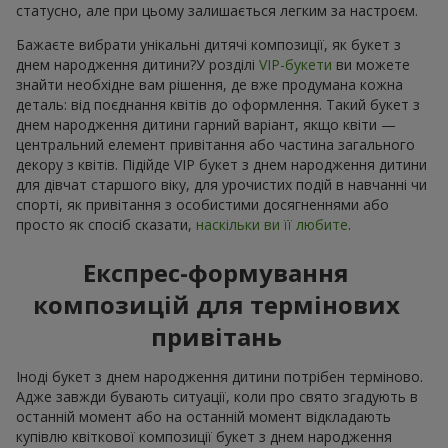
статусно, але при цьому залишається легким за настроєм.
Бажаєте вибрати унікальні дитячі композиції, як букет з
днем народження дитини?У розділі
VIP-букети
ви можете
знайти необхідне вам рішення, де вже продумана кожна
деталь: від поєднання квітів до оформлення. Такий букет з
днем народження дитини гарний варіант, якщо квіти —
центральний елемент привітання або частина загального
декору з квітів. Підійде VIP букет з днем народження дитини
для дівчат старшого віку, для урочистих подій в навчанні чи
спорті, як привітання з особистими досягненнями або
просто як спосіб сказати,
наскільки ви її любите
.
Експрес-формування
композицій для термінових
привітань
Іноді букет з днем народження дитини потрібен терміново.
Адже завжди бувають ситуації, коли про свято згадують в
останній момент або на останній момент відкладають
купівлю квіткової композиції букет з днем народження