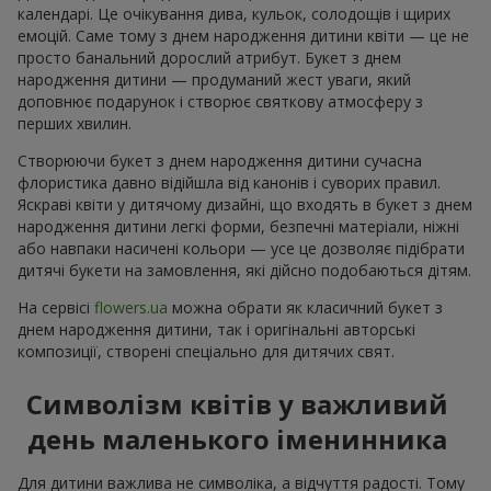
календарі. Це очікування дива, кульок, солодощів і щирих
емоцій. Саме тому з днем народження дитини квіти — це не
просто банальний дорослий атрибут. Букет з днем
народження дитини — продуманий жест уваги, який
доповнює подарунок і створює святкову атмосферу з
перших хвилин.
Створюючи букет з днем народження дитини сучасна
флористика давно відійшла від канонів і суворих правил.
Яскраві квіти у дитячому дизайні, що входять в букет з днем
народження дитини легкі форми, безпечні матеріали, ніжні
або навпаки насичені кольори — усе це дозволяє підібрати
дитячі букети на замовлення, які дійсно подобаються дітям.
На сервісі
flowers.ua
можна обрати як класичний букет з
днем народження дитини, так і оригінальні авторські
композиції, створені спеціально для дитячих свят.
Символізм квітів у важливий
день маленького іменинника
Для дитини важлива не символіка, а відчуття радості. Тому