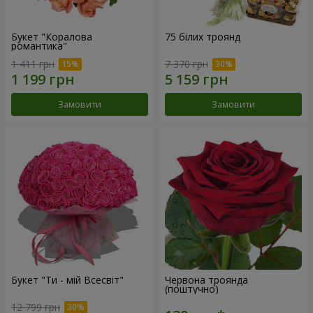
Букет "Коралова
75 білих троянд
романтика"
1 411 грн
7 370 грн
Замовити
Замовити
Букет "Ти - мій Всесвіт"
Червона троянда
(поштучно)
12 799 грн