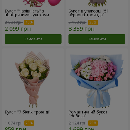
Букет "Чарівність" з
Букет в упаковці "51
повітряними кульками
червона троянда"
2 624 грн
5 168 грн
Замовити
Замовити
Букет "7 білих троянд!"
Романтичний букет
"Небеса"
1 074 грн
2 124 грн