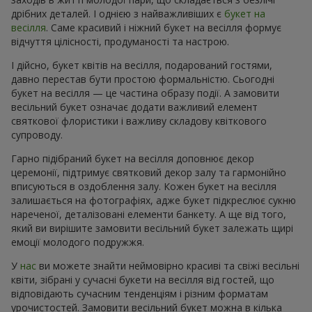
дрібних деталей. І однією з найважливіших є
букет на
весілля
. Саме красивий і ніжний букет на весілля формує
відчуття цілісності, продуманості та настрою.
І дійсно, букет квітів на весілля, подарований гостями,
давно перестав бути простою формальністю. Сьогодні
букет на весілля — це частина образу події. А замовити
весільний букет означає додати важливий елемент
святкової флористики і важливу складову квіткового
супроводу.
Гарно підібраний букет на весілля доповнює декор
церемонії, підтримує святковий декор залу та гармонійно
вписуються в оздоблення залу. Кожен букет на весілля
залишається на фотографіях, адже букет підкреслює сукню
нареченої, деталізовані елементи банкету. А ще від того,
який ви вирішите замовити весільний букет залежать щирі
емоції молодого подружжя.
У
нас
ви можете знайти неймовірно красиві та свіжі весільні
квіти, зібрані у сучасні букети на весілля від гостей, що
відповідають сучасним тенденціям і різним форматам
урочистостей. Замовити весільний букет можна в кілька