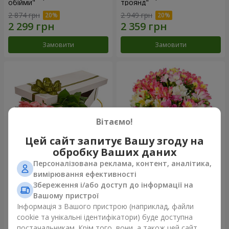
обійми"
троянд"
2 874 грн
2 949 грн
Замовити
Замовити
Вітаємо!
Цей сайт запитує Вашу згоду на
обробку Ваших даних
Персоналізована реклама, контент, аналітика,
Квіти в коробці "15 рожевих
Букет "Казка для двох!"
вимірювання ефективності
троянд"
Збереження і/або доступ до інформації на
2 540 грн
1 732 грн
Вашому пристрої
Інформація з Вашого пристрою (наприклад, файли
cookie та унікальні ідентифікатори) буде доступна
Замовити
Замовити
постачальникам. Крім того, вони, а також цей сайт