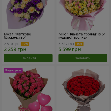
Букет "Квіткове
Мікс "Планета троянд" із 51
блаженство"
кущової троянди
2 510 грн
6 587 грн
Замовити
Замовити