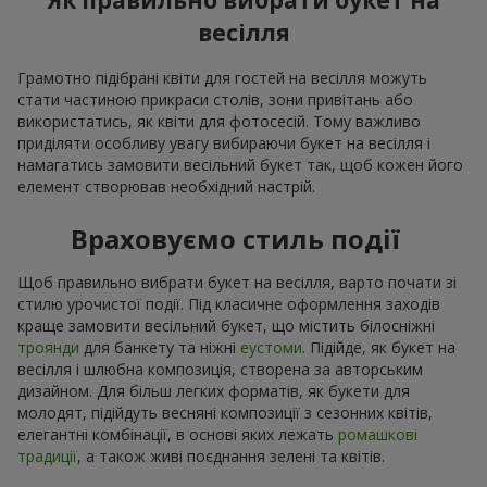
Як правильно вибрати букет на
весілля
Грамотно підібрані квіти для гостей на весілля можуть
стати частиною прикраси столів, зони привітань або
використатись, як квіти для фотосесій. Тому важливо
приділяти особливу увагу вибираючи букет на весілля і
намагатись замовити весільний букет так, щоб кожен його
елемент створював необхідний настрій.
Враховуємо стиль події
Щоб правильно вибрати букет на весілля, варто почати зі
стилю урочистої події. Під класичне оформлення заходів
краще замовити весільний букет, що містить білосніжні
троянди
для банкету та ніжні
еустоми
. Підійде, як букет на
весілля і шлюбна композиція, створена за авторським
дизайном. Для більш легких форматів, як букети для
молодят, підійдуть весняні композиції з сезонних квітів,
елегантні комбінації, в основі яких лежать
ромашкові
традиції
, а також живі поєднання зелені та квітів.