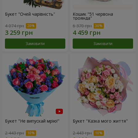
Букет "Очей чарівність"
Кошик "51 червона
троянда"
4 074 грн
6 370 грн
Замовити
Замовити
Букет "Не випускай мрію!"
Букет "Казка мого життя"
2 443 грн
2 443 грн