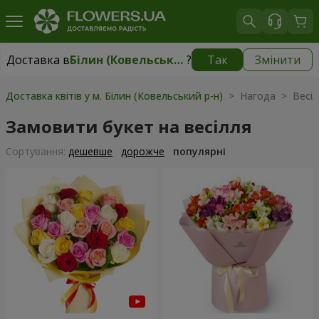
Доставка в
Білин (Ковельський р-н)
?
Так
Змінити
Доставка в
Білин (Ковельський р-н)
|
1175 грн
Доставка квітів у м. Білин (Ковельський р-н)
> Нагода > Весіл
Замовити букет на весілля
Сортування:
дешевше
дорожче
популярні