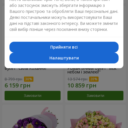
або застосунок зможуть зберігати інформацію з
Вашого пристрою та обробляти Ваші персональні дані.
Деякі постачальники можуть використовувати Ваші
дані на підставі законного інтересу. Ви можете змінити
свій вибір пізніше через посилання внизу сторінки.
Прийняти всі
Налаштувати
Букет "Сила Кохання!"
Романтичний букет "Між
небом і землею!"
8 799 грн
13 574 грн
Замовити
Замовити