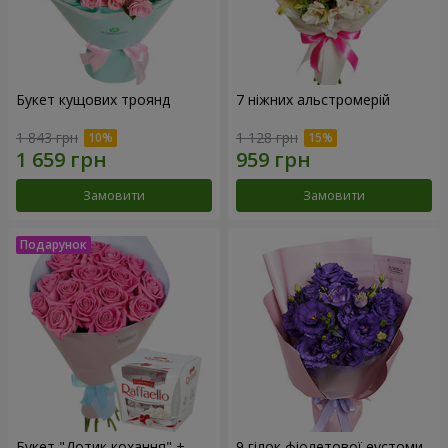
Букет кущових троянд
7 ніжних альстромерій
1 843 грн
1 128 грн
Замовити
Замовити
Букет "Дотик кохання" +
9 гілок фіолетової еустоми