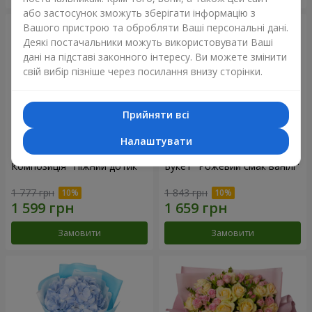
або застосунок зможуть зберігати інформацію з
Вашого пристрою та обробляти Ваші персональні дані.
Деякі постачальники можуть використовувати Ваші
дані на підставі законного інтересу. Ви можете змінити
свій вибір пізніше через посилання внизу сторінки.
Прийняти всі
Налаштувати
Композиція "Ніжний дотик"
Букет "Рожевий смак ванілі"
1 777 грн
1 843 грн
Замовити
Замовити