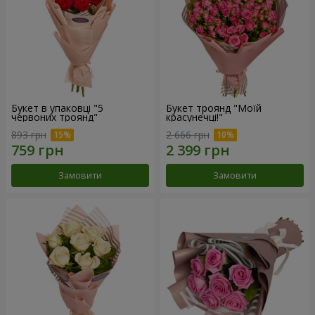
Букет в упаковці "5
Букет троянд "Моїй
червоних троянд"
красунечці!"
893 грн
2 666 грн
Замовити
Замовити