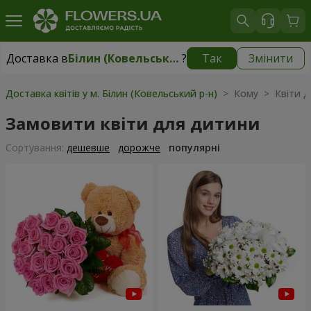
Доставка в
Білин (Ковельський р-н)
?
Так
Змінити
Доставка в
Білин (Ковельський р-н)
|
1175 грн
Доставка квітів у м. Білин (Ковельський р-н)
> Кому > Квіти д
Замовити квіти для дитини
Сортування:
дешевше
дорожче
популярні