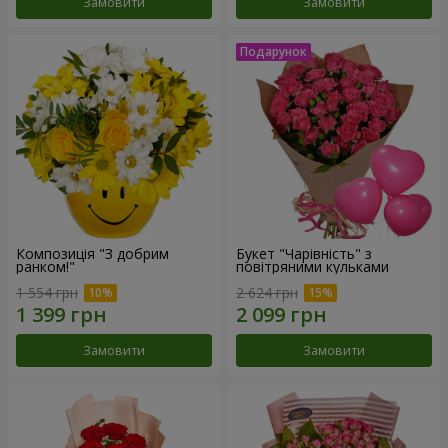
Замовити
Замовити
Композиція "З добрим
Букет "Чарівність" з
ранком!"
повітряними кульками
1 554 грн
2 624 грн
Замовити
Замовити