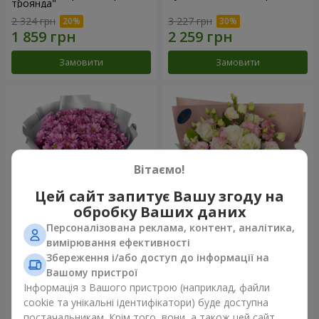
троянда"
2 324 грн
3 227 грн
Замовити
Замовити
Вітаємо!
Цей сайт запитує Вашу згоду на
обробку Ваших даних
Персоналізована реклама, контент, аналітика,
Букет "Твої хризантеми"
Букет "Пана Кота"
вимірювання ефективності
Збереження і/або доступ до інформації на
1 646 грн
2 199 грн
Вашому пристрої
Інформація з Вашого пристрою (наприклад, файли
cookie та унікальні ідентифікатори) буде доступна
Замовити
Замовити
постачальникам. Крім того, вони, а також цей сайт