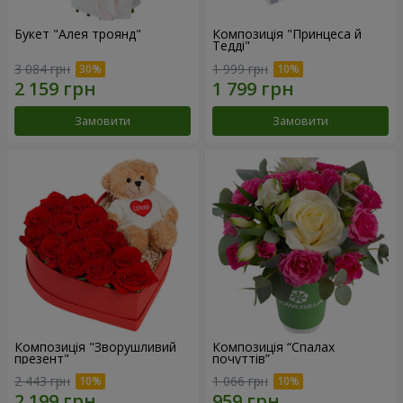
Букет "Алея троянд"
Композиція "Принцеса й
Тедді"
3 084 грн
1 999 грн
Замовити
Замовити
Композиція "Зворушливий
Композиція “Спалах
презент"
почуттів”
2 443 грн
1 066 грн