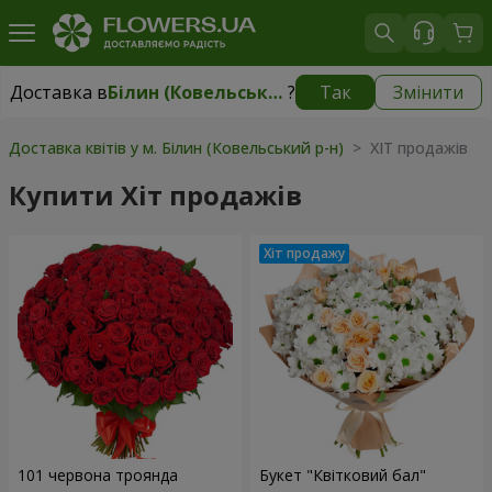
Доставка в
Білин (Ковельський р-н)
?
Так
Змінити
Доставка в
Білин (Ковельський р-н)
|
1175 грн
Доставка квітів у м. Білин (Ковельський р-н)
> ХІТ продажів
Купити Хіт продажів
101 червона троянда
Букет "Квітковий бал"