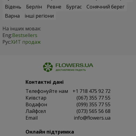
Відень
Берлін
Ревне
Бургас
Сонячний берег
Варна
інші регіони
На інших мовах:
Eng:
Bestsellers
Рус:
ХИТ продаж
Контактні дані
Телефонуйте нам
+1 718 475 92 72
Київстар
(067) 355 77 55
Водафон
(099) 355 77 55
Лайфсел
(073) 565 56 68
Email
info@flowers.ua
Онлайн підтримка