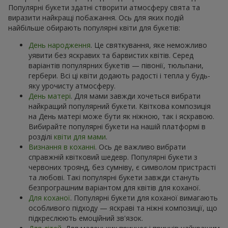
Популярні букети здатні створити атмосферу свята та
виразити найкращі побажання. Ось для яких подій
найбільше обирають популярні квіти для букетів:
День народження
. Це святкування, яке неможливо
уявити без яскравих та барвистих квітів. Серед
варіантів популярних букетів — півонії, тюльпани,
гербери. Всі ці квіти додають радості і тепла у будь-
яку урочисту атмосферу.
День матері
. Для мами завжди хочеться вибрати
найкращий популярний букети. Квіткова композиція
на День матері може бути як ніжною, так і яскравою.
Вибирайте популярні букети на нашій платформі в
розділі
квіти для мами
.
Визнання в коханні
. Ось де важливо вибрати
справжній квітковий шедевр. Популярні букети з
червоних троянд, без сумніву, є символом пристрасті
та любові. Такі популярні букети завжди стануть
безпрограшним варіантом для квітів для коханої.
Для коханої
. Популярні букети для коханої вимагають
особливого підходу — яскраві та ніжні композиції, що
підкреслюють емоційний зв'язок.