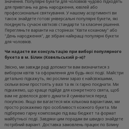
значення. Популярні букети для чоловіків чудово підходять
для привітань на день народження, ювілей або
профессиональні святкування. У нашому асортименті ви
також знайдете готові універсальні популярні букети, які
поєднують сучасні квіткові стандарти та класичні рішення.
Перегляньте варіанти на сторінках "Квіти коханому" або
"День народження", де зібрані найкращі популярні букети
для чоловіків.
Чи надаєте ви консультацію при виборі популярного
букета в м. Білин (Ковельський р-н)?
Звісно, ми завжди раді допомогти вам визначитися з
вибором квітів та оформлення для будь-якої події. Майстри
детально підкажуть, які рослини зараз є найсвіжішими,
скільки вони простоять у вазі та як їх гарно поєднати. Ми
підкажемо, що краще підійде для конкретного свята, щоб
вам не довелося довго думати й сумніватися перед
покупкою. Якщо ви вагаєтеся між кількома варіантами, ми
просто розкажемо про особливості кожного букета. Ми
підберемо гарну композицію під ваш бюджет та формат
майбутньої події. Завдяки цим порадам ви швидко знайдете
потрібний варіант. Доставка замовлень працює по Білину