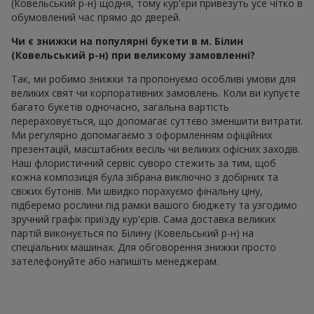
(Ковельський р-н) щодня, тому кур'єри привезуть усе чітко в
обумовлений час прямо до дверей.
Чи є знижки на популярні букети в м. Білин
(Ковельський р-н) при великому замовленні?
Так, ми робимо знижки та пропонуємо особливі умови для
великих свят чи корпоративних замовлень. Коли ви купуєте
багато букетів одночасно, загальна вартість
перераховується, що допомагає суттєво зменшити витрати.
Ми регулярно допомагаємо з оформленням офіційних
презентацій, масштабних весіль чи великих офісних заходів.
Наш флористичний сервіс суворо стежить за тим, щоб
кожна композиція була зібрана виключно з добірних та
свіжих бутонів. Ми швидко порахуємо фінальну ціну,
підберемо рослини під рамки вашого бюджету та узгодимо
зручний графік приїзду кур'єрів. Сама доставка великих
партій виконується по Білину (Ковельський р-н) на
спеціальних машинах. Для обговорення знижки просто
зателефонуйте або напишіть менеджерам.