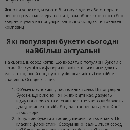
Якщо ви хочете здивувати близьку людину або створити
неповторну атмосферу на святі, вам обов'язково потрібно
звернути увагу на популярні квіти, що складають трендові
композиції.
Які популярні букети сьогодні
найбільш актуальні
На сьогодні, серед квітів, що входять в популярні букети є
кілька безсумнівних фаворитів, які не тільки виглядають
елегантно, але й поєднують універсальність і емоційне
значення. Ось деякі з них:
Об'ємні композиції у пастельних тонах. Ці популярні
букети, що виконані в ніжних відтінках, дарують
відчуття спокою та елегантності. Їх часто вибирають
для урочистих подій або для створення гармонійної
атмосфери.
Популярні букети з троянд, півоній та тюльпанів. Ця
класика флористики, безсумнівно, залишиться серед
найбільш популярних квітів на будь-який сезон.