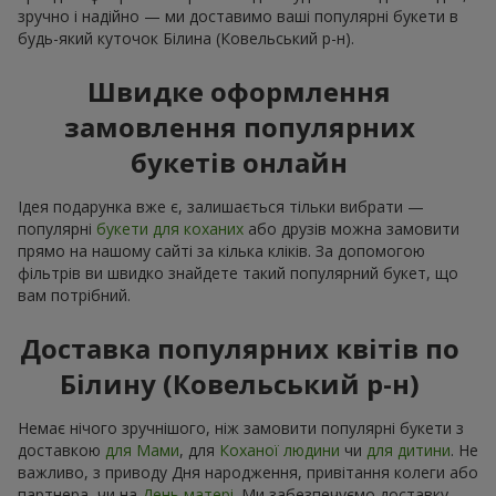
зручно і надійно — ми доставимо ваші популярні букети в
будь-який куточок Білина (Ковельський р-н).
Швидке оформлення
замовлення популярних
букетів онлайн
Ідея подарунка вже є, залишається тільки вибрати —
популярні
букети для коханих
або друзів можна замовити
прямо на нашому сайті за кілька кліків. За допомогою
фільтрів ви швидко знайдете такий популярний букет, що
вам потрібний.
Доставка популярних квітів по
Білину (Ковельський р-н)
Немає нічого зручнішого, ніж замовити популярні букети з
доставкою
для Мами
, для
Коханої людини
чи
для дитини
. Не
важливо, з приводу Дня народження, привітання колеги або
партнера, чи на
День матері
. Ми забезпечуємо доставку