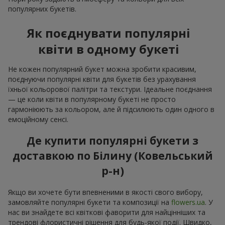
популярних букетів.
Як поєднувати популярні
квіти в одному букеті
Не кожен популярний букет можна зробити красивим,
поєднуючи популярні квіти для букетів без урахування
їхньої кольорової палітри та текстури. Ідеальне поєднання
— це коли квіти в популярному букеті не просто
гармоніюють за кольором, але й підсилюють один одного в
емоційному сенсі.
Де купити популярні букети з
доставкою по Білину (Ковельський
р-н)
Якщо ви хочете бути впевненими в якості свого вибору,
замовляйте популярні букети та композиції на
flowers.ua
. У
нас ви знайдете всі квіткові фаворити для найцінніших та
трендові флористичні рішення для будь-якої події. Швидко,