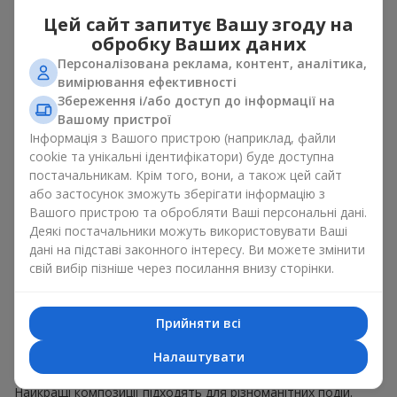
універсальний букет. Це популярні букети, які пасують
Цей сайт запитує Вашу згоду на
для будь-якого віку і статі, а їх склад можна
обробку Ваших даних
адаптувати під будь-який захід.
Персоналізована реклама, контент, аналітика,
Масові квіткові уподобання. Півонії, тюльпани,
вимірювання ефективності
ромашки — популярні букети, що залишаються
Збереження і/або доступ до інформації на
привабливими для покупців. Вони не тільки мають
Вашому пристрої
чудовий вигляд. Такі популярні букети відображають
Інформація з Вашого пристрою (наприклад, файли
атмосферу свіжості та природної краси.
cookie та унікальні ідентифікатори) буде доступна
Популярні квіти для букетів часто змінюються залежно від
постачальникам. Крім того, вони, а також цей сайт
пори року, але ці класичні популярні букети завжди
або застосунок зможуть зберігати інформацію з
залишаються в списку тих що мають найбільший попит.
Вашого пристрою та обробляти Ваші персональні дані.
Якщо ви хочете бути впевненими у своєму виборі,
Деякі постачальники можуть використовувати Ваші
звертайтесь до цих перевірених часом популярних квітів.
дані на підставі законного інтересу. Ви можете змінити
свій вибір пізніше через посилання внизу сторінки.
Для яких подій в м. Білин
(Ковельський р-н) обирають
Прийняти всі
популярні букети
Налаштувати
Що важливо пам’ятати, обираючи популярні букети?
Найкращі композиції підходять для різноманітних подій.