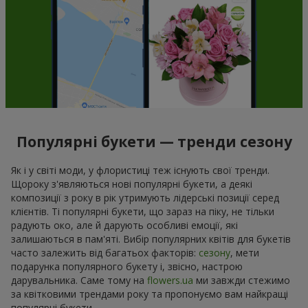
Популярні букети — тренди сезону
Як і у світі моди, у флористиці теж існують свої тренди.
Щороку з'являються нові популярні букети, а деякі
композиції з року в рік утримують лідерські позиції серед
клієнтів. Ті популярні букети, що зараз на піку, не тільки
радують око, але й дарують особливі емоції, які
залишаються в пам'яті. Вибір популярних квітів для букетів
часто залежить від багатьох факторів:
сезону
, мети
подарунка популярного букету і, звісно, настрою
дарувальника. Саме тому на
flowers.ua
ми завжди стежимо
за квітковими трендами року та пропонуємо вам найкращі
популярні букети.