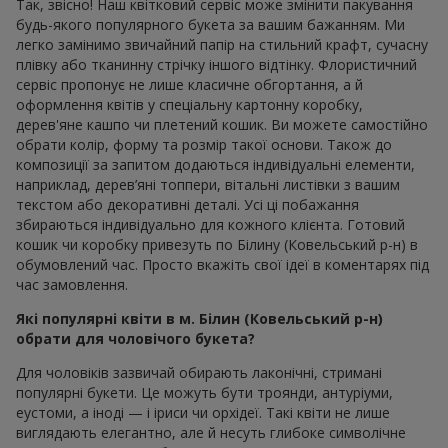
Так, звісно! Наш квітковий сервіс може змінити пакування
будь-якого популярного букета за вашим бажанням. Ми
легко замінимо звичайний папір на стильний крафт, сучасну
плівку або тканинну стрічку іншого відтінку. Флористичний
сервіс пропонує не лише класичне обгортання, а й
оформлення квітів у спеціальну картонну коробку,
дерев'яне кашпо чи плетений кошик. Ви можете самостійно
обрати колір, форму та розмір такої основи. Також до
композиції за запитом додаються індивідуальні елементи,
наприклад, дерев’яні топпери, вітальні листівки з вашим
текстом або декоративні деталі. Усі ці побажання
збираються індивідуально для кожного клієнта. Готовий
кошик чи коробку привезуть по Білину (Ковельський р-н) в
обумовлений час. Просто вкажіть свої ідеї в коментарях під
час замовлення.
Які популярні квіти в м. Білин (Ковельський р-н)
обрати для чоловічого букета?
Для чоловіків зазвичай обирають лаконічні, стримані
популярні букети. Це можуть бути троянди, антуріуми,
еустоми, а іноді — і іриси чи орхідеї. Такі квіти не лише
виглядають елегантно, але й несуть глибоке символічне