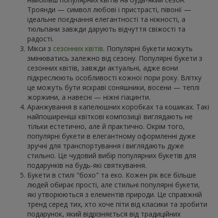
Троянди — символ любові і пристрасті, півонії —
ідеальне поєднання елегантності та ніжності, а
тюльпани завжди дарують відчуття свіжості та
радості.
Мікси з
сезонних квітів
. Популярні букети можуть
змінюватись залежно від сезону. Популярні букети з
сезонних квітів, завжди актуальні, адже вони
підкреслюють особливості кожної пори року. Влітку
це можуть бути яскраві соняшники, восени — теплі
жоржини, а навесні — ніжні гіацинти.
Аранжування в капелюшних коробках та кошиках. Такі
найпоширеніші квіткові композиції виглядають не
тільки естетично, але й практично. Окрім того,
популярні букети в елегантному оформленні дуже
зручні для транспортування і виглядають дуже
стильно. Це чудовий вибір популярних букетів для
подарунків на будь-які святкування.
Букети в стилі "бохо" та еко. Кожен рік все більше
людей обирає прості, але стильні популярні букети,
які утворюються з елементів природи. Це справжній
тренд серед тих, хто хоче піти від класики та зробити
подарунок, який відрізняється від традиційних