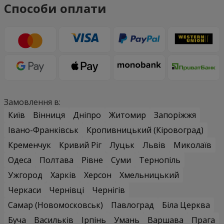
Способи оплати
Замовлення в:
Київ
Вінниця
Дніпро
Житомир
Запоріжжя
Івано-Франківськ
Кропивницький (Кіровоград)
Кременчук
Кривий Ріг
Луцьк
Львів
Миколаїв
Одеса
Полтава
Рівне
Суми
Тернопіль
Ужгород
Харків
Херсон
Хмельницький
Черкаси
Чернівці
Чернігів
Самар (Новомосковськ)
Павлоград
Біла Церква
Буча
Васильків
Ірпінь
Умань
Варшава
Прага