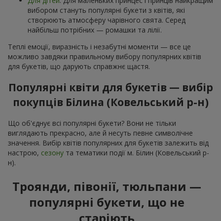
Для дітей
. Для маленьких принцес і принців найкращим
вибором стануть популярні букети з квітів, які
створюють атмосферу чарівного свята. Серед
найбільш потрібних — ромашки та лілії.
Теплі емоції, виразність і незабутні моменти — все це
можливо завдяки правильному вибору популярних квітів
для букетів, що дарують справжнє щастя.
Популярні квіти для букетів — вибір
покупців Білина (Ковельський р-н)
Що об'єднує всі популярні букети? Вони не тільки
виглядають прекрасно, але й несуть певне символічне
значення. Вибір квітів популярних для букетів залежить від
настрою,
сезону
та тематики події м. Білин (Ковельський р-
н).
Троянди, півонії, тюльпани —
популярні букети, що не
старіють