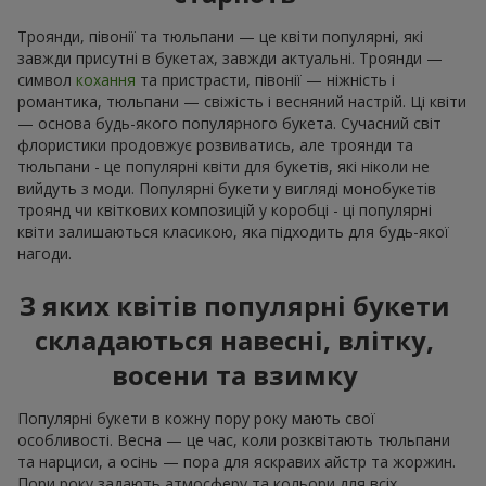
Троянди, півонії та тюльпани — це квіти популярні, які
завжди присутні в букетах, завжди актуальні. Троянди —
символ
кохання
та пристрасти, півонії — ніжність і
романтика, тюльпани — свіжість і весняний настрій. Ці квіти
— основа будь-якого популярного букета. Сучасний світ
флористики продовжує розвиватись, але троянди та
тюльпани - це популярні квіти для букетів, які ніколи не
вийдуть з моди. Популярні букети у вигляді монобукетів
троянд чи квіткових композицій у коробці - ці популярні
квіти залишаються класикою, яка підходить для будь-якої
нагоди.
З яких квітів популярні букети
складаються навесні, влітку,
восени та взимку
Популярні букети в кожну пору року мають свої
особливості. Весна — це час, коли розквітають тюльпани
та нарциси, а осінь — пора для яскравих айстр та жоржин.
Пори року задають атмосферу та кольори для всіх