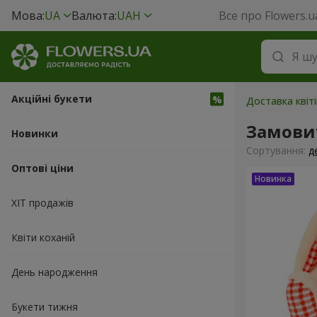
Мова:
UA
Валюта:
UAH
Все про Flowers.u
Акційні букети
Доставка квіті
Замовит
Новинки
Сортування:
д
Оптові ціни
ХІТ продажів
Квіти коханій
День народження
Букети тижня