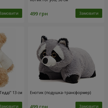
Замовити
Замовити
Тедді" 13 см
Енотик (подушка-трансформер)
Замовити
Замовити