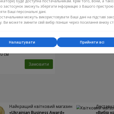
ікатори) буде доступна постачальникам. Крім того, вони, а тако
бо застосунок зможуть зберігати інформацію з Вашого пристрою
ти Ваші персональні дані.
постачальники можуть використовувати Ваші дані на підставі зак
у. Ви можете змінити свій вибір пізніше через посилання внизу ст
Налаштувати
Прийняти всі
шка "Ведмедик Тедді"
20 см
Замовити
Найкращий квітковий магазин
Доставка 
«Ukrainian Business Award»
«Вибір к