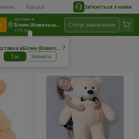
газини
Відгуки
Зв’яжіться з нами
Доставка в
и
Білин (Ковельський Р-Н)
Статус замовлення
1175 грн
оставка в
Білин (Ковельський р-н)
?
Так
Змінити