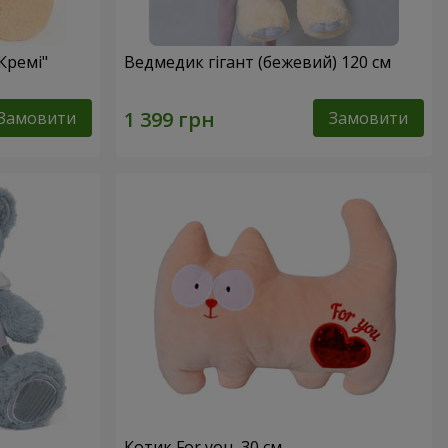
Кремі"
Ведмедик гігант (бежевий) 120 см
Замовити
Замовити
Котик For you, 30 см