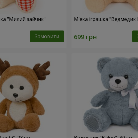
шка "Милий зайчик"
М'яка іграшка "Ведмедик 
Замовити
ambi", 23 см
Ведмедик "Baloo", 30 см