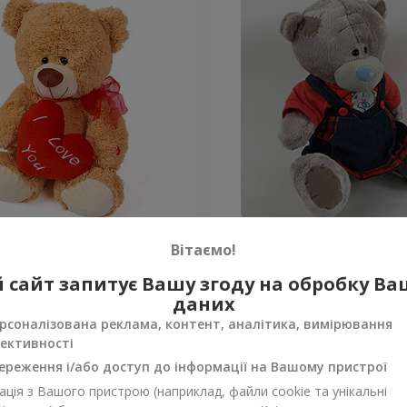
едик (з серцем) 30 см
Ведмедик Тедді (дівчинка
Вітаємо!
 сайт запитує Вашу згоду на обробку В
Замовити
даних
рсоналізована реклама, контент, аналітика, вимірювання
ективності
ереження і/або доступ до інформації на Вашому пристрої
ція з Вашого пристрою (наприклад, файли cookie та унікальні