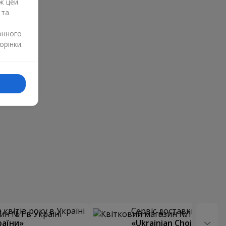
ж цей
 та
онного
орінки.
квітів року в Україні
Сервіс доставки квітів
раїни»
«Ukrainian Choice»