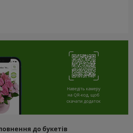
Наведіть камеру
на QR-код, щоб
скачати додаток
повнення до букетів