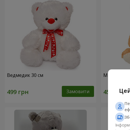
Ведмедик 30 см
Милий ведм
Цей
Замовити
Пе
еф
Зб
Інформа