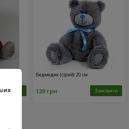
) 20 см
Ведмедик (сірий) 20 см
аших
Замовити
Замовити