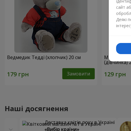
ідентиф
сайт а
обробля
Деякі 
інтерес
Ведмедик Тедді (хлопчик) 20 см
М'яка ігра
(дівчинка) 
Замовити
Наші досягнення
Доставка квітів року в Україні
«Вибір країни»