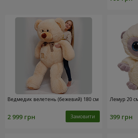
Ведмедик велетень (бежевий) 180 см
Лемур 20 с
Замовити