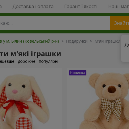
a
Доставка і оплата
Гарантії якості
Наші ма
Знайт
в у м. Білин (Ковельський р-н)
> Подарунки > М'які іграшки
Д
и м'які іграшки
ешевше
дорожче
популярні