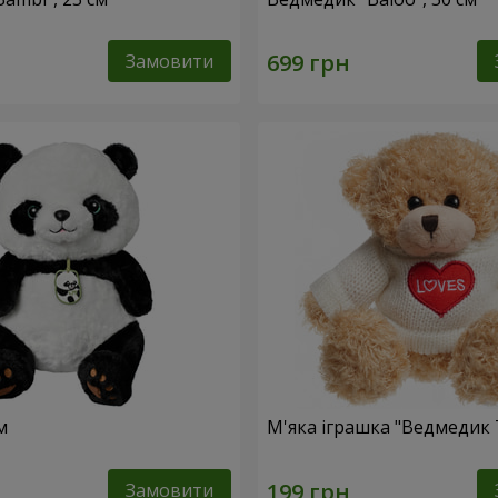
Замовити
м
М'яка іграшка "Ведмедик 
Замовити