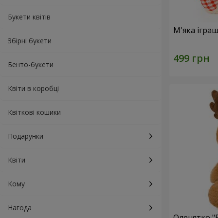
Букети квітів
М'яка ігра
Збірні букети
Бенто-букети
Квіти в коробці
Квіткові кошики
Подарунки
Квіти
Кому
Нагода
Оленятко "B