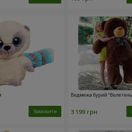
м
Ведмежа бурий "Велетень"
Замовити