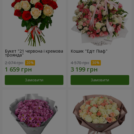
Букет "21 червона і кремова
Кошик "Едіт Піаф"
троянда"
2 074 грн
4 570 грн
Замовити
Замовити