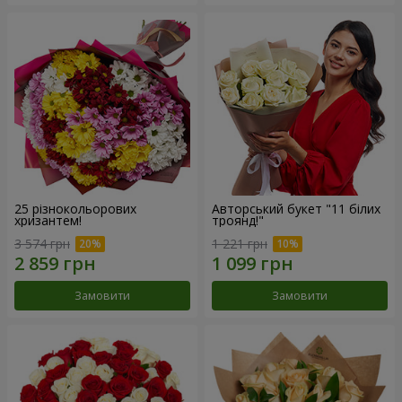
25 різнокольорових
Авторський букет "11 білих
хризантем!
троянд!"
3 574 грн
1 221 грн
Замовити
Замовити