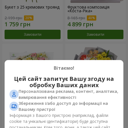
Букет з 25 кремових троянд
Фруктова композиція
«Коста-Ріка»
2 199 грн
8 165 грн
Замовити
Замовити
Вітаємо!
Цей сайт запитує Вашу згоду на
обробку Ваших даних
Персоналізована реклама, контент, аналітика,
вимірювання ефективності
Збереження і/або доступ до інформації на
Букет "Хрещатик"
Букет "Ми та літо"
Вашому пристрої
Інформація з Вашого пристрою (наприклад, файли
3 856 грн
1 510 грн
cookie та унікальні ідентифікатори) буде доступна
постачальникам. Крім того, вони, а також цей сайт