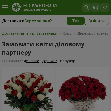
Доставка в
Березанівка
?
Так
Змінити
Доставка в
Березанівка
|
безкоштовно
Доставка квітів у м. Березанівка
> Кому > Діловому партнеру
Замовити квіти діловому
партнеру
Сортування:
дешевше
дорожче
популярні