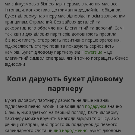
ми спілкуємось з бізнес-партнерами, значення має все:
інтонація, конкретика, дотримання дедлайнів і обіцянок.
Букет діловому партнеру має відповідати всім зазначеним
принципам. Стриманий. Без зайвих деталей та
декоративного обрамлення. Елегантний та дорогий. Самі
такі квіти для ділових партнерів доповнюють правила
бізнес-етикету, створюють позитивне перше враження,
підкреслюють статус події та показують серйозність
намірів. Букет діловому партнеру від
Flowers.ua
– це
елегантний символ співпраці, який точно покращить бізнес
відносини
Коли дарують букет діловому
партнеру
Букет діловому партнеру дарують не лише на знак
підписання певної угоди. Приводів для
подарунка
значно
більше, ніж здається на перший погляд. Квіти діловому
партнеру можна вручити з нагоди відкриття офісу, або
річниці співпраці, або просто як подарунок до певного
календарного свята чи
дня народження
. Букет діловому