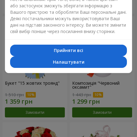
або застосунок зможуть зберігати інформацію з
Замовити
Замовити
Вашого пристрою та обробляти Ваші персональні дані.
Деякі постачальники можуть використовувати Ваші
дані на підставі законного інтересу. Ви можете змінити
свій вибір пізніше через посилання внизу сторінки.
Прийняти всі
Налаштувати
Букет "15 жовтих троянд"
Композиція "Червоний
оксамит"
1 510 грн
1 443 грн
Замовити
Замовити