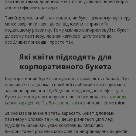
партнеру також доречний жест після успішних переговорів
або на офіційних заходах.
Такий формальний знак поваги, як букет діловому партнеру
може закріпити гарні ділові відносини і сприяти їх
подальшому розвитку. Тому сміливо використовуйте букет
діловому партнеру, як знак квіткової дипломатії до
особливих приводів і просто так.
Які квіти підходять для
корпоративного букета
Корпоративний букет завжди про стриманість і баланс. Тут
важлива чітка форма, спокійний глибокий колір і приємно
загальне враження. Щоб досягти відповідного ефекту, в
букет діловому партнеру частіше за все додають
троянди
,
калли,
орхідеї
, лілії, або
сезонні квіти
з чіткою геометрією.
Звісно має значення стать адресату. Букет діловому
партнеру чоловіку та
жінці
дещо різниться. Для леді
підходять більш вишукані композиції. Можливо
використання рожевих кольорів та неординарних акцентів.