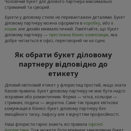
Чоловічий букет для ділового партнера максимально
стриманий та суворий.
Букети у діловому стилю не перевантажені деталями. Букет
діловому партнеру можна оформити в
коробку
, або
в
кошик
але дизайн мінімалістичний. Пам’ятайте, що букет
діловому партнеру —
престижна бізнес-композиція
, яка
добре читається в офісі, переговорній чи на сцені.
Як обрати букет діловому
партнеру відповідно до
етикету
Діловий квітковий етикет у флористиці простий, якщо знати
базові правила. Букет діловому партнеру не має бути надто
яскравим або романтичним. Форма — чітка, кольори —
стримані, подача — акуратна. Саме так працює квіткова
комунікація в бізнесі: букет діловому партнеру без
емоційного тиску, пафосу але з відчуттям професійності.
Наші флористи гарно знають всі правила
офісної
флористики
. Тож можете бути впевнені замовляючи букет