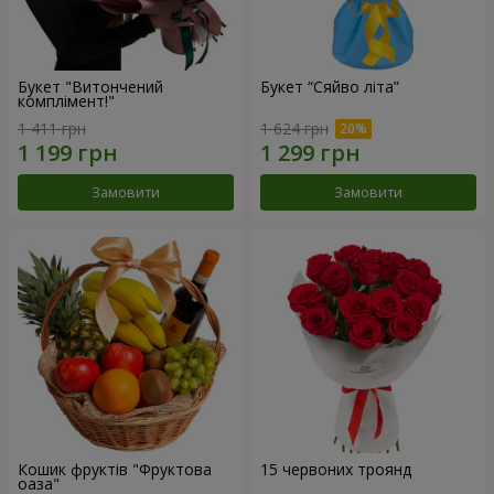
Букет "Витончений
Букет “Сяйво літа”
комплімент!"
1 411 грн
1 624 грн
Замовити
Замовити
Кошик фруктів "Фруктова
15 червоних троянд
оаза"