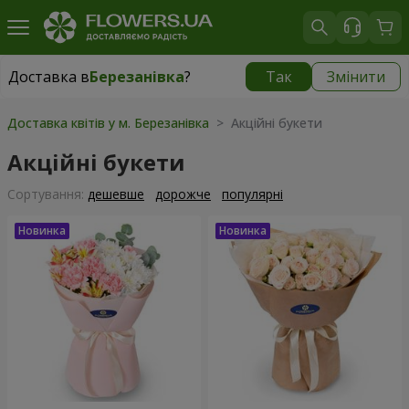
Доставка в
Березанівка
?
Так
Змінити
Доставка в
Березанівка
|
безкоштовно
Доставка квітів у м. Березанівка
> Акційні букети
Акційні букети
Сортування:
дешевше
дорожче
популярні