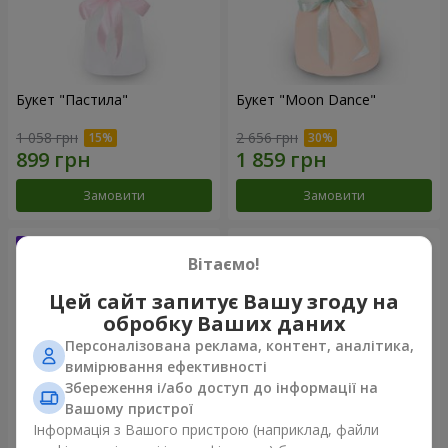
Букет "Пастила"
Букет "Moon Dance"
1 058 грн
2 656 грн
Замовити
Замовити
Вітаємо!
Цей сайт запитує Вашу згоду на
обробку Ваших даних
Персоналізована реклама, контент, аналітика,
вимірювання ефективності
Збереження і/або доступ до інформації на
Вашому пристрої
Інформація з Вашого пристрою (наприклад, файли
Букет "Kamaliya"
Бенто-букет "Bertha"