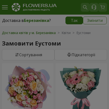
Доставка в
Березанівка
?
Так
Змінити
Доставка в
Березанівка
|
безкоштовно
Доставка квітів у м. Березанівка
> Квіти > Еустоми
Замовити Еустоми
Сортування
Підкатегорії