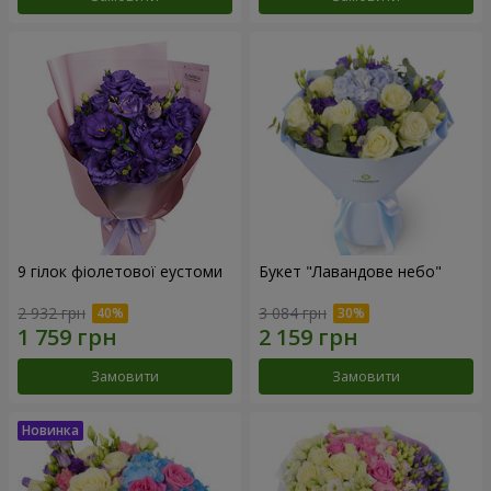
9 гілок фіолетової еустоми
Букет "Лавандове небо"
2 932 грн
3 084 грн
Замовити
Замовити