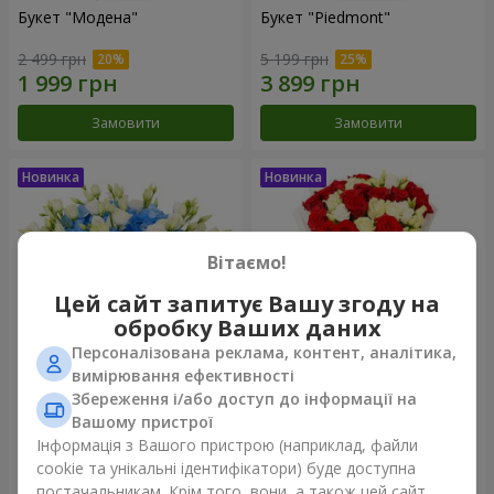
Букет "Модена"
Букет "Piedmont"
2 499 грн
5 199 грн
Замовити
Замовити
Вітаємо!
Цей сайт запитує Вашу згоду на
обробку Ваших даних
Персоналізована реклама, контент, аналітика,
вимірювання ефективності
Збереження і/або доступ до інформації на
Композиція "Сільвія"
Букет "Katarina"
Вашому пристрої
3 570 грн
2 874 грн
Інформація з Вашого пристрою (наприклад, файли
cookie та унікальні ідентифікатори) буде доступна
постачальникам. Крім того, вони, а також цей сайт