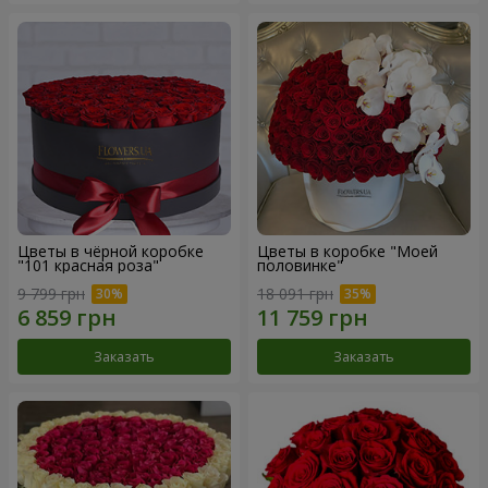
Цветы в чёрной коробке
Цветы в коробке "Моей
"101 красная роза"
половинке"
9 799 грн
18 091 грн
Заказать
Заказать