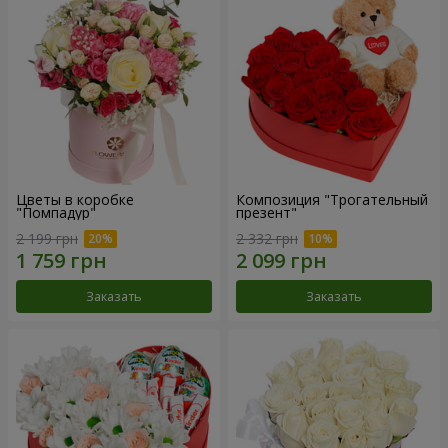
Цветы в коробке
Композиция "Трогательный
"Помпадур"
презент"
2 199 грн
2 332 грн
Заказать
Заказать