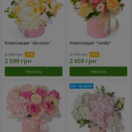
Композиция "Absolute"
Композиция "Vanilla"
3 465 грн
3 799 грн
Заказать
Заказать