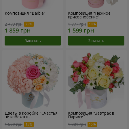
Композиция "Barbie"
Композиция "Нежное
прикосновение"
2 479 грн
1 777 грн
Заказать
Заказать
Цветы в коробке "Счастья
Композиция "Завтрак в
не избежать"
Париже"
1 599 грн
1 881 грн