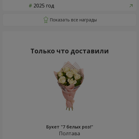
2025 год
Только что доставили
Букет "7 белых роз!"
Полтава