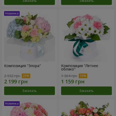
Заказать
Заказать
Композиция "Элора"
Композиция "Летнее
облако"
2 932 грн
1 364 грн
Заказать
Заказать