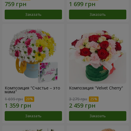
Заказать
Заказать
Композиция "Счастье – это
Композиция "Velvet Cherry"
мама"
1 699 грн
3 279 грн
Заказать
Заказать