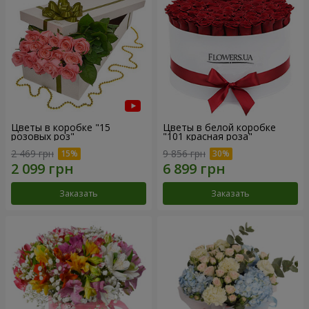
Цветы в коробке "15
Цветы в белой коробке
розовых роз"
"101 красная роза"
2 469 грн
9 856 грн
Заказать
Заказать