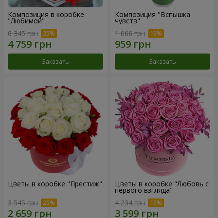
Композиция в коробке
Композиция "Вспышка
"Любимой"
чувств"
6 345 грн
1 066 грн
Заказать
Заказать
Цветы в коробке "Престиж"
Цветы в коробке "Любовь с
первого взгляда"
3 545 грн
4 234 грн