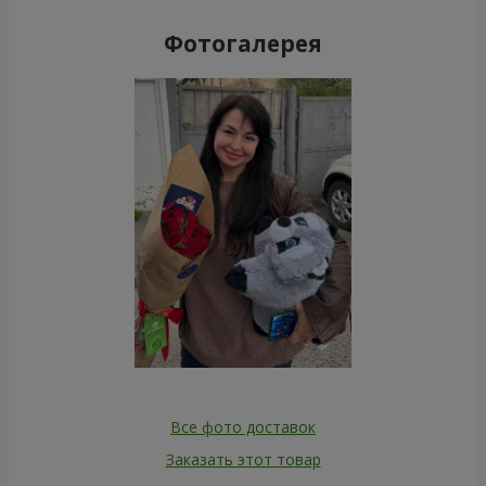
Фотогалерея
Все фото доставок
Заказать этот товар