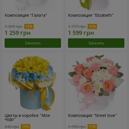
Композиция "Галата"
Композиция "Elizabeth"
1 399 грн
1 777 грн
Заказать
Заказать
Цветы в коробке "Мое
Композиция "Street love"
чудо"
843 грн
1 999 грн