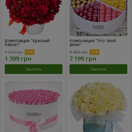
Композиция "Красный
Композиция "Это твой
бархат"
день!"
1 554 грн
8 469 грн
Заказать
Заказать