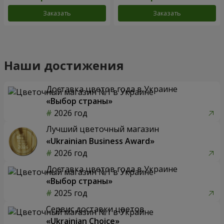
Заказать
Заказать
Наши достижения
Доставка цветов года в Украине
«Выбор страны»
2026 год
Лучший цветочный магазин
«Ukrainian Business Award»
2026 год
Доставка цветов года в Украине
«Выбор страны»
2025 год
Сервис доставки цветов
«Ukrainian Choice»