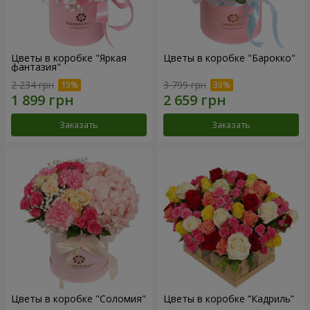
Цветы в коробке "Яркая
Цветы в коробке "Барокко"
фантазия"
2 234 грн
3 799 грн
Заказать
Заказать
Цветы в коробке "Соломия"
Цветы в коробке “Кадриль”